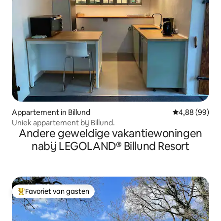
Appartement in Billund
Gemiddelde be
4,88 (99)
Uniek appartement bij Billund.
Andere geweldige vakantiewoningen
nabij LEGOLAND® Billund Resort
Favoriet van gasten
Topfavoriet van gasten