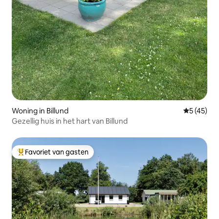
Woning in Billund
Gemiddelde
5 (45)
Gezellig huis in het hart van Billund
Favoriet van gasten
Topfavoriet van gasten