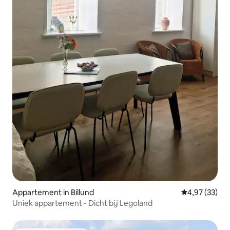
Appartement in Billund
Gemiddelde be
4,97 (33)
Uniek appartement - Dicht bij Legoland