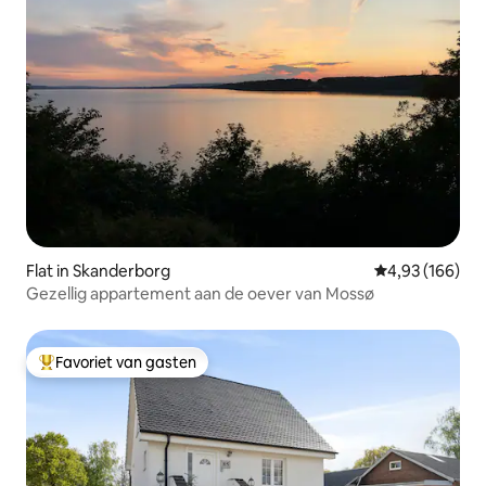
Flat in Skanderborg
Gemiddelde beo
4,93 (166)
Gezellig appartement aan de oever van Mossø
Favoriet van gasten
Topfavoriet van gasten