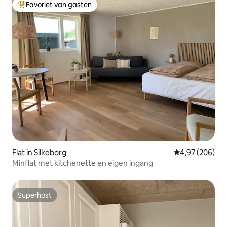
Favoriet van gasten
Topfavoriet van gasten
Flat in Silkeborg
Gemiddelde beo
4,97 (206)
Minflat met kitchenette en eigen ingang
Superhost
Superhost