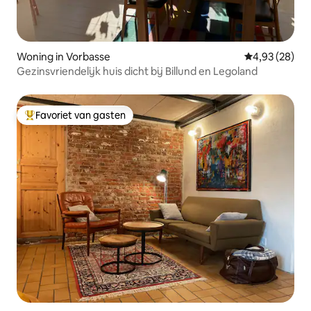
Woning in Vorbasse
Gemiddelde be
4,93 (28)
Gezinsvriendelijk huis dicht bij Billund en Legoland
Favoriet van gasten
Topfavoriet van gasten