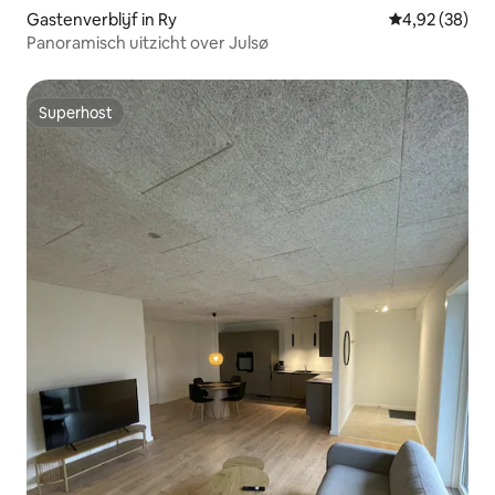
Gastenverblijf in Ry
Gemiddelde be
4,92 (38)
Panoramisch uitzicht over Julsø
Superhost
Superhost