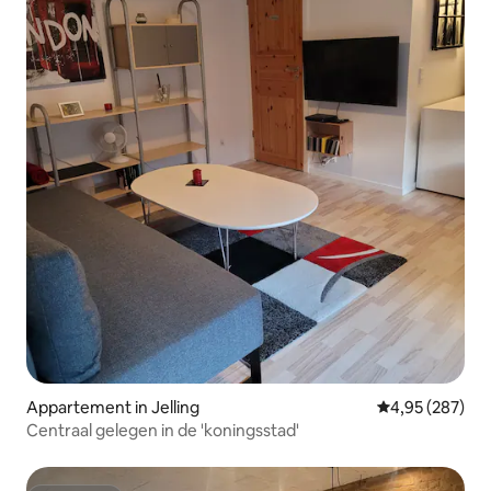
Appartement in Jelling
Gemiddelde beo
4,95 (287)
Centraal gelegen in de 'koningsstad'