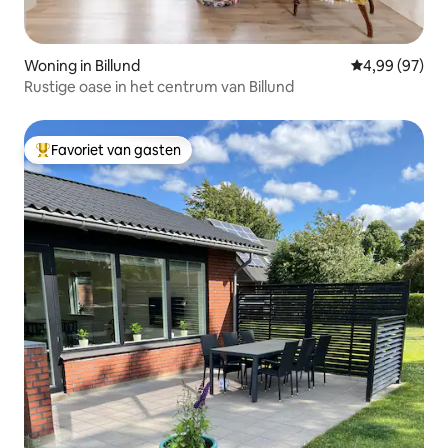
Woning in Billund
Gemiddelde be
4,99 (97)
Rustige oase in het centrum van Billund
Favoriet van gasten
Topfavoriet van gasten