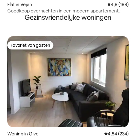
Flat in Vejen
Gemiddelde be
4,8 (188)
Goedkoop overnachten in een modern appartement.
Gezinsvriendelijke woningen
Favoriet van gasten
Favoriet van gasten
Woning in Give
Gemiddelde beo
4,84 (234)