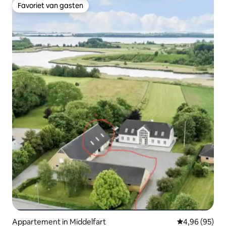
Favoriet van gasten
Favoriet van gasten
Appartement in Middelfart
Gemiddelde be
4,96 (95)