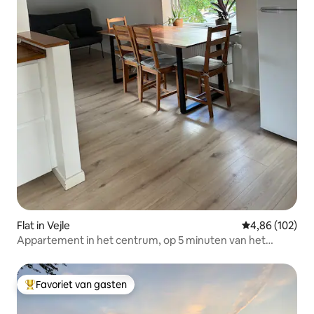
Flat in Vejle
Gemiddelde beo
4,86 (102)
Appartement in het centrum, op 5 minuten van het
busstation
Favoriet van gasten
Topfavoriet van gasten