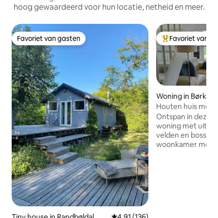
hoog gewaardeerd voor hun locatie, netheid en meer.
Favoriet van gasten
Favoriet van g
Favoriet van gasten
Topfavoriet van 
Woning in Børkop
Houten huis met p
Ontspan in deze u
woning met uitzich
velden en bossen.
woonkamer met k
bankgedeelte, toi
boven met slaapka
verhoogde bedde
en een eenpersoo
rekening mee dat 
verdieping een beet
niet zoveel ruimte
Tiny house in Randbøldal
Gemiddelde beoordeling van 4,9
4,91 (136)