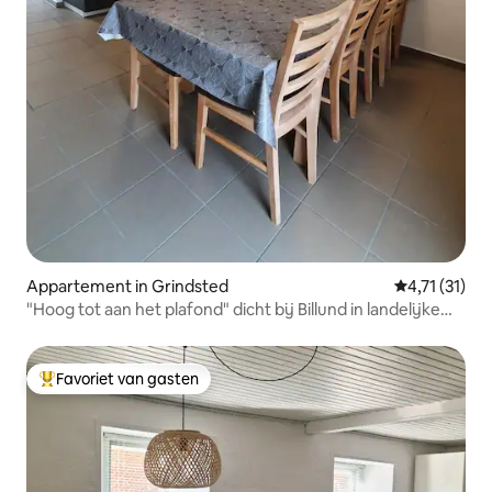
Appartement in Grindsted
Gemiddelde b
4,71 (31)
"Hoog tot aan het plafond" dicht bij Billund in landelijke
idylle
Favoriet van gasten
Topfavoriet van gasten