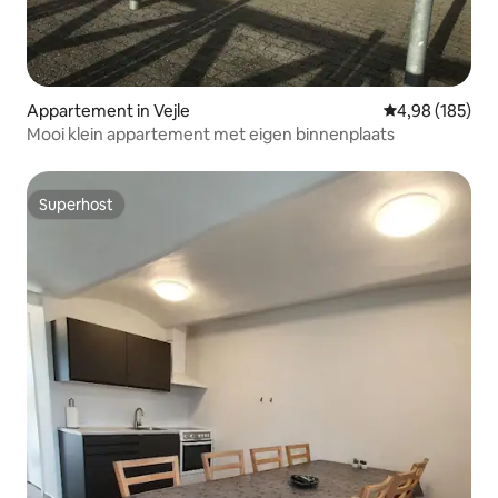
Appartement in Vejle
Gemiddelde beo
4,98 (185)
Mooi klein appartement met eigen binnenplaats
Superhost
Superhost