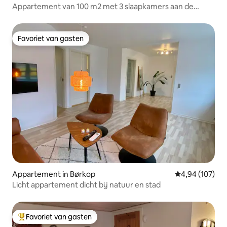
Appartement van 100 m2 met 3 slaapkamers aan de
Gamborgfjord
Favoriet van gasten
Favoriet van gasten
Appartement in Børkop
Gemiddelde beo
4,94 (107)
Licht appartement dicht bij natuur en stad
Favoriet van gasten
Topfavoriet van gasten