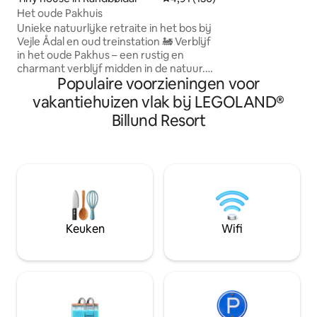
tweepersoonsbed. Buiten zijn er t
Het oude Pakhuis
terrassen, beide me
houtkachel voorzie
Unieke natuurlijke retraite in het bos bij
beschikbaar bran
Vejle Ådal en oud treinstation 🚂 Verblijf
beddengoed als h
in het oude Pakhus – een rustig en
inbegrepen.
charmant verblijf midden in de natuur.
Populaire voorzieningen voor
Omgeven door bos en vogelgezang,
met een eigen terras en tuin. Binnen
vakantiehuizen vlak bij LEGOLAND®
vind je een houtkachel, een bad en een
Billund Resort
volledig uitgeruste keuken. Ervaar de
prachtige wandelroutes in Vejle Ådal, of
nabijgelegen bezienswaardigheden
zoals Legoland, Lego House, het graf
van Egtvedigen, Jellingstenene, Vejle
Fjord en Bindeballe Købmandsgård.
Perfect voor twee personen die op zoek
zijn naar rust, natuur en aanwezigheid –
Keuken
Wifi
op slechts 15 minuten van LEGOLAND.