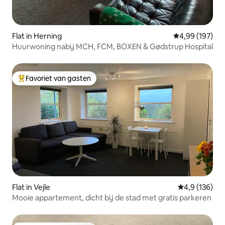
Flat in Herning
Gemiddelde beo
4,99 (197)
Huurwoning nabij MCH, FCM, BOXEN & Gødstrup Hospital
Favoriet van gasten
Topfavoriet van gasten
Flat in Vejle
Gemiddelde be
4,9 (136)
Mooie appartement, dicht bij de stad met gratis parkeren