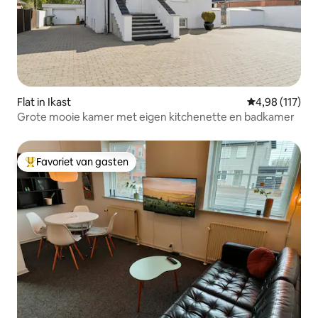
Flat in Ikast
Gemiddelde beo
4,98 (117)
Grote mooie kamer met eigen kitchenette en badkamer
Favoriet van gasten
Topfavoriet van gasten