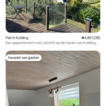
Flat in Kolding
Gemiddelde beo
4,89 (235)
Een appartement met uitzicht op de haven van Kolding
fjord
Favoriet van gasten
Favoriet van gasten