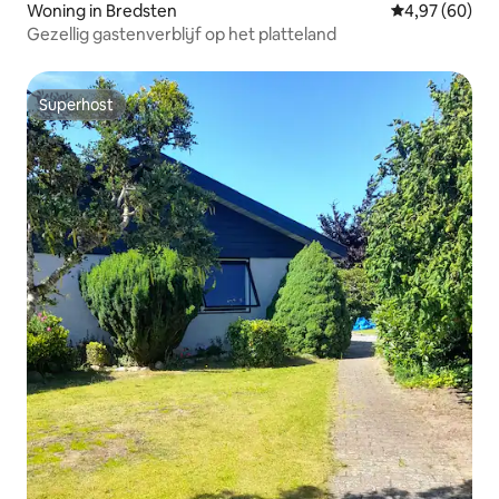
Woning in Bredsten
Gemiddelde be
4,97 (60)
Gezellig gastenverblijf op het platteland
Superhost
Superhost