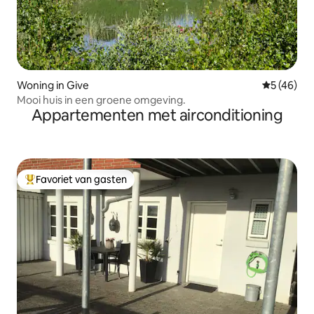
Woning in Give
Gemiddelde
5 (46)
Mooi huis in een groene omgeving.
Appartementen met airconditioning
Favoriet van gasten
Topfavoriet van gasten