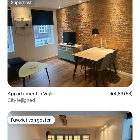
Superhost
Superhost
Appartement in Vejle
Gemiddelde be
4,83 (63)
City lejlighed
Favoriet van gasten
Favoriet van gasten