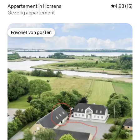
Appartement in Horsens
Gemiddelde be
4,93 (15)
Gezellig appartement
Favoriet van gasten
Favoriet van gasten