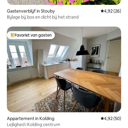
Gastenverblijf in Stouby
Gemiddelde be
4,92 (26)
Bijlage bij bos en dicht bij het strand
Favoriet van gasten
Topfavoriet van gasten
Appartement in Kolding
Gemiddelde be
4,92 (50)
Lejlighed i Kolding centrum