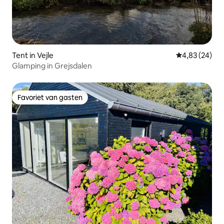
Tent in Vejle
Gemiddelde be
4,83 (24)
Glamping in Grejsdalen
Favoriet van gasten
Favoriet van gasten