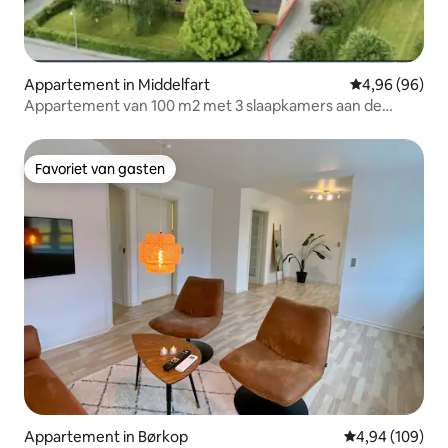
Appartement in Middelfart
Gemiddelde be
4,96 (96)
Appartement van 100 m2 met 3 slaapkamers aan de
Gamborgfjord
Favoriet van gasten
Favoriet van gasten
Appartement in Børkop
Gemiddelde beo
4,94 (109)