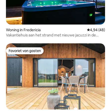
Woning in Fredericia
Gemiddelde be
4,94 (48)
Vakantiehuis aan het strand met nieuwe jacuzzi in de
buitenlucht
Favoriet van gasten
Favoriet van gasten