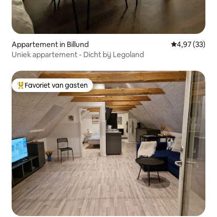
Appartement in Billund
Gemiddelde be
4,97 (33)
Uniek appartement - Dicht bij Legoland
Favoriet van gasten
Topfavoriet van gasten