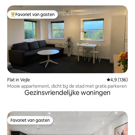
Favoriet van gasten
Topfavoriet van gasten
Flat in Vejle
Gemiddelde be
4,9 (136)
Mooie appartement, dicht bij de stad met gratis parkeren
Gezinsvriendelijke woningen
Favoriet van gasten
Favoriet van gasten