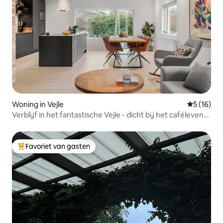
Woning in Vejle
Gemiddelde
5 (16)
Verblijf in het fantastische Vejle - dicht bij het caféleven
en Legoland
Favoriet van gasten
Topfavoriet van gasten