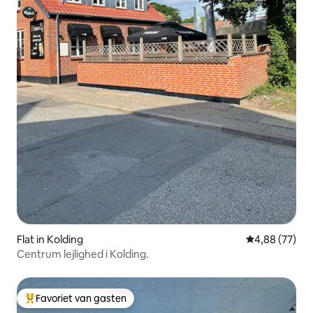
Flat in Kolding
Gemiddelde be
4,88 (77)
Centrum lejlighed i Kolding.
Favoriet van gasten
Topfavoriet van gasten