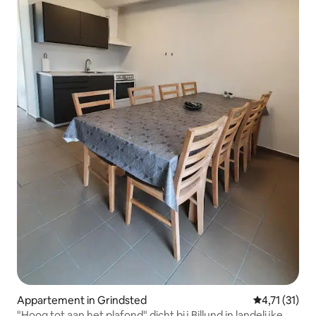
Appartement in Grindsted
Gemiddelde b
4,71 (31)
"Hoog tot aan het plafond" dicht bij Billund in landelijke