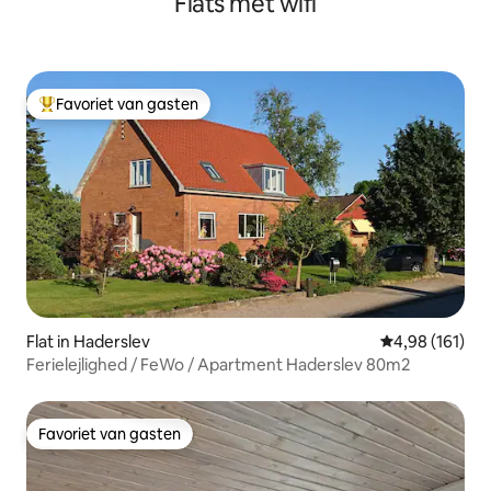
Flats met wifi
Favoriet van gasten
Topfavoriet van gasten
Flat in Haderslev
Gemiddelde beo
4,98 (161)
Ferielejlighed / FeWo / Apartment Haderslev 80m2
Favoriet van gasten
Favoriet van gasten