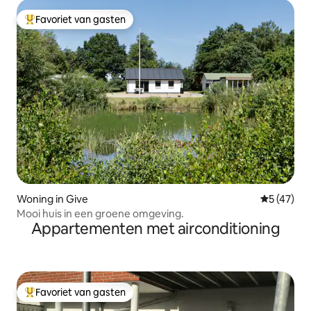
Favoriet van gasten
Topfavoriet van gasten
Woning in Give
Gemiddelde
5 (47)
Mooi huis in een groene omgeving.
Appartementen met airconditioning
Favoriet van gasten
Topfavoriet van gasten