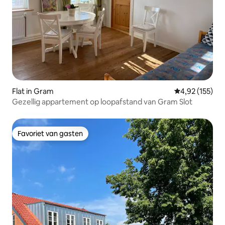
Flat in Gram
Gemiddelde beo
4,92 (155)
Gezellig appartement op loopafstand van Gram Slot
Favoriet van gasten
Favoriet van gasten