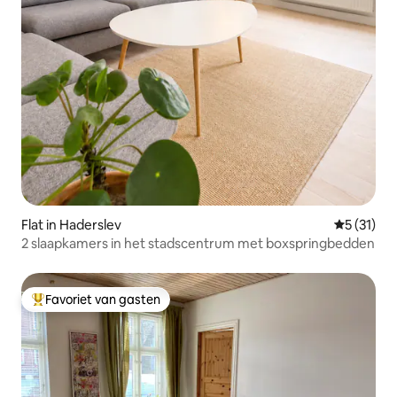
Flat in Haderslev
Gemiddeld
5 (31)
2 slaapkamers in het stadscentrum met boxspringbedden
Favoriet van gasten
Topfavoriet van gasten