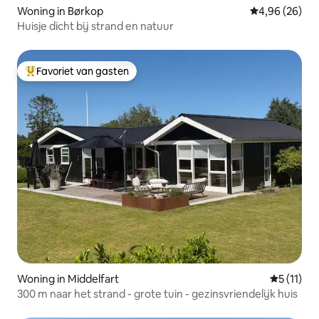
Woning in Børkop
Gemiddelde be
4,96 (26)
Huisje dicht bij strand en natuur
Favoriet van gasten
Topfavoriet van gasten
Woning in Middelfart
Gemiddeld
5 (11)
300 m naar het strand - grote tuin - gezinsvriendelijk huis