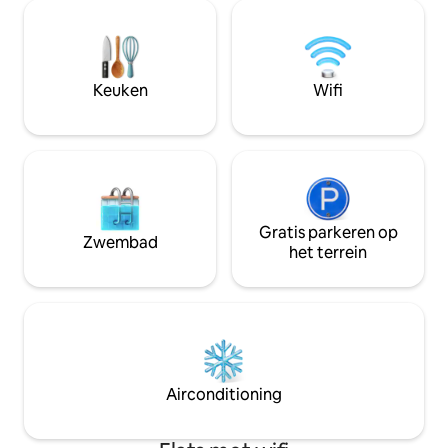
tweepersoonsbed. Buiten zijn er twee
verblijven. Kinde
terrassen, beide met uitzicht. Er is een
Hier wordt priorit
houtkachel voorzien van vrij
buitenleven en daa
beschikbaar brandhout. Zowel
de woning (ouder
beddengoed als handdoeken zijn
en ervaar de landel
Keuken
Wifi
inbegrepen.
begroet de dieren
Gratis parkeren op
Zwembad
het terrein
Airconditioning