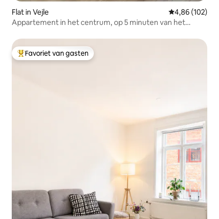
Flat in Vejle
Gemiddelde beo
4,86 (102)
Appartement in het centrum, op 5 minuten van het
busstation
Favoriet van gasten
Topfavoriet van gasten