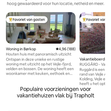
hoog gewaardeerd voor hun locatie, netheid en meer.
Favoriet van gasten
Favoriet van g
Topfavoriet van gasten
Topfavoriet van 
Woning in Børkop
Gemiddelde beoordeling van 4,9
4,96 (188)
Houten huis met panoramisch uitzicht
Vakantieboerderij
Ontspan in deze unieke en rustige
woning met uitzicht op het Vejle-fjord,
RUGGÅRD - Vakant
velden en bossen. De woning heeft een
Ruggård is een ou
woonkamer met keuken, eethoek en
rand van Vejle Åda
bankgedeelte, toilet met douche en
Kolding, Vejle en B
boven met slaapkamer. Er zijn twee
heeft u het optim
verhoogde bedden (tweepersoonsbed)
Populaire voorzieningen voor
tochten in de moo
en een eenpersoonsbed. Houd er
Het gebied biedt 
vakantiehuizen vlak bij Trapholt
rekening mee dat de trap naar de 1e
en ruiterroutes. Er
verdieping een beetje steil is en dat er
excursiemogelijk
niet zoveel ruimte is rond het
tijd vrij om op de 