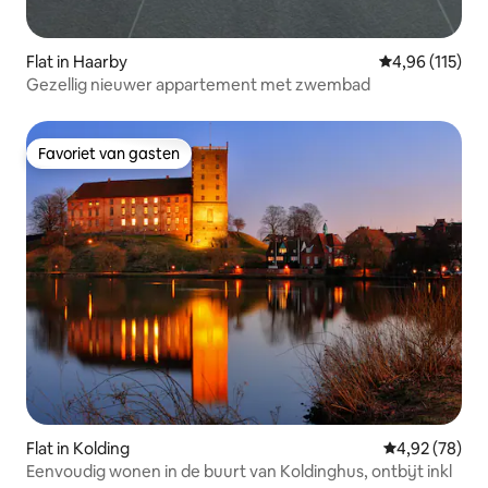
Flat in Haarby
Gemiddelde beo
4,96 (115)
Gezellig nieuwer appartement met zwembad
Favoriet van gasten
Favoriet van gasten
Flat in Kolding
Gemiddelde be
4,92 (78)
Eenvoudig wonen in de buurt van Koldinghus, ontbijt inkl