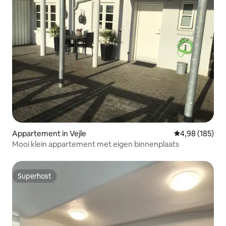
Appartement in Vejle
Gemiddelde beo
4,98 (185)
Mooi klein appartement met eigen binnenplaats
Superhost
Superhost