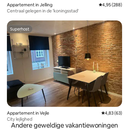
Appartement in Jelling
Gemiddelde beo
4,95 (288)
Centraal gelegen in de 'koningsstad'
Superhost
Superhost
Appartement in Vejle
Gemiddelde be
4,83 (63)
City lejlighed
Andere geweldige vakantiewoningen