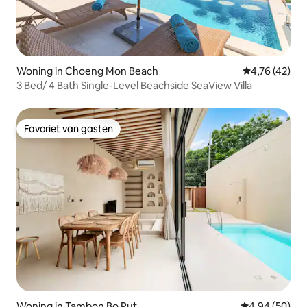
Woning in Choeng Mon Beach
Gemiddelde be
4,76 (42)
3 Bed/ 4 Bath Single-Level Beachside SeaView Villa
Favoriet van gasten
Favoriet van gasten
Woning in Tambon Bo Put
Gemiddelde be
4,94 (50)