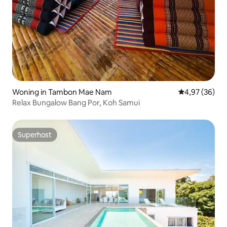
Woning in Tambon Mae Nam
Gemiddelde be
4,97 (36)
Relax Bungalow Bang Por, Koh Samui
Superhost
Superhost