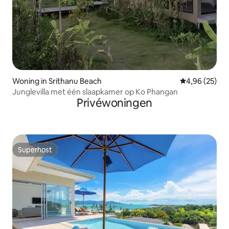
Woning in Srithanu Beach
Gemiddelde be
4,96 (25)
Junglevilla met één slaapkamer op Ko Phangan
Privéwoningen
Superhost
Superhost