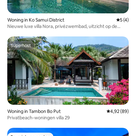
Woning in Ko Samui District
Gemiddeld
5 (4)
Nieuwe luxe villa Nora, privézwembad, uitzicht op de
jungle
Superhost
Superhost
Woning in Tambon Bo Put
Gemiddelde be
4,92 (89)
Privatbeach-woningen villa 29