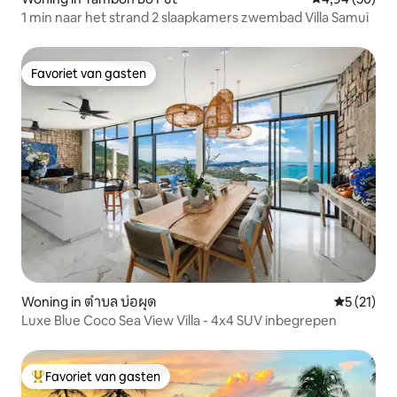
1 min naar het strand 2 slaapkamers zwembad Villa Samui
Favoriet van gasten
Favoriet van gasten
Woning in ตำบล บ่อผุด
Gemiddeld
5 (21)
Luxe Blue Coco Sea View Villa - 4x4 SUV inbegrepen
Favoriet van gasten
Topfavoriet van gasten