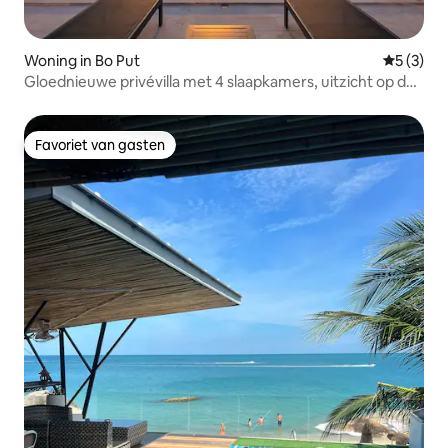
Woning in Bo Put
Gemiddeld
5 (3)
Gloednieuwe privévilla met 4 slaapkamers, uitzicht op de
zonsondergang en fitnessruimte
Favoriet van gasten
Favoriet van gasten