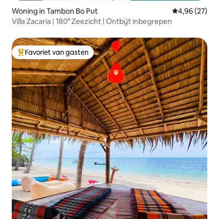
Woning in Tambon Bo Put
Gemiddelde be
4,96 (27)
Villa Zacaria | 180° Zeezicht | Ontbijt inbegrepen
Favoriet van gasten
Topfavoriet van gasten