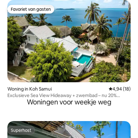
Favoriet van gasten
Favoriet van gasten
Woning in Koh Samui
Gemiddelde be
4,94 (18)
Exclusieve Sea View Hideaway + zwembad – nu 20%
Woningen voor weekje weg
korting!
Superhost
Superhost