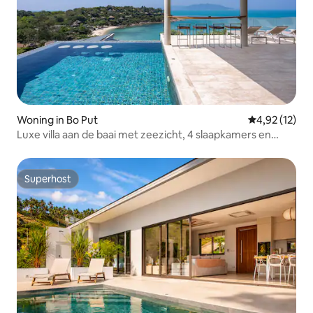
Woning in Bo Put
Gemiddelde be
4,92 (12)
Luxe villa aan de baai met zeezicht, 4 slaapkamers en
zwembad • Zonsondergangen
Superhost
Superhost