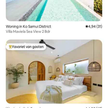
Woning in Ko Samui District
Gemiddelde be
4,94 (31)
Villa Maviela Sea View 2 Bdr
Favoriet van gasten
Topfavoriet van gasten