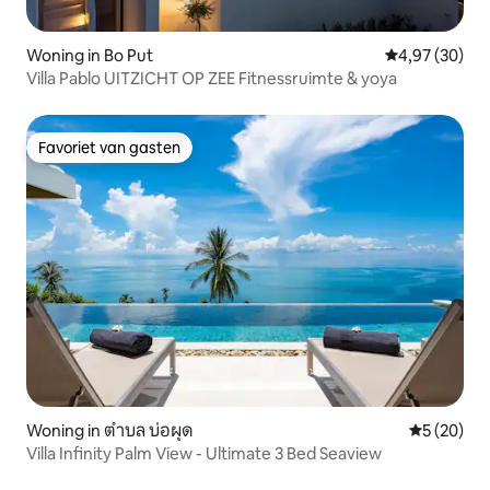
Woning in Bo Put
Gemiddelde be
4,97 (30)
Villa Pablo UITZICHT OP ZEE Fitnessruimte & yoya
Favoriet van gasten
Favoriet van gasten
Woning in ตำบล บ่อผุด
Gemiddelde
5 (20)
Villa Infinity Palm View - Ultimate 3 Bed Seaview