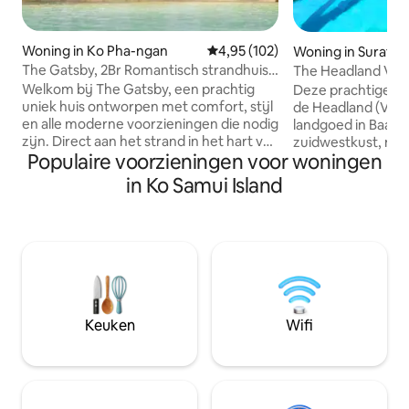
Woning in Ko Pha-ngan
Gemiddelde beoordeling van 4,9
4,95 (102)
Woning in Surat T
The Gatsby, 2Br Romantisch strandhuis
The Headland Villa
HIN KONG.
zonsondergang S
Welkom bij The Gatsby, een prachtig
Deze prachtige vil
uniek huis ontworpen met comfort, stijl
de Headland (Villa 
en alle moderne voorzieningen die nodig
landgoed in Baan 
zijn. Direct aan het strand in het hart van
zuidwestkust, net 
Populaire voorzieningen voor woningen
Hin Kong Bay met adembenemend
hotel. Het beschik
uitzicht op de zonsondergang het hele
tot het strand, een
in Ko Samui Island
jaar door. Een van de meest geliefde
een adembenemend
bestemmingen van de eilanden en een
eilanden, opvalle
paar plaatsen op het eiland met
en prachtige zon
gemakkelijke toegang tot alles. Een
slaapkamers allem
stijlvolle, moderne en rustgevende
tropische weelderi
ruimte, gecreëerd met ontspanning in
oude bomen, grot
gedachten met veel liefde en aandacht
helder wit binnen,
voor detail. Een ervaring die je niet zult
binnen- en buitenl
Keuken
Wifi
vergeten en we verwelkomen je van
service en volledig
harte.