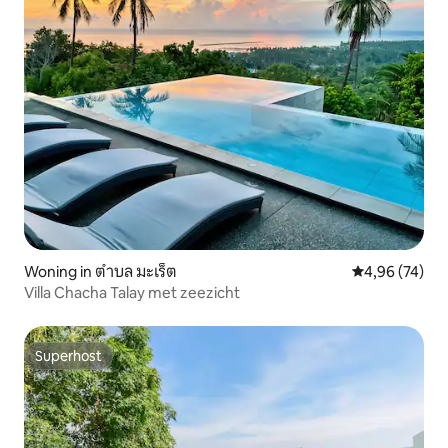
Woning in ตำบล มะเร็ต
Gemiddelde be
4,96 (74)
Villa Chacha Talay met zeezicht
Superhost
Superhost