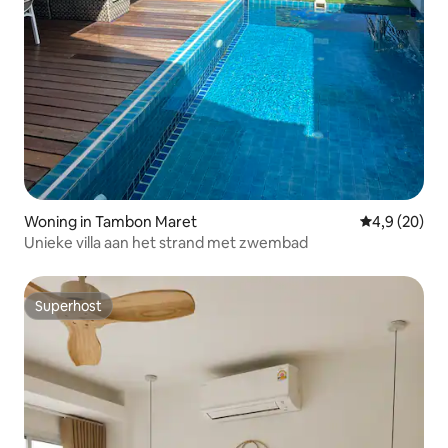
Woning in Tambon Maret
Gemiddelde b
4,9 (20)
Unieke villa aan het strand met zwembad
Superhost
Superhost