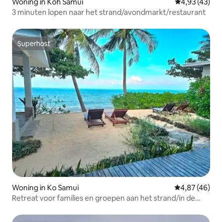
Woning in Koh Samui
Gemiddelde be
4,93 (43)
3 minuten lopen naar het strand/avondmarkt/restaurant
Superhost
Superhost
Woning in Ko Samui
Gemiddelde be
4,87 (46)
Retreat voor families en groepen aan het strand/in de
bergen op Samui