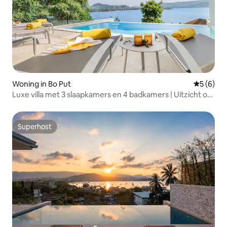
Woning in Bo Put
Gemiddeld
5 (6)
Luxe villa met 3 slaapkamers en 4 badkamers | Uitzicht op
zee | Overloopzwembad
Superhost
Superhost