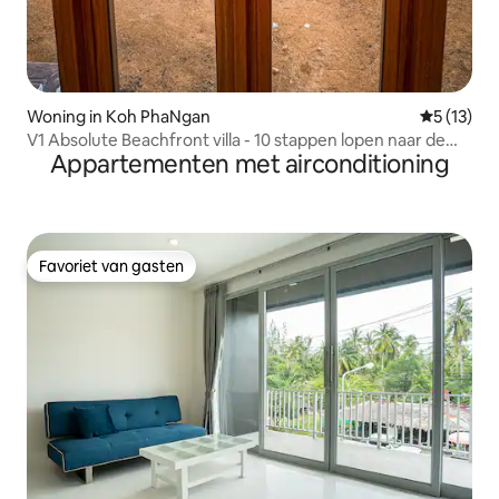
Woning in Koh PhaNgan
Gemiddeld
5 (13)
V1 Absolute Beachfront villa - 10 stappen lopen naar de
Appartementen met airconditioning
zee
Favoriet van gasten
Favoriet van gasten