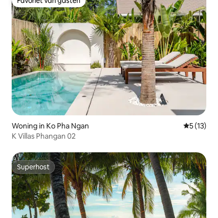
Favoriet van gasten
Favoriet van gasten
Woning in Ko Pha Ngan
Gemiddeld
5 (13)
K Villas Phangan 02
Superhost
Superhost