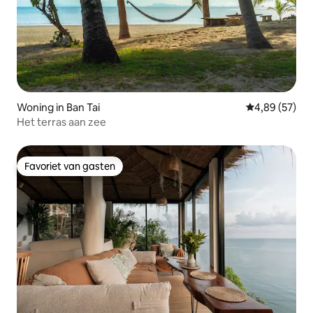
Woning in Ban Tai
Gemiddelde be
4,89 (57)
Het terras aan zee
Favoriet van gasten
Favoriet van gasten