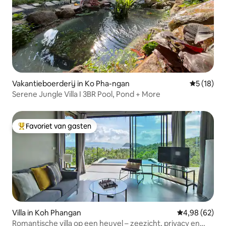
Vakantieboerderij in Ko Pha-ngan
Gemiddelde
5 (18)
Serene Jungle Villa I 3BR Pool, Pond + More
Favoriet van gasten
Topfavoriet van gasten
Villa in Koh Phangan
Gemiddelde be
4,98 (62)
Romantische villa op een heuvel – zeezicht, privacy en