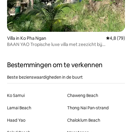
Villa in Ko Pha Ngan
Gemiddelde b
4,8 (79)
BAAN YAO Tropische luxe villa met zeezicht bij
zonsondergang
Bestemmingen om te verkennen
Beste bezienswaardigheden in de buurt
Ko Samui
Chaweng Beach
Lamai Beach
Thong Nai Pan-strand
Haad Yao
Chaloklum Beach