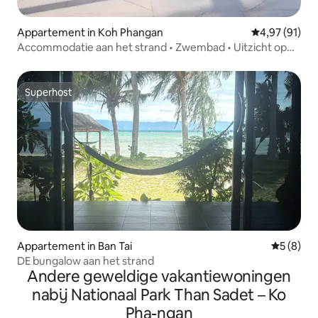
Appartement in Koh Phangan
Gemiddelde be
4,97 (91)
Accommodatie aan het strand • Zwembad • Uitzicht op
zee • Appartement met 2 slaapkamers
Superhost
Superhost
Appartement in Ban Tai
Gemiddeld
5 (8)
DE bungalow aan het strand
Andere geweldige vakantiewoningen
nabij Nationaal Park Than Sadet – Ko
Pha-ngan