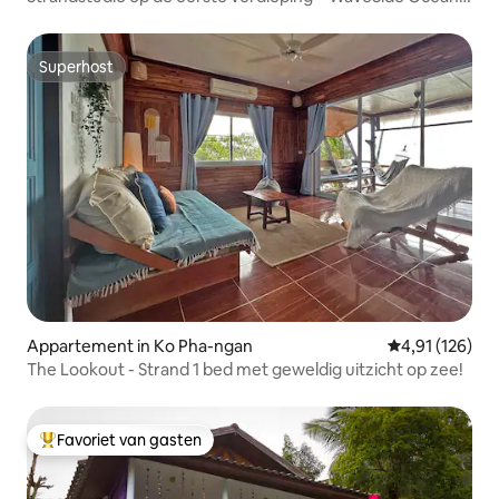
Bliss
Superhost
Superhost
Appartement in Ko Pha-ngan
Gemiddelde beo
4,91 (126)
The Lookout - Strand 1 bed met geweldig uitzicht op zee!
Favoriet van gasten
Topfavoriet van gasten