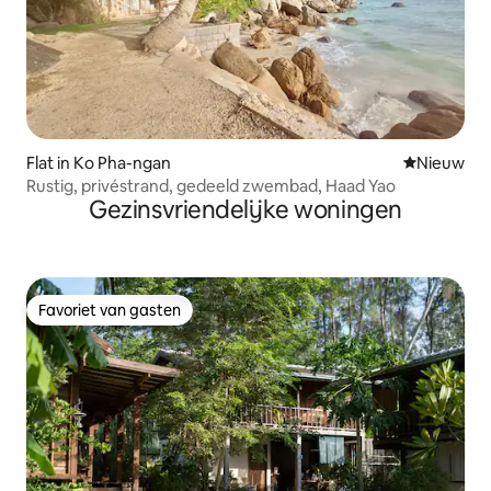
Flat in Ko Pha-ngan
Nieuwe ac
Nieuw
Rustig, privéstrand, gedeeld zwembad, Haad Yao
Gezinsvriendelijke woningen
Favoriet van gasten
Favoriet van gasten