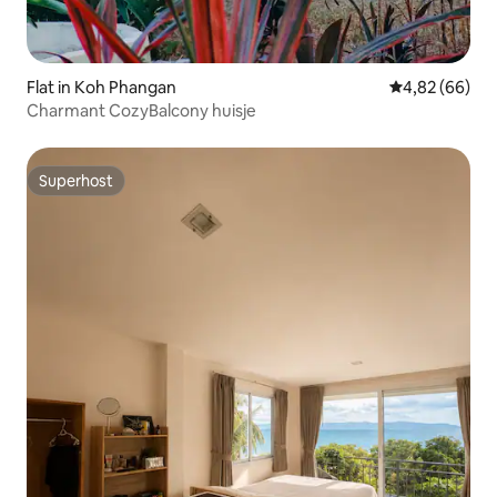
Flat in Koh Phangan
Gemiddelde be
4,82 (66)
Charmant CozyBalcony huisje
Superhost
Superhost