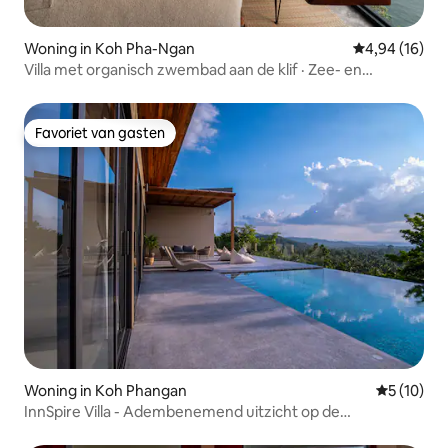
Woning in Koh Pha-Ngan
Gemiddelde be
4,94 (16)
Villa met organisch zwembad aan de klif · Zee- en
bergzicht
Favoriet van gasten
Favoriet van gasten
Woning in Koh Phangan
Gemiddelde
5 (10)
InnSpire Villa - Adembenemend uitzicht op de
zonsondergang