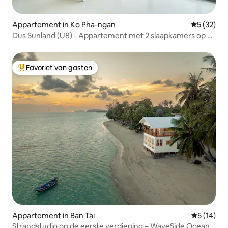
Appartement in Ko Pha-ngan
Gemiddelde
5 (32)
Dus Sunland (U8) - Appartement met 2 slaapkamers op 5
minuten lopen van Malibu Beach
Favoriet van gasten
Topfavoriet van gasten
Appartement in Ban Tai
Gemiddelde
5 (14)
Strandstudio op de eerste verdieping – WaveSide Ocean