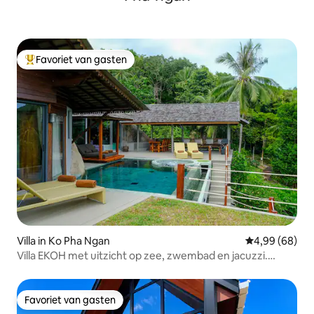
Favoriet van gasten
Topfavoriet van gasten
Villa in Ko Pha Ngan
Gemiddelde be
4,99 (68)
Villa EKOH met uitzicht op zee, zwembad en jacuzzi.
Hotelservice.
Favoriet van gasten
Favoriet van gasten