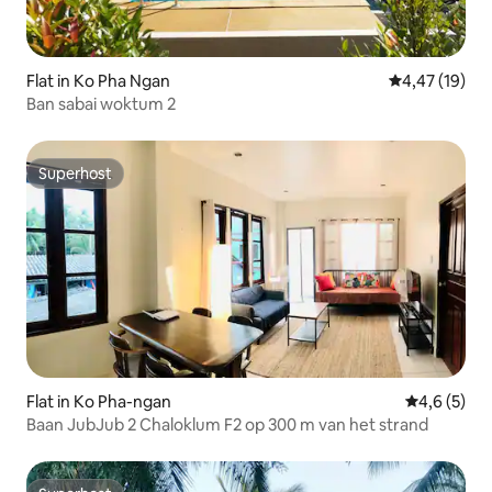
Flat in Ko Pha Ngan
Gemiddelde be
4,47 (19)
Ban sabai woktum 2
Superhost
Superhost
Flat in Ko Pha-ngan
Gemiddelde 
4,6 (5)
Baan JubJub 2 Chaloklum F2 op 300 m van het strand