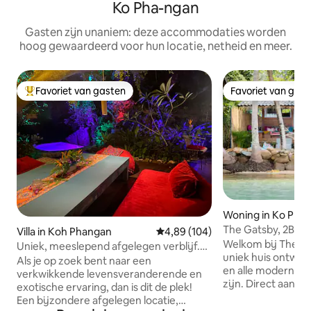
Ko Pha-ngan
Gasten zijn unaniem: deze accommodaties worden
hoog gewaardeerd voor hun locatie, netheid en meer.
Favoriet van gasten
Favoriet van gas
Topfavoriet van gasten
Favoriet van gas
Woning in Ko Pha
The Gatsby, 2Br R
Villa in Koh Phangan
Gemiddelde beoordeling van 4,8
4,89 (104)
HIN KONG.
Welkom bij The Ga
Uniek, meeslepend afgelegen verblijf.
uniek huis ontwor
Zee en strand
Als je op zoek bent naar een
en alle moderne v
verkwikkende levensveranderende en
zijn. Direct aan he
exotische ervaring, dan is dit de plek!
Hin Kong Bay me
Een bijzondere afgelegen locatie,
uitzicht op de zo