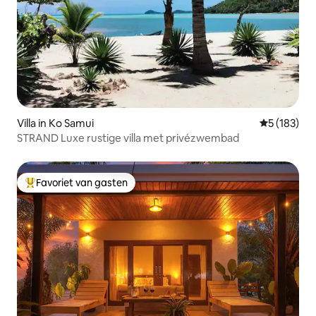
Villa in Ko Samui
Gemiddelde 
5 (183)
STRAND Luxe rustige villa met privézwembad
Favoriet van gasten
Topfavoriet van gasten