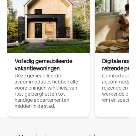
Volledig gemeubileerde
Digitale nom
vakantiewoningen
reizende prof
Deze gemeubileerde
Comfortabele
accommodaties hebben alle
accommodatie
voorzieningen van thuis, van
reizende en op
rustige berghutten tot
werkende profe
handige appartementen
wifi en special
midden in de stad.