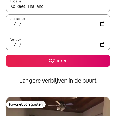
Locatie
Wanneer er resultaten beschikbaar zijn, maak je een keuze met 
Aankomst
Vertrek
Zoeken
Langere verblijven in de buurt
Favoriet van gasten
Favoriet van gasten