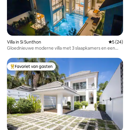
Villa in Si Sunthon
Gemiddelde
5 (24)
Gloednieuwe moderne villa met 3 slaapkamers en een
hoog plafond
Favoriet van gasten
Topfavoriet van gasten