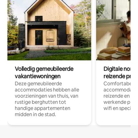
Volledig gemeubileerde
Digitale nom
vakantiewoningen
reizende prof
Deze gemeubileerde
Comfortabele
accommodaties hebben alle
accommodatie
voorzieningen van thuis, van
reizende en op
rustige berghutten tot
werkende profe
handige appartementen
wifi en special
midden in de stad.