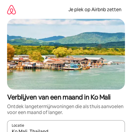
Ga
direct
Je plek op Airbnb zetten
naar
inhoud
Verblijven van een maand in Ko Mali
Ontdek langetermijnwoningen die als thuis aanvoelen
voor een maand of langer.
Locatie
Wanneer er resultaten beschikbaar zijn, maak je een keuze met 