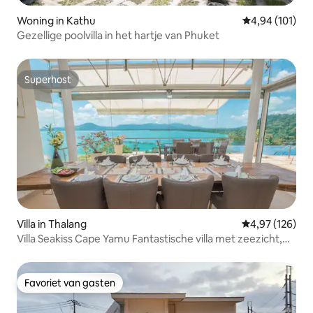
Woning in Kathu
Gemiddelde beo
4,94 (101)
Gezellige poolvilla in het hartje van Phuket
Superhost
Superhost
Villa in Thalang
Gemiddelde beo
4,97 (126)
Villa Seakiss Cape Yamu Fantastische villa met zeezicht,
ontbijt, kamermeisje en butler
Favoriet van gasten
Favoriet van gasten