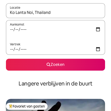
Locatie
Wanneer er resultaten beschikbaar zijn, maak je een keuze met 
Aankomst
Vertrek
Zoeken
Langere verblijven in de buurt
Favoriet van gasten
Topfavoriet van gasten