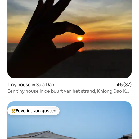
Tiny house in Sala Dan
Gemiddelde
5 (37)
Een tiny house in de buurt van het strand, Khlong Dao Koh
Lanta
Favoriet van gasten
Topfavoriet van gasten