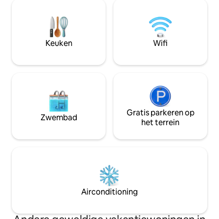
de eenden en kom 
die de meeste dagen eten serveert
van de natuur. Ide
(gelieve te controleren) en er is een zeer
soloreizigers die o
goed uitgeruste keuken mocht u zelf
Let op:- Vissen o
willen koken. Gemakkelijke toegang tot
toegestaan. Bij e
de beste wandelingen op het platteland
Keuken
Wifi
het meer opdrogen
van Oxfordshire.
excuses.
Gratis parkeren op
Zwembad
het terrein
Airconditioning