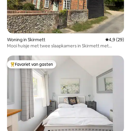
Woning in Skirmett
Gemiddelde b
4,9 (29)
Mooi huisje met twee slaapkamers in Skirmett met
parkeergelegenheid
Favoriet van gasten
Topfavoriet van gasten