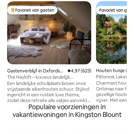
Favoriet van gasten
Favoriet van gas
Topfavoriet van gasten
Favoriet van gas
Houten huisje in K
Gastenverblijf in Oxfordshi
Gemiddelde beoordeling van 4,9
4,97 (623)
unt
re
Pittoresk Lakesid
The Hayloft – luxueus landelijk
toevluchtsoord
Charmant houten v
Een landelijke schuilplaats boven onze
Ontsnap naar het p
vrijstaande eikenhouten schuur. Stijlvol
gezellige houten h
ingericht in een rustiek luxe thema,
vijver. Met een c
zodat deze retraite alle vakjes aanvinkt
Populaire voorzieningen in
tweepersoonsbed, 
om je verblijf comfortabel en gezellig te
kitchenette, een
maken! Zeer ruim en een ideale plek om
vakantiewoningen in Kingston Blount
hoge plafonds is h
te komen en te ontspannen voor een
voor een rustig ui
romantische vakantie op het platteland.
veranda met je och
Fantastische pub in het naburige dorp