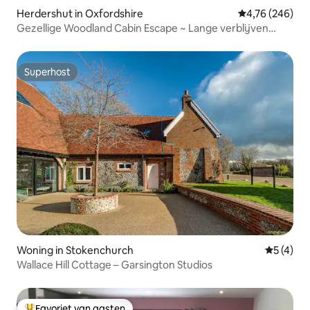
Herdershut in Oxfordshire
Gemiddelde beo
4,76 (246)
Gezellige Woodland Cabin Escape ~ Lange verblijven
beschikbaar
Superhost
Superhost
Woning in Stokenchurch
Gemiddeld
5 (4)
Wallace Hill Cottage – Garsington Studios
Favoriet van gasten