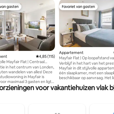
 van gasten
Favoriet van gasten
 van gasten
Favoriet van gasten
 van 4,94 op 5, 119 recensies
Appartement
ment
Gemiddelde beoordeling van 4,85 op 5, 115 r
4,85 (115)
Mayfair Flat | Op loopafstand v
volle Mayfair Flat | Centraal
Buckingham Palace
Verblijf in het hart van het pre
ift
tie in het centrum van Londen,
Mayfair in dit stijlvolle appart
uten wandelen van alles! Deze
één slaapkamer, met een slaa
studiowoning in Mayfair is
beschikbaar op aanvraag. Het li
voor maximaal 3 gasten en ligt
tweede verdieping (alleen via d
orzieningen voor vakantiehuizen vlak b
locatie in Mayfair/Piccadilly. De
op slechts 4 minuten lopen va
reikbaar met de lift en uitgerust
Park Station en binnen handber
nditioning, een marmeren
Buckingham Palace, Hyde Park
ubbele beglazing, een nieuw
Oxford Street. Het appartement
 hoogwaardige Miele-
het charmante Shepherd Marke
. De hoge ramen verlichten
kunt genieten van uitstekende