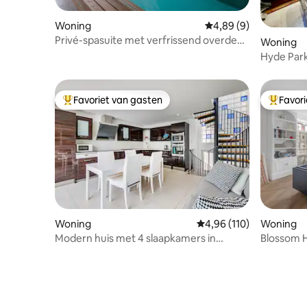
Woning
Gemiddelde beoordeli
4,89 (9)
Privé-spasuite met verfrissend overdekt
Woning
zwembad van 12 m
Hyde Par
Favoriet van gasten
Favor
Topfavoriet van gasten
Topfavor
Woning
Gemiddelde beoordeling
4,96 (110)
Woning
Modern huis met 4 slaapkamers in
Blossom 
Knightsbridge bij Hyde Park
in Barons