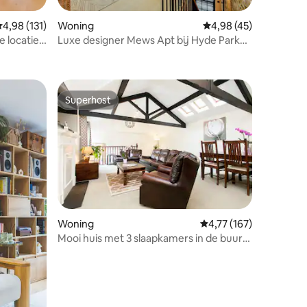
emiddelde beoordeling van 4,98 op 5, 131 recensies
4,98 (131)
Woning
Gemiddelde beoordelin
4,98 (45)
e locatie
Luxe designer Mews Apt bij Hyde Park
ecensies
Notting Hill
Superhost
Superhost
ecensies
Woning
Gemiddelde beoordelin
4,77 (167)
Mooi huis met 3 slaapkamers in de buurt
van Buckingham Palace!