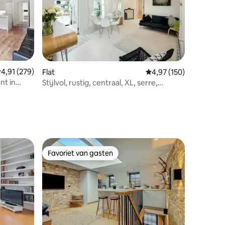
ecensies
emiddelde beoordeling van 4,91 op 5, 279 recensies
4,91 (279)
Flat
Gemiddelde beoordeling
4,97 (150)
nt in
Stijlvol, rustig, centraal, XL, serre,
chikt
Paddington
Favoriet van gasten
Favoriet van gasten