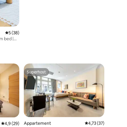
Gemiddelde beoordeling van 5 op 5, 38 recensies
5 (38)
rm bed |
Superhost
Superhost
ecensies
Appartement
Gemiddelde beoordeli
4,73 (37)
Gemiddelde beoordeling van 4,9 op 5, 29 recensies
4,9 (29)