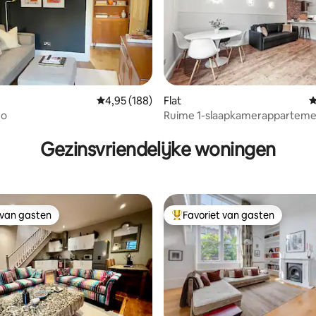
Gemiddelde beoordeling van 4,95 op 5, 188 r
4,95 (188)
Flat
G
ho
Ruime 1-slaapkamerapparteme
 van 4,87 op 5, 132 recensies
Westminster + slaapbank – Ges
voor 4 personen
Gezinsvriendelijke woningen
 van gasten
Favoriet van gasten
 van gasten
Topfavoriet van gasten