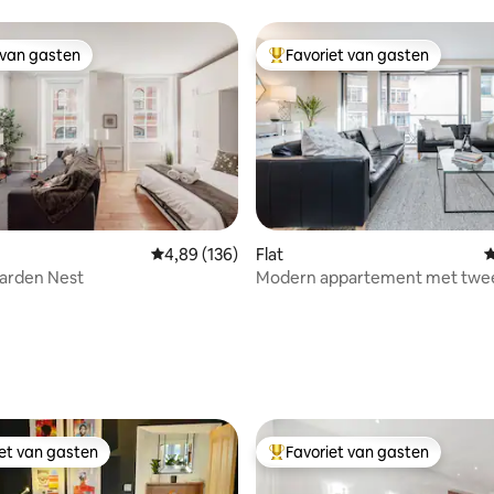
 van gasten
Favoriet van gasten
 van gasten
Topfavoriet van gasten
Gemiddelde beoordeling van 4,89 op 5, 136 r
4,89 (136)
Flat
G
arden Nest
Modern appartement met twe
slaapkamers en balkon aan Oxf
Street
 van 4,92 op 5, 298 recensies
iet van gasten
Favoriet van gasten
iet van gasten
Topfavoriet van gasten