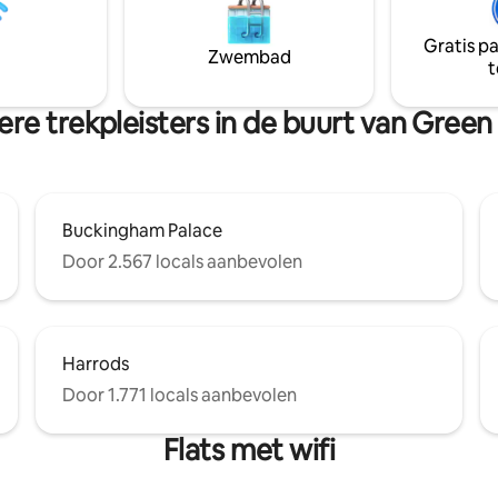
olle interieur en de winkels van
restaurants, pubs en boetieks. 
et, het groen van Hyde Park en
interieur, de volledig uitgerus
Gratis p
ige sfeer van Soho zijn allemaal
en de snelle wifi maken het ide
Zwembad
t
et station Oxford Circus en
koppels en zakenreizigers.
et ligt op 5 minuten lopen.
re trekpleisters in de buurt van Green
Buckingham Palace
Door 2.567 locals aanbevolen
Harrods
Door 1.771 locals aanbevolen
Flats met wifi