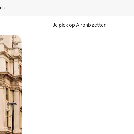
ven
Je plek op Airbnb zetten
en of swipen.