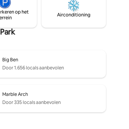
Het lichte
bestemmingen liggen op loopafstand
te keuken
van de accommodatie. Geniet van een
arkeren op het
aal voor
kort verblijf in een privé en goed
Airconditioning
errein
uitgerust appartement, onderdeel van
een historisch huis in het centrum van
 Park
Londen.
Big Ben
Door 1.656 locals aanbevolen
Marble Arch
Door 335 locals aanbevolen