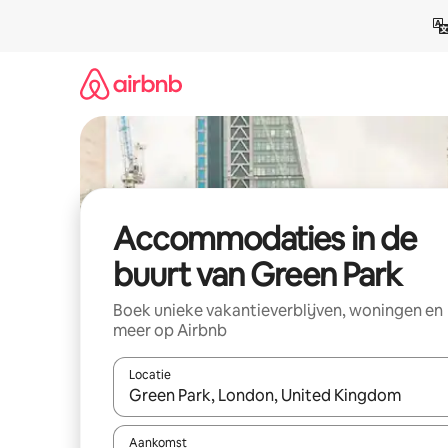
Ga
direct
naar
inhoud
Accommodaties in de
buurt van Green Park
Boek unieke vakantieverblijven, woningen en
meer op Airbnb
Locatie
Wanneer er resultaten beschikbaar zijn, maak je 
Aankomst