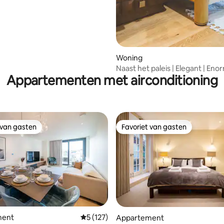
Woning
Naast het paleis | Elegant | Eno
Appartementen met airconditioning
Volledige keuken
 van gasten
Favoriet van gasten
 van gasten
Favoriet van gasten
ment
Gemiddelde beoordeling van 5 op 5, 127 r
5 (127)
Appartement