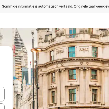
Sommige informatie is automatisch vertaald. 
Originele taal weerge
een keuze met je de pijltjestoetsen omhoog en omlaag, óf door te tikk