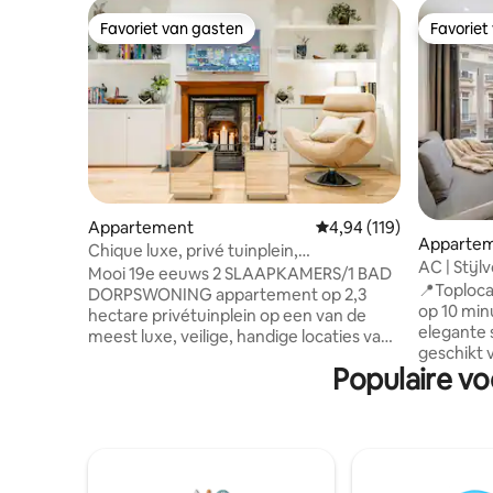
Favoriet van gasten
Favoriet
Favoriet van gasten
Favoriet
Appartement
Gemiddelde beoordeling
4,94 (119)
Apparte
Chique luxe, privé tuinplein,
AC | Stijl
airconditioning en extra's
Mooi 19e eeuws 2 SLAAPKAMERS/1 BAD
Londen | L
📍Toploca
DORPSWONING appartement op 2,3
op 10 min
hectare privétuinplein op een van de
elegante 
meest luxe, veilige, handige locaties van
geschikt 
Londen voor het bezoeken van de
Populaire vo
op een top
belangrijkste bezienswaardigheden.
unit is be
Victoria metro-, trein- en
met airco
bus-/busstations, hop-off/hop op
douche, d
tourbussen, cafés, pubs, restaurants,
matras en
levensmiddelenwinkels en winkels op 5-
apparaten
10 minuten lopen. Schitterende stijl en