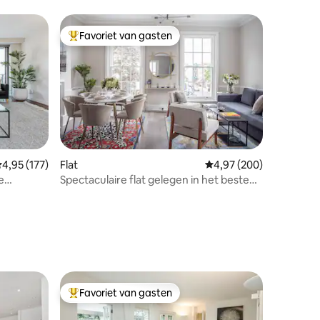
Favoriet van gasten
Topfavoriet van gasten
ecensies
emiddelde beoordeling van 4,95 op 5, 177 recensies
4,95 (177)
Flat
Gemiddelde beoordeling
4,97 (200)
e
Spectaculaire flat gelegen in het beste
ord
Notting Hill
Favoriet van gasten
Topfavoriet van gasten