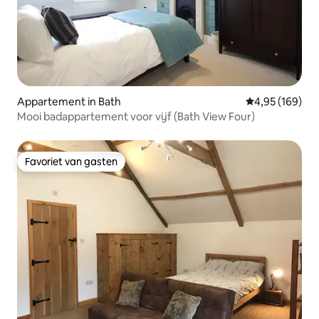
Appartement in Bath
Gemiddelde beo
4,95 (169)
Mooi badappartement voor vijf (Bath View Four)
Favoriet van gasten
Favoriet van gasten