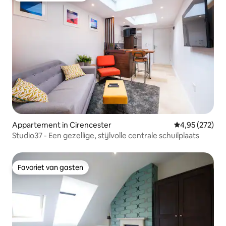
Appartement in Cirencester
Gemiddelde beo
4,95 (272)
Studio37 - Een gezellige, stijlvolle centrale schuilplaats
Favoriet van gasten
Favoriet van gasten