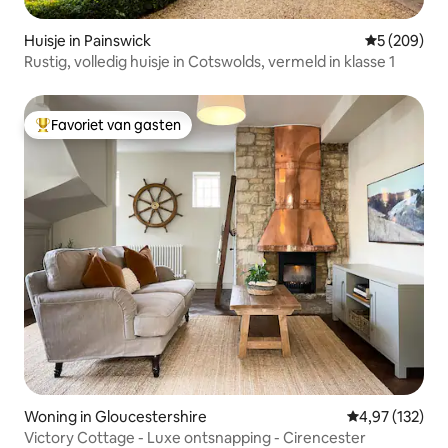
Huisje in Painswick
Gemiddelde 
5 (209)
Rustig, volledig huisje in Cotswolds, vermeld in klasse 1
Favoriet van gasten
Topfavoriet van gasten
Woning in Gloucestershire
Gemiddelde beo
4,97 (132)
Victory Cottage - Luxe ontsnapping - Cirencester