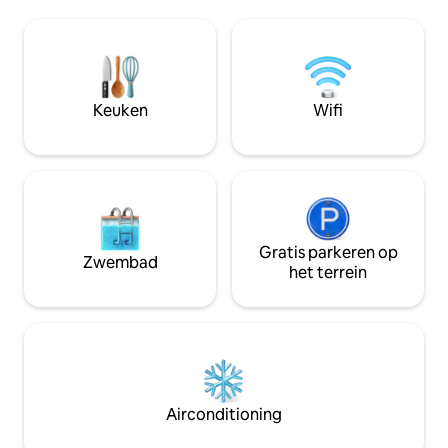
ontspannen eigentijdse uitstraling. Een
heeft een kingsiz
unieke, schilderachtige ontsnapping
eenpersoons slaa
naar het platteland. Gelegen in een
een eigen smart-
rustige bosrijke omgeving aan de rand
slaapkamers hebbe
van Blackstable Nature Reserve met
300 Mbps. Vloerv
schilderachtige valleipromenades, een
opgevoede honde
Keuken
Wifi
rustieke dorpse omgeving, een
Afgesloten tuin.
speeltuin en een mooie pub verderop.
Feestjes/vrijgezel
strengste verbod
Gratis parkeren op
Zwembad
het terrein
Airconditioning