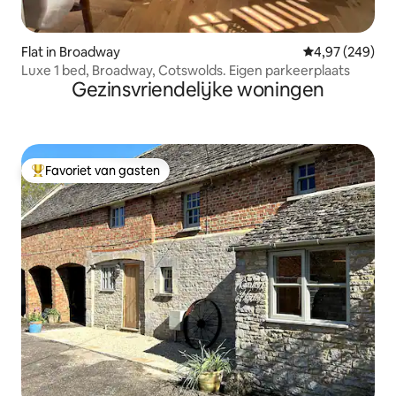
Flat in Broadway
Gemiddelde beo
4,97 (249)
Luxe 1 bed, Broadway, Cotswolds. Eigen parkeerplaats
Gezinsvriendelijke woningen
Favoriet van gasten
Topfavoriet van gasten