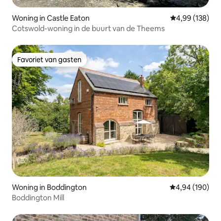
Woning in Castle Eaton
Gemiddelde beo
4,99 (138)
Cotswold-woning in de buurt van de Theems
Favoriet van gasten
Favoriet van gasten
Woning in Boddington
Gemiddelde beo
4,94 (190)
Boddington Mill