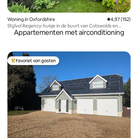
Woning in Oxfordshire
Gemiddelde beo
4,97 (152)
Stijlvol Regency-huisje in de buurt van Cotswolds en
Appartementen met airconditioning
Ridgeway
Favoriet van gasten
Topfavoriet van gasten