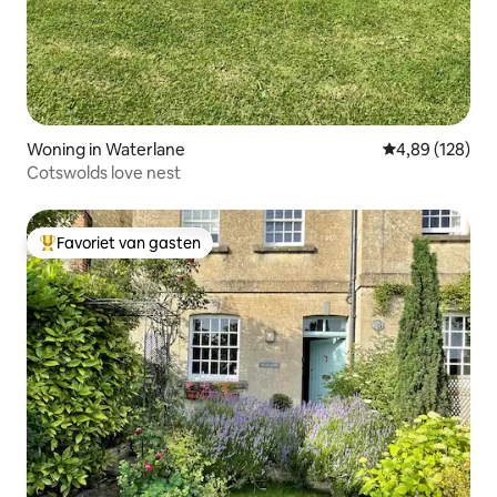
Woning in Waterlane
Gemiddelde beo
4,89 (128)
Cotswolds love nest
Favoriet van gasten
Topfavoriet van gasten