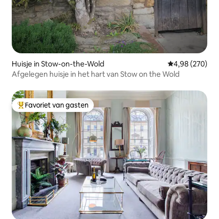
Huisje in Stow-on-the-Wold
Gemiddelde beo
4,98 (270)
Afgelegen huisje in het hart van Stow on the Wold
Favoriet van gasten
Topfavoriet van gasten