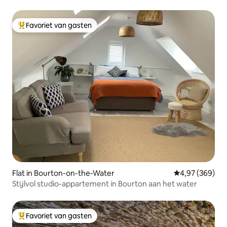
parkeerplaats.
Favoriet van gasten
Topfavoriet van gasten
Flat in Bourton-on-the-Water
Gemiddelde beo
4,97 (369)
Stijlvol studio-appartement in Bourton aan het water
Favoriet van gasten
Topfavoriet van gasten