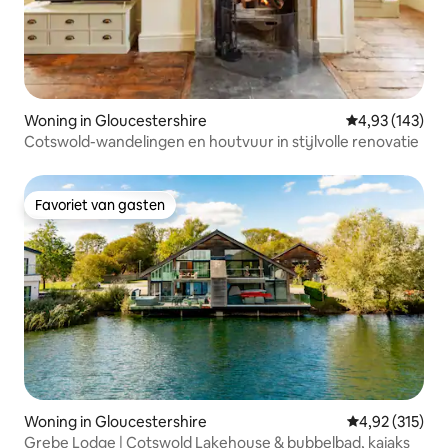
Woning in Gloucestershire
Gemiddelde beo
4,93 (143)
Cotswold-wandelingen en houtvuur in stijlvolle renovatie
Favoriet van gasten
Favoriet van gasten
Woning in Gloucestershire
Gemiddelde beo
4,92 (315)
Grebe Lodge | Cotswold Lakehouse & bubbelbad, kajaks