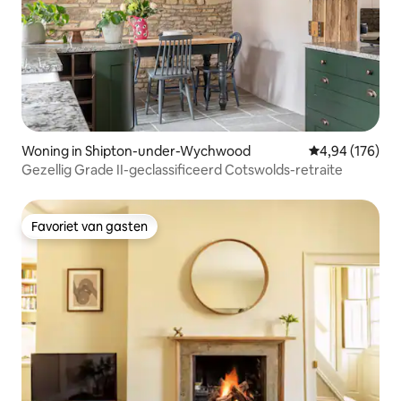
Woning in Shipton-under-Wychwood
Gemiddelde beo
4,94 (176)
Gezellig Grade II-geclassificeerd Cotswolds-retraite
Favoriet van gasten
Favoriet van gasten