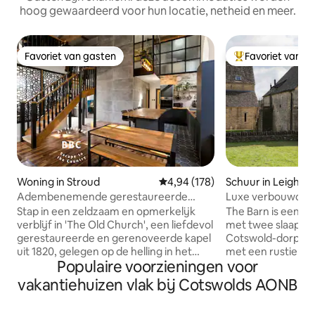
hoog gewaardeerd voor hun locatie, netheid en meer.
Favoriet van gasten
Favoriet van g
Favoriet van gasten
Topfavoriet van 
Woning in Stroud
Gemiddelde beoordeling van 4,9
4,94 (178)
Schuur in Leighte
Adembenemende gerestaureerde
Luxe verbouwde s
kapel in de Cotswolds met uitzicht op de
sauna/spa
Stap in een zeldzaam en opmerkelijk
The Barn is een 
vallei
verblijf in 'The Old Church', een liefdevol
met twee slaapkam
gerestaureerde en gerenoveerde kapel
Cotswold-dorp Lei
uit 1820, gelegen op de helling in het
met een rustieke u
Populaire voorzieningen voor
idyllische dorp Sheepscombe in de
nieuwe spa-ruimte
Cotswolds. Deze betoverende
twee grote slaapk
vakantiehuizen vlak bij Cotswolds AONB
accommodatie combineert tijdloos
eigen badkamer m
karakter en historische charme met een
met een vrijstaan