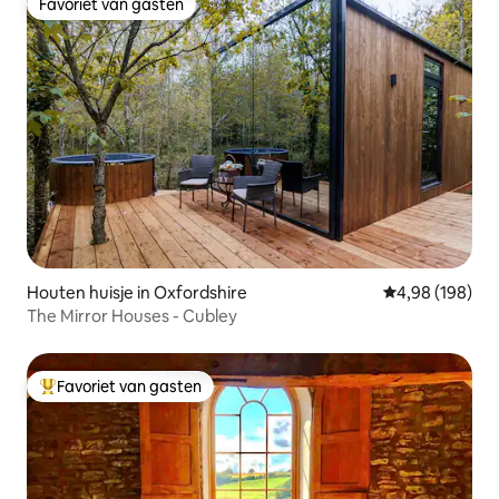
Favoriet van gasten
Favoriet van gasten
Houten huisje in Oxfordshire
Gemiddelde beo
4,98 (198)
The Mirror Houses - Cubley
Favoriet van gasten
Topfavoriet van gasten