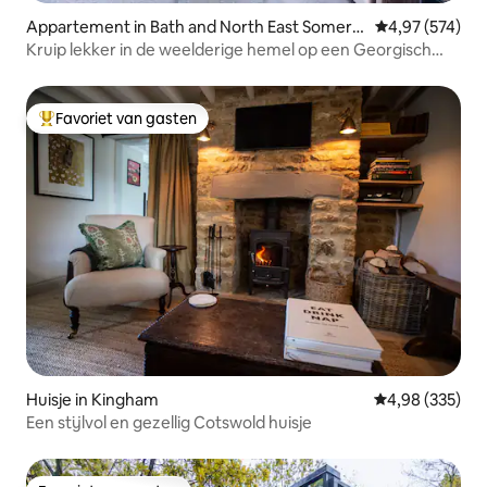
Appartement in Bath and North East Somers
Gemiddelde beo
4,97 (574)
et
Kruip lekker in de weelderige hemel op een Georgisch
terras
Favoriet van gasten
Topfavoriet van gasten
Huisje in Kingham
Gemiddelde beo
4,98 (335)
Een stijlvol en gezellig Cotswold huisje