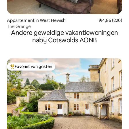
Appartement in West Hewish
Gemiddelde beo
4,86 (220)
The Grange
Andere geweldige vakantiewoningen
nabij Cotswolds AONB
Favoriet van gasten
Topfavoriet van gasten