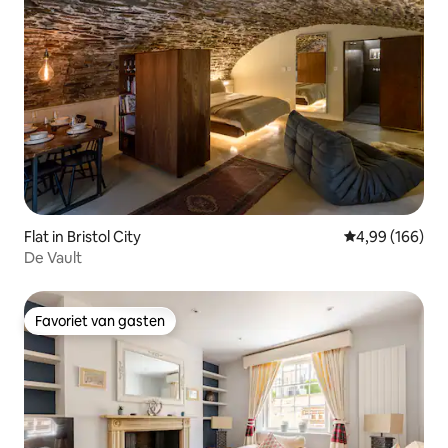
Flat in Bristol City
Gemiddelde beo
4,99 (166)
De Vault
Favoriet van gasten
Favoriet van gasten