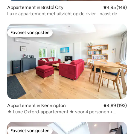
Appartement in Bristol City
Gemiddelde beo
4,95 (148)
Luxe appartement met uitzicht op de rivier - naast de
haven en cafés
Favoriet van gasten
Favoriet van gasten
Appartement in Kennington
Gemiddelde beo
4,89 (192)
★ Luxe Oxford-appartement ★ voor 4 personen +
parkeergelegenheid
Favoriet van gasten
Favoriet van gasten