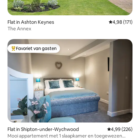
Flat in Ashton Keynes
Gemiddelde beo
4,98 (171)
The Annex
Favoriet van gasten
Topfavoriet van gasten
Flat in Shipton-under-Wychwood
Gemiddelde beo
4,99 (226)
Mooi appartement met 1 slaapkamer en toegewezen