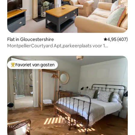
Flat in Gloucestershire
Gemiddelde beo
4,95 (407)
MontpellierCourtyard Apt,parkeerplaats voor 1
auto.Slaapplaatsen4
Favoriet van gasten
Topfavoriet van gasten