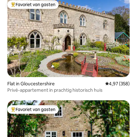
Favoriet van gasten
Topfavoriet van gasten
Flat in Gloucestershire
Gemiddelde beo
4,97 (358)
Privé-appartement in prachtig historisch huis
Favoriet van gasten
Topfavoriet van gasten