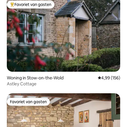
Favoriet van gasten
Topfavoriet van gasten
Woning in Stow-on-the-Wold
Gemiddelde beo
4,99 (156)
Astley Cottage
Favoriet van gasten
Favoriet van gasten