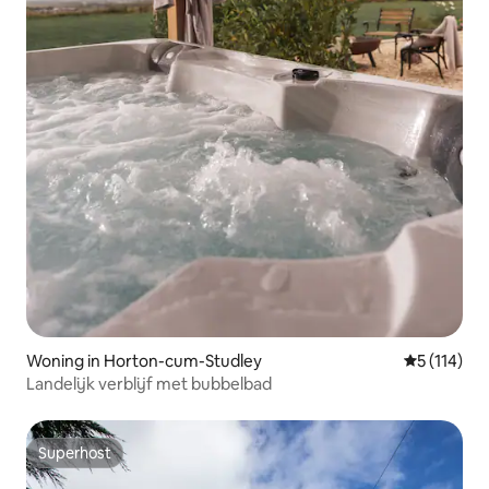
Woning in Horton-cum-Studley
Gemiddelde
5 (114)
Landelijk verblijf met bubbelbad
Superhost
Superhost