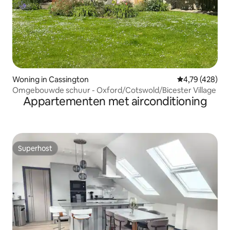
Woning in Cassington
Gemiddelde beo
4,79 (428)
Omgebouwde schuur - Oxford/Cotswold/Bicester Village
Appartementen met airconditioning
Superhost
Superhost