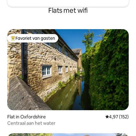
Flats met wifi
Favoriet van gasten
Topfavoriet van gasten
Flat in Oxfordshire
Gemiddelde beo
4,97 (152)
Centraal aan het water