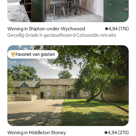
Woning in Shipton-under-Wychwood
Gemiddelde beo
4,94 (176)
Gezellig Grade II-geclassificeerd Cotswolds-retraite
Favoriet van gasten
Topfavoriet van gasten
Woning in Middleton Stoney
Gemiddelde beo
4,94 (270)