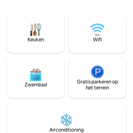
perfect voor gezi
gezellige avonden bij de houtkachel of
Geniet van een wa
van zomerdagen met de openslaande
naar kasteel Blen
deuren naar het terras open. Ideaal
populaire plek me
gelegen om de vele Cotswold-dorpjes,
geweldige restau
historische landgoederen, Blenheim
cafés, plus Soho F
Palace, Oxford, Bicester Village, Soho
slechts 10-15 minu
Farmhouse, Estelle Manor, Daylesford,
Keuken
Wifi
Diddly Squat Farmshop en nog veel
meer te ontdekken.
Gratis parkeren op
Zwembad
het terrein
Airconditioning