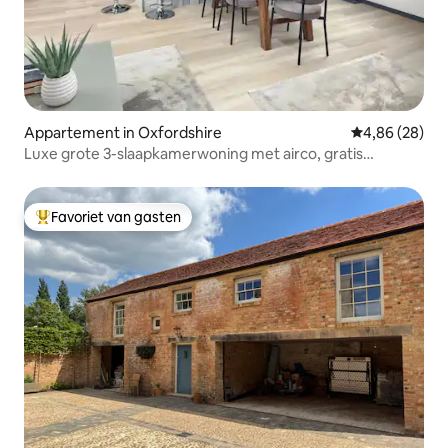
Appartement in Oxfordshire
Gemiddelde be
4,86 (28)
Luxe grote 3-slaapkamerwoning met airco, gratis
parkeergelegenheid en wifi
Favoriet van gasten
Topfavoriet van gasten