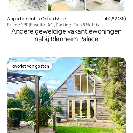
Appartement in Oxfordshire
Gemiddelde be
4,92 (36)
Ruime 3BR|Ensuite, AC, Parking, Tuin &Netflix
Andere geweldige vakantiewoningen
nabij Blenheim Palace
Favoriet van gasten
Favoriet van gasten