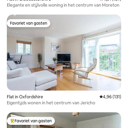
Elegante en stijlvolle woning in het centrum van Moreton
Favoriet van gasten
Favoriet van gasten
Flat in Oxfordshire
Gemiddelde beo
4,96 (131)
Eigentijds wonen in het centrum van Jericho
Favoriet van gasten
Topfavoriet van gasten