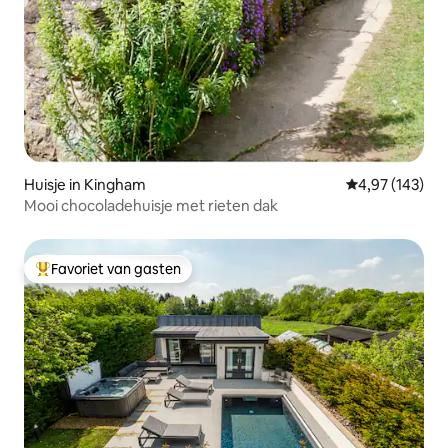
Huisje in Kingham
Gemiddelde beo
4,97 (143)
Mooi chocoladehuisje met rieten dak
Favoriet van gasten
Topfavoriet van gasten