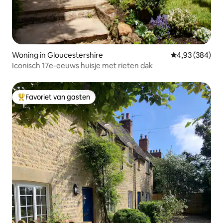
Woning in Gloucestershire
Gemiddelde beo
4,93 (384)
Iconisch 17e-eeuws huisje met rieten dak
Favoriet van gasten
Topfavoriet van gasten