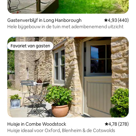
Gastenverblijf in Long Hanborough
Gemiddelde beo
4,93 (440)
Hele bijgebouw in de tuin met adembenemend uitzicht
Favoriet van gasten
Favoriet van gasten
Huisje in Combe Woodstock
Gemiddelde beo
4,78 (278)
Huisje ideaal voor Oxford, Blenheim & de Cotswolds