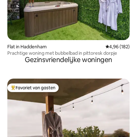
Flat in Haddenham
Gemiddelde beo
4,96 (182)
Prachtige woning met bubbelbad in pittoresk dorpje
Gezinsvriendelijke woningen
Favoriet van gasten
Topfavoriet van gasten