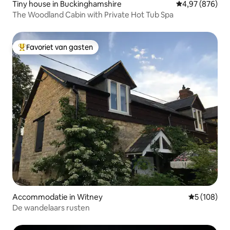
Tiny house in Buckinghamshire
Gemiddelde beo
4,97 (876)
The Woodland Cabin with Private Hot Tub Spa
Favoriet van gasten
Topfavoriet van gasten
Accommodatie in Witney
Gemiddelde 
5 (108)
De wandelaars rusten