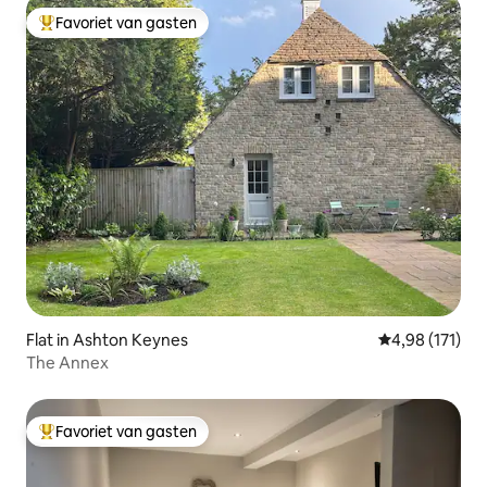
Favoriet van gasten
Topfavoriet van gasten
Flat in Ashton Keynes
Gemiddelde beo
4,98 (171)
The Annex
Favoriet van gasten
Topfavoriet van gasten