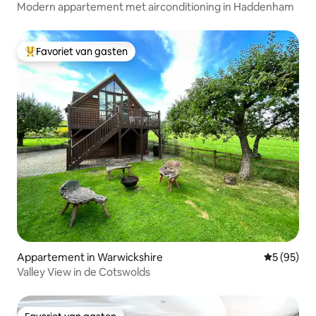
Modern appartement met airconditioning in Haddenham
Favoriet van gasten
Topfavoriet van gasten
Appartement in Warwickshire
Gemiddelde
5 (95)
Valley View in de Cotswolds