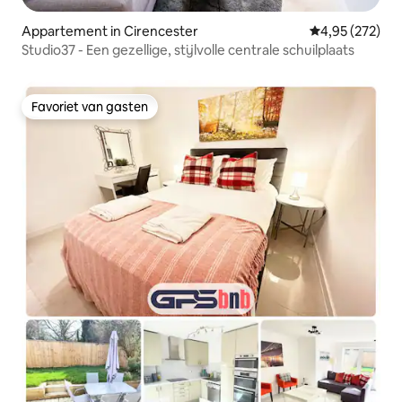
Appartement in Cirencester
Gemiddelde beo
4,95 (272)
Studio37 - Een gezellige, stijlvolle centrale schuilplaats
Favoriet van gasten
Favoriet van gasten