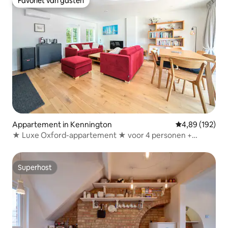
Favoriet van gasten
Favoriet van gasten
Appartement in Kennington
Gemiddelde beo
4,89 (192)
★ Luxe Oxford-appartement ★ voor 4 personen +
parkeergelegenheid
Superhost
Superhost