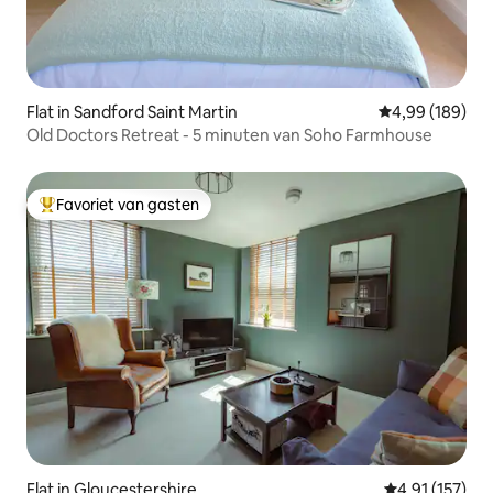
Flat in Sandford Saint Martin
Gemiddelde beo
4,99 (189)
Old Doctors Retreat - 5 minuten van Soho Farmhouse
Favoriet van gasten
Topfavoriet van gasten
Flat in Gloucestershire
Gemiddelde be
4,91 (157)