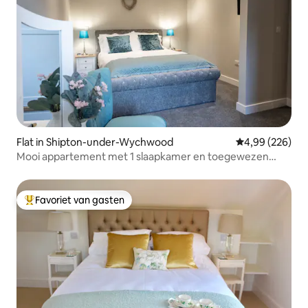
Flat in Shipton-under-Wychwood
Gemiddelde beo
4,99 (226)
Mooi appartement met 1 slaapkamer en toegewezen
parkeerplaats.
Favoriet van gasten
Topfavoriet van gasten