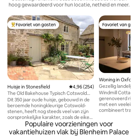
hoog gewaardeerd voor hun locatie, netheid en meer.
Favoriet van gasten
Favoriet van gas
Topfavoriet van gasten
Favoriet van gas
Woning in Oxfords
Gezellig landelijk 
Huisje in Stonesfield
Gemiddelde beoordeling van 4,9
4,96 (254)
Woodstock
Windmill Cottage i
The Old Bakehouse Typisch Cotswold
gerenoveerd rijtj
Cottage.
Dit 350 jaar oude huisje, gebouwd in de
met een veeleisen
beroemde honingkleurige Cotswold-
combineert tradi
stenen, heeft nog steeds veel van zijn
moderne updates,
oorspronkelijke karakter, zoals de eiken
keuken die uitkom
Populaire voorzieningen voor
balken, de plavuizenvloeren en de
Geschikt voor 8 p
originele gietijzeren ovendeuren uit de
vakantiehuizen vlak bij Blenheim Palace
badkamers en een 
tijd dat het een bakkerij was. Geniet van