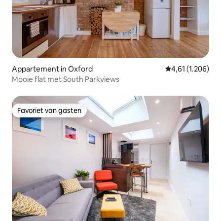
Appartement in Oxford
Gemiddelde beoo
4,61 (1.206)
Mooie flat met South Parkviews
Favoriet van gasten
Favoriet van gasten