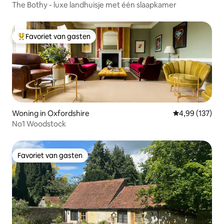
The Bothy - luxe landhuisje met één slaapkamer
Favoriet van gasten
Topfavoriet van gasten
Woning in Oxfordshire
Gemiddelde beo
4,99 (137)
No1 Woodstock
Favoriet van gasten
Favoriet van gasten