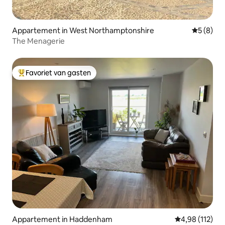
Appartement in West Northamptonshire
Gemiddeld
5 (8)
The Menagerie
Favoriet van gasten
Topfavoriet van gasten
Appartement in Haddenham
Gemiddelde beo
4,98 (112)