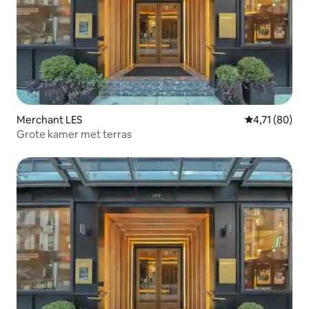
Merchant LES
Gemiddelde be
4,71 (80)
Grote kamer met terras