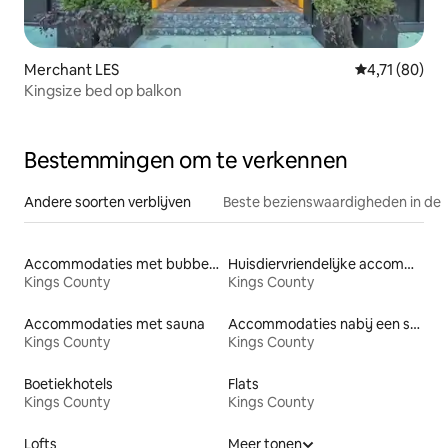
Merchant LES
Gemiddelde be
4,71 (80)
Kingsize bed op balkon
Bestemmingen om te verkennen
Andere soorten verblijven
Beste bezienswaardigheden in de 
Accommodaties met bubbelbad
Huisdiervriendelijke accommodaties
Kings County
Kings County
Accommodaties met sauna
Accommodaties nabij een strand
Kings County
Kings County
Boetiekhotels
Flats
Kings County
Kings County
Lofts
Meer tonen