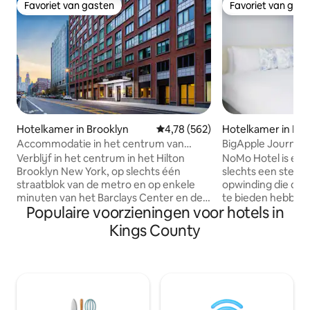
Favoriet van gasten
Favoriet van gas
Favoriet van gasten
Favoriet van gas
Hotelkamer in Brooklyn
Gemiddelde beoordeling van 4,7
4,78 (562)
Hotelkamer in Ne
Accommodatie in het centrum van
BigApple Journey 
Brooklyn met restaurant en
Fitnesscentrum
Verblijf in het centrum in het Hilton
NoMo Hotel is een
fitnessruimte
Brooklyn New York, op slechts één
slechts een steen
straatblok van de metro en op enkele
opwinding die de 
minuten van het Barclays Center en de
te bieden hebben.
Populaire voorzieningen voor hotels in
Brooklyn Heights Promenade. We zijn
voor de nostalgis
gevestigd op de hoek van Smith Street
Voldoende bezien
Kings County
en omringd door de beroemde winkels
vlakbij: ✔Geweldig uitzicht rond Soho
en restaurants van Boerum Hill. Ontspan
✔Beklim 102 verdi
in moderne kamers met digitale
seconden naar On
sleuteltoegang en
✔Rondleidingen do
streamingentertainment. Geniet van
✔Prachtig 360 gra
Italiaans geïnspireerde gerechten in ons
York bij de Empire