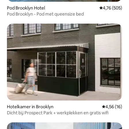
Pod Brooklyn Hotel
Gemiddelde beo
4,76 (505)
Pod Brooklyn - Pod met queensize bed
Hotelkamer in Brooklyn
Gemiddelde be
4,56 (16)
Dicht bij Prospect Park + werkplekken en gratis wifi