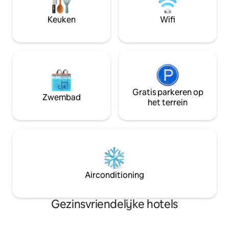
restaurant ter plaatse, Carne by Allora,
✔Herdenking, ten
of blijf actief in onze 24-
educatieve progra
Keuken
Wifi
uursfitnessruimte. Het beste van New
September 11 Me
York City ligt voor de deur.
Gratis parkeren op
Zwembad
het terrein
Airconditioning
Gezinsvriendelijke hotels