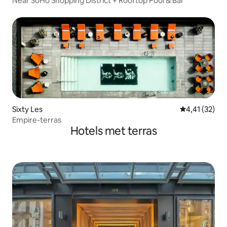
Near SoHo Shopping District + Rooftop Pool & Bar
Sixty Les
Gemiddelde be
4,41 (32)
Empire-terras
Hotels met terras