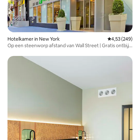
Hotelkamer in New York
Gemiddelde beo
4,53 (249)
Op een steenworp afstand van Wall Street | Gratis ontbijt
+ fitnessruimte