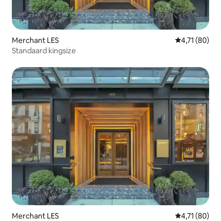
Merchant LES
Gemiddelde be
4,71 (80)
Standaard kingsize
Merchant LES
Gemiddelde be
4,71 (80)