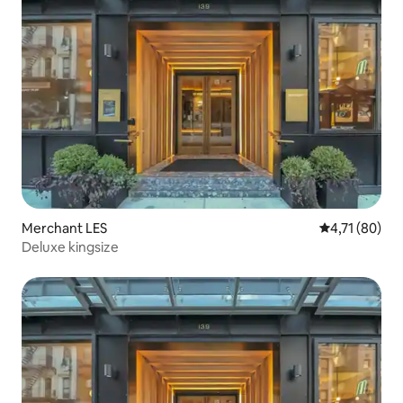
Merchant LES
Gemiddelde be
4,71 (80)
Deluxe kingsize