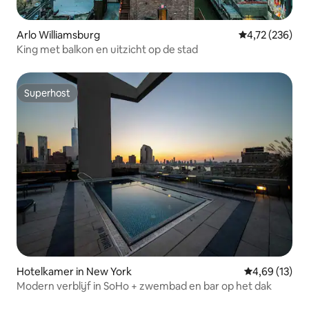
Arlo Williamsburg
Gemiddelde beo
4,72 (236)
King met balkon en uitzicht op de stad
Superhost
Superhost
Hotelkamer in New York
Gemiddelde be
4,69 (13)
Modern verblijf in SoHo + zwembad en bar op het dak