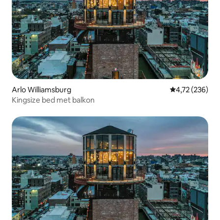
Arlo Williamsburg
Gemiddelde beo
4,72 (236)
Kingsize bed met balkon