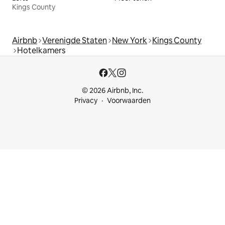
Kings County
Airbnb
Verenigde Staten
New York
Kings County
Hotelkamers
© 2026 Airbnb, Inc.
Privacy
Voorwaarden