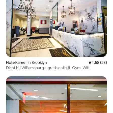
Hotelkamer in Brooklyn
Gemiddelde be
4,68 (28)
Dicht bij Williamsburg + gratis ontbijt. Gym. Wifi