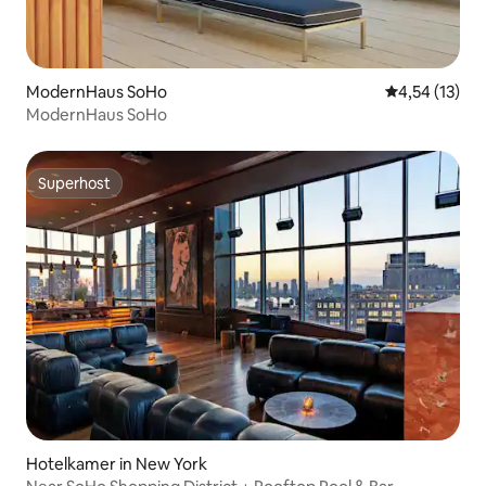
ModernHaus SoHo
Gemiddelde be
4,54 (13)
ModernHaus SoHo
Superhost
Superhost
Hotelkamer in New York