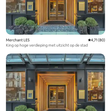
Merchant LES
Gemiddelde be
4,71 (80)
King op hoge verdieping met uitzicht op de stad