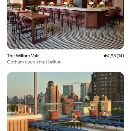
The William Vale
Gemiddelde be
4,93 (14)
Gotham queen met balkon