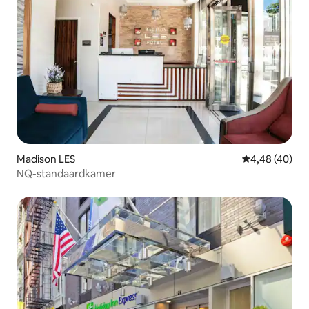
Madison LES
Gemiddelde be
4,48 (40)
NQ-standaardkamer