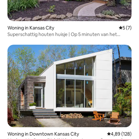
Woning in Kansas City
Gemiddeld
5 (7)
Superschattig houten huisje | Op 5 minuten van het
centrum van Kansas City
Woning in Downtown Kansas City
Gemiddelde beo
4,89 (128)