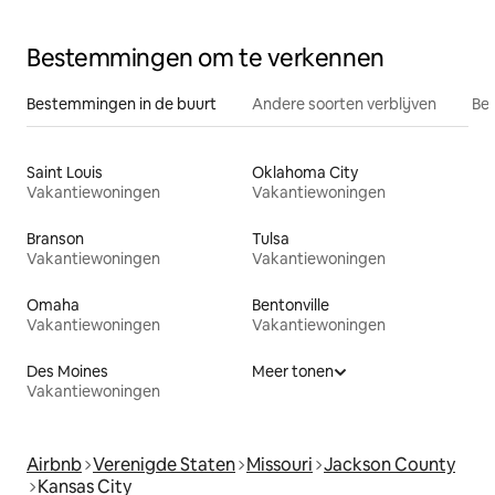
Bestemmingen om te verkennen
Bestemmingen in de buurt
Andere soorten verblijven
Bes
Saint Louis
Oklahoma City
Vakantiewoningen
Vakantiewoningen
Branson
Tulsa
Vakantiewoningen
Vakantiewoningen
Omaha
Bentonville
Vakantiewoningen
Vakantiewoningen
Des Moines
Meer tonen
Vakantiewoningen
Airbnb
Verenigde Staten
Missouri
Jackson County
Kansas City