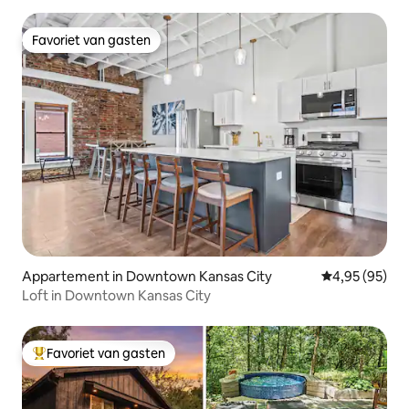
Favoriet van gasten
Favoriet van gasten
Appartement in Downtown Kansas City
Gemiddelde be
4,95 (95)
Loft in Downtown Kansas City
Favoriet van gasten
Topfavoriet van gasten