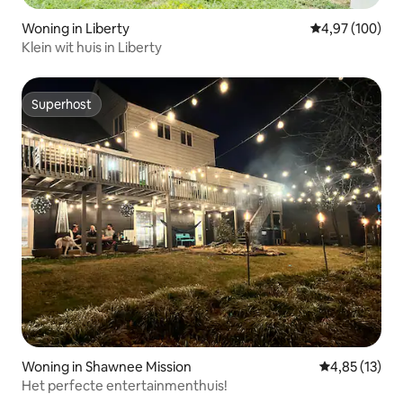
Woning in Liberty
Gemiddelde beo
4,97 (100)
Klein wit huis in Liberty
Superhost
Superhost
Woning in Shawnee Mission
Gemiddelde be
4,85 (13)
Het perfecte entertainmenthuis!