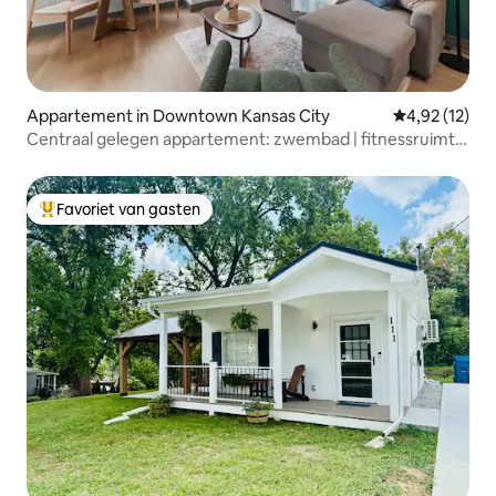
Appartement in Downtown Kansas City
Gemiddelde be
4,92 (12)
Centraal gelegen appartement: zwembad | fitnessruimte
| gratis parkeergelegenheid | centrum
Favoriet van gasten
Topfavoriet van gasten