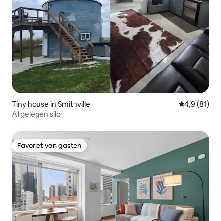
Tiny house in Smithville
Gemiddelde b
4,9 (81)
Afgelegen silo
Favoriet van gasten
Favoriet van gasten