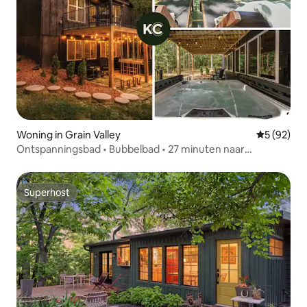
Woning in Grain Valley
Gemiddelde
5 (92)
Ontspanningsbad • Bubbelbad • 27 minuten naar
Arrowhead
Superhost
Superhost