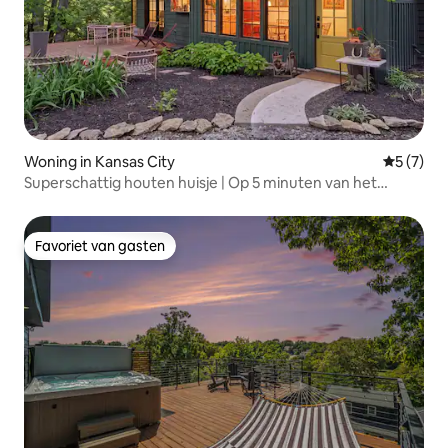
Woning in Kansas City
Gemiddeld
5 (7)
Superschattig houten huisje | Op 5 minuten van het
centrum van Kansas City
Favoriet van gasten
Favoriet van gasten