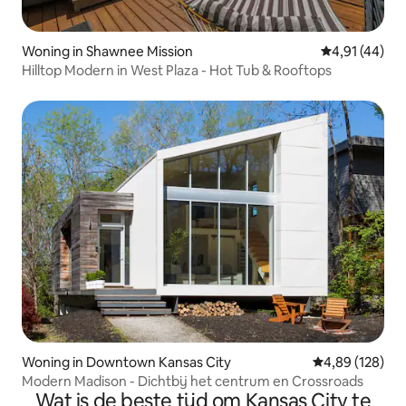
Woning in Shawnee Mission
Gemiddelde be
4,91 (44)
Hilltop Modern in West Plaza - Hot Tub & Rooftops
Woning in Downtown Kansas City
Gemiddelde beo
4,89 (128)
Modern Madison - Dichtbij het centrum en Crossroads
Wat is de beste tijd om Kansas City te