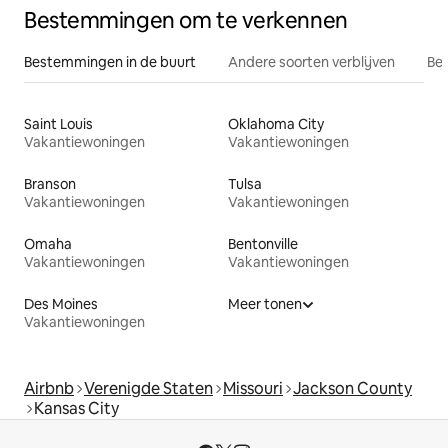
Bestemmingen om te verkennen
Bestemmingen in de buurt
Andere soorten verblijven
Bes
Saint Louis
Oklahoma City
Vakantiewoningen
Vakantiewoningen
Branson
Tulsa
Vakantiewoningen
Vakantiewoningen
Omaha
Bentonville
Vakantiewoningen
Vakantiewoningen
Des Moines
Meer tonen
Vakantiewoningen
Airbnb
Verenigde Staten
Missouri
Jackson County
Kansas City