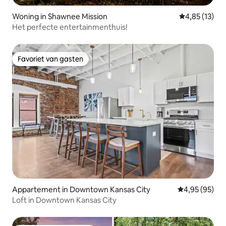
Woning in Shawnee Mission
Gemiddelde be
4,85 (13)
Het perfecte entertainmenthuis!
Favoriet van gasten
Favoriet van gasten
Appartement in Downtown Kansas City
Gemiddelde be
4,95 (95)
Loft in Downtown Kansas City