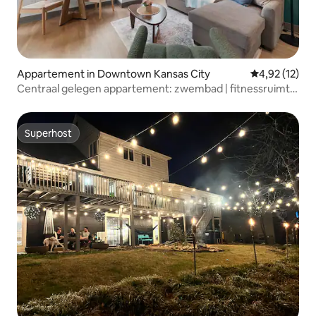
Appartement in Downtown Kansas City
Gemiddelde be
4,92 (12)
Centraal gelegen appartement: zwembad | fitnessruimte
| gratis parkeergelegenheid | centrum
Superhost
Superhost