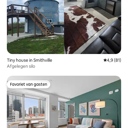
Tiny house in Smithville
Gemiddelde b
4,9 (81)
Afgelegen silo
Favoriet van gasten
Favoriet van gasten