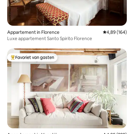
Appartement in Florence
Gemiddelde beo
4,89 (164)
Luxe appartement Santo Spirito Florence
Favoriet van gasten
Topfavoriet van gasten