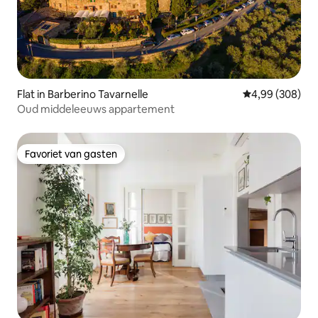
Flat in Barberino Tavarnelle
Gemiddelde beo
4,99 (308)
Oud middeleeuws appartement
Favoriet van gasten
Favoriet van gasten