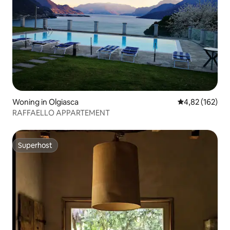
Woning in Olgiasca
Gemiddelde beo
4,82 (162)
RAFFAELLO APPARTEMENT
Superhost
Superhost