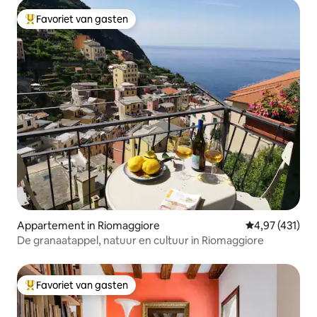
Favoriet van gasten
Topfavoriet van gasten
Appartement in Riomaggiore
Gemiddelde beo
4,97 (431)
De granaatappel, natuur en cultuur in Riomaggiore
Favoriet van gasten
Topfavoriet van gasten