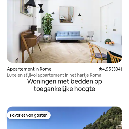
Appartement in Rome
Gemiddelde beo
4,95 (304)
Luxe en stijlvol appartement in het hartje Roma
Woningen met bedden op
toegankelijke hoogte
Favoriet van gasten
Favoriet van gasten