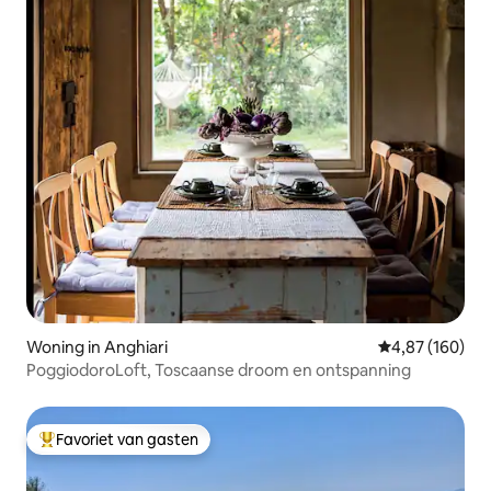
Woning in Anghiari
Gemiddelde beo
4,87 (160)
PoggiodoroLoft, Toscaanse droom en ontspanning
Favoriet van gasten
Topfavoriet van gasten