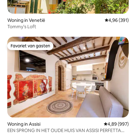
Woning in Venetië
Gemiddelde beo
4,96 (391)
Tommy's Loft
Favoriet van gasten
Favoriet van gasten
Woning in Assisi
Gemiddelde beo
4,89 (997)
EEN SPRONG IN HET OUDE HUIS VAN ASSISI PERFETTA