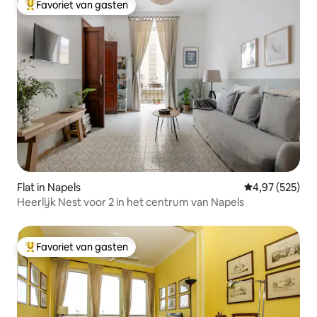
Favoriet van gasten
Topfavoriet van gasten
Flat in Napels
Gemiddelde beo
4,97 (525)
Heerlijk Nest voor 2 in het centrum van Napels
Favoriet van gasten
Topfavoriet van gasten