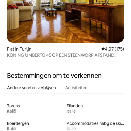
Flat in Turijn
Gemiddelde beo
4,97 (175)
KONING UMBERTO 45 OP EEN STEENWORP AFSTAND
VAN HET CENTRUM EN DE HEMEL
Bestemmingen om te verkennen
Andere soorten verblijven
Activiteiten
Torens
Eilanden
Italië
Italië
Boerderijen
Accommodaties nabij de skipiste
Italië
Italië