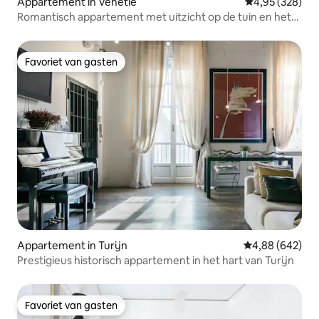
Appartement in Venetië
Gemiddelde beo
4,95 (328)
Romantisch appartement met uitzicht op de tuin en het
dak
Favoriet van gasten
Favoriet van gasten
Appartement in Turijn
Gemiddelde beo
4,88 (642)
Prestigieus historisch appartement in het hart van Turijn
Favoriet van gasten
Favoriet van gasten