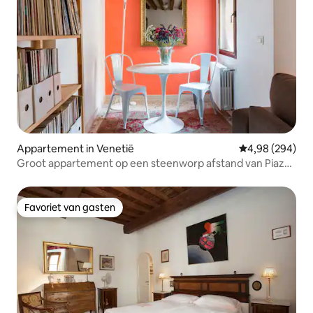
Appartement in Venetië
Gemiddelde beo
4,98 (294)
Groot appartement op een steenworp afstand van Piazza
San Marco
Favoriet van gasten
Favoriet van gasten