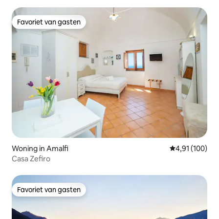
LETIZIA
Favoriet van gasten
Favoriet van gasten
Woning in Amalfi
Gemiddelde beo
4,91 (100)
Casa Zefiro
Favoriet van gasten
Favoriet van gasten