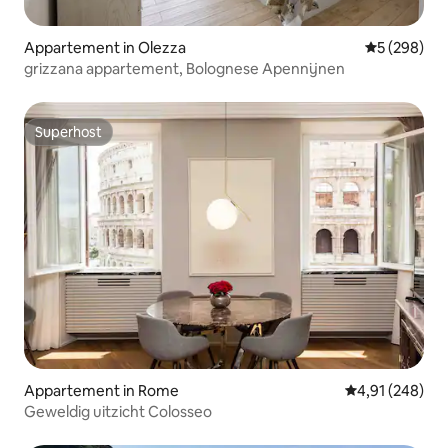
Appartement in Olezza
Gemiddelde 
5 (298)
grizzana appartement, Bolognese Apennijnen
Superhost
Superhost
Appartement in Rome
Gemiddelde beo
4,91 (248)
Geweldig uitzicht Colosseo