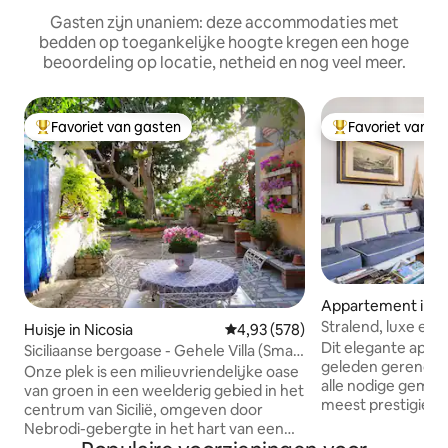
Gasten zijn unaniem: deze accommodaties met
bedden op toegankelijke hoogte kregen een hoge
beoordeling op locatie, netheid en nog veel meer.
Favoriet van gasten
Favoriet van g
Topfavoriet van gasten
Topfavoriet van 
Appartement in F
Stralend, luxe ecl
Huisje in Nicosia
Gemiddelde beoordeling van 4,9
4,93 (578)
Oltrarno
Dit elegante appar
Siciliaanse bergoase - Gehele Villa (Smart
geleden gerenove
W.
Onze plek is een milieuvriendelijke oase
alle nodige gemak
van groen in een weelderig gebied in het
meest prestigieuz
centrum van Sicilië, omgeven door
Het biedt gemakke
Nebrodi-gebergte in het hart van een
historische binnen
natuurreservaat met dromerig uitzicht