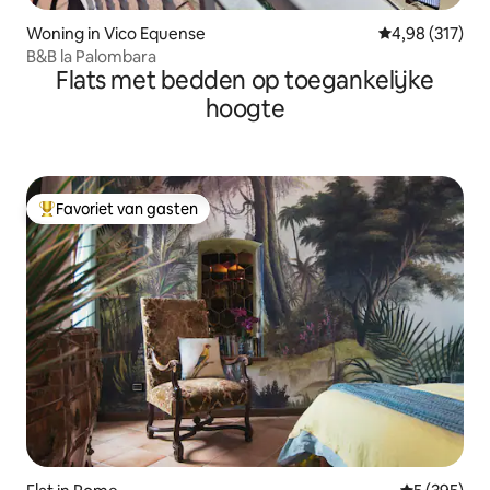
Woning in Vico Equense
Gemiddelde beo
4,98 (317)
B&B la Palombara
Flats met bedden op toegankelijke
hoogte
Favoriet van gasten
Topfavoriet van gasten