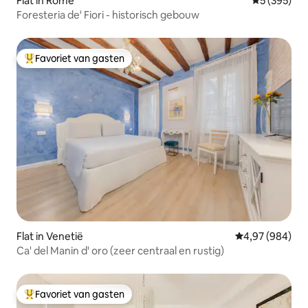
Flat in Rome
Gemiddelde 
5 (395)
Foresteria de' Fiori - historisch gebouw
Favoriet van gasten
Topfavoriet van gasten
Flat in Venetië
Gemiddelde beo
4,97 (984)
Ca' del Manin d' oro (zeer centraal en rustig)
Favoriet van gasten
Topfavoriet van gasten