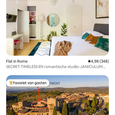
Flat in Rome
Gemiddelde beo
4,98 (348)
SECRET-TIMELESS EN romantische studio-JANICULUM
HILL
Favoriet van gasten
Topfavoriet van gasten