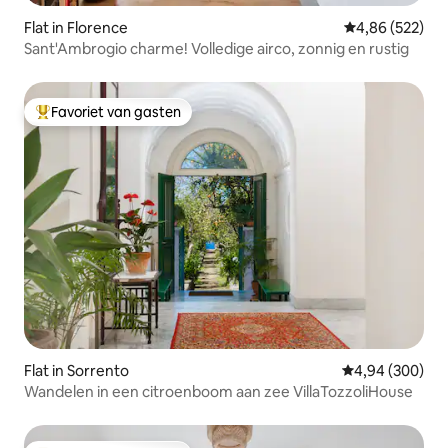
Flat in Florence
Gemiddelde beo
4,86 (522)
Sant'Ambrogio charme! Volledige airco, zonnig en rustig
Favoriet van gasten
Topfavoriet van gasten
Flat in Sorrento
Gemiddelde beo
4,94 (300)
Wandelen in een citroenboom aan zee VillaTozzoliHouse