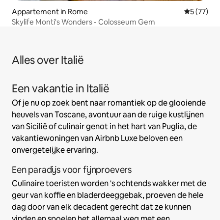
Appartement in Rome
Gemiddelde
5 (77)
Skylife Monti's Wonders - Colosseum Gem
Alles over Italië
Een vakantie in Italië
Of je nu op zoek bent naar romantiek op de glooiende
heuvels van Toscane, avontuur aan de ruige kustlijnen
van Sicilië of culinair genot in het hart van Puglia, de
vakantiewoningen van Airbnb Luxe beloven een
onvergetelijke ervaring.
Een paradijs voor fijnproevers
Culinaire toeristen worden 's ochtends wakker met de
geur van koffie en bladerdeeggebak, proeven de hele
dag door van elk decadent gerecht dat ze kunnen
vinden en spoelen het allemaal weg met een