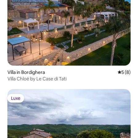
Villa in Bordighera
Gemiddeld
5 (8)
Villa Chloé by Le Case di Tati
Luxe
Luxe