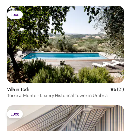
Luxe
Luxe
Villa in Todi
Gemiddeld
5 (21)
Torre al Monte - Luxury Historical Tower in Umbria
Luxe
Luxe