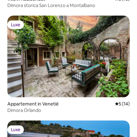
Dimora storica San Lorenzo a Montalbano
Luxe
Luxe
Appartement in Venetië
Gemiddelde
5 (14)
Dimora Orlando
Luxe
Luxe