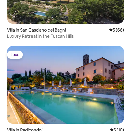
Villa in San Casciano dei Bagni
Gemiddelde
5 (66)
Luxury Retreat in the Tuscan Hills
Luxe
Luxe
Villa in Radicondoli
Gemiddelde
5 (10)