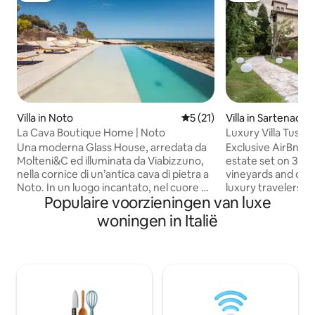
Villa in Noto
Gemiddelde beoordeling van
5 (21)
Villa in Sartenao
La Cava Boutique Home | Noto
Luxury Villa Tusca
Una moderna Glass House, arredata da
Exclusive AirBnB Listing. An exclusive
Molteni&C ed illuminata da Viabizzuno,
estate set on 30 p
nella cornice di un’antica cava di pietra a
vineyards and oliv
Noto. In un luogo incantato, nel cuore di
luxury travelers a
Populaire voorzieningen van luxe
un’antica cava dove un tempo si
serenity and style. The villa combine
estraeva la preziosa pietra per realizzare
designer Italian fu
woningen in Italië
i capolavori del barocco della ValdiNoto,
contemporary art,
sorge ora un gioiello architettonico che
antiques. Recentl
combina eleganza e modernità. Con le
private residence, 
sue ampie superfici vetrate ed un design
comfort with new
all’avanguardia, questa Glass House
linens, and kitchenware. Se
incanta i sensi ed offre un’esperienza
designed to meet 
unica nel cuore di Noto.
with options to ad