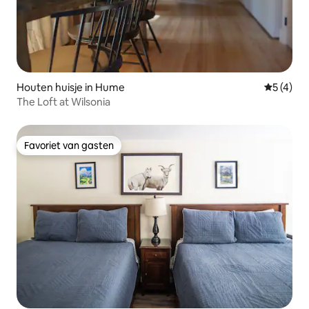
Houten huisje in Hume
Gemiddeld
5 (4)
The Loft at Wilsonia
Favoriet van gasten
Favoriet van gasten