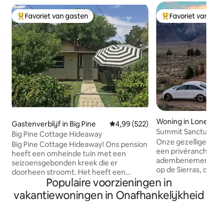
Favoriet van gasten
Favoriet van g
Topfavoriet van gasten
Topfavoriet van 
Woning in Lone Pi
Gastenverblijf in Big Pine
Gemiddelde beoordeling van 4,9
4,99 (522)
Summit Sanctuary:
Big Pine Cottage Hideaway
Onze gezellige, m
Big Pine Cottage Hideaway! Ons pension
een privéranch en
heeft een omheinde tuin met een
adembenemend, o
seizoensgebonden kreek die er
op de Sierras, de I
doorheen stroomt. Het heeft een
en Owens Lake. Fr
Populaire voorzieningen in
parkeerplaats die geschikt is voor 2
volledige afzonder
voertuigen. Het ligt op loopafstand van
vakantiewoningen in Onafhankelijkheid
te vertragen en we
het centrum. Big Pine is een klein stadje,
komen met de nat
dus ochtend- en avondwandelingen zijn
moderne buitenru