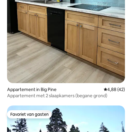
Appartement in Big Pine
Gemiddelde be
4,88 (42)
Appartement met 2 slaapkamers (begane grond)
Favoriet van gasten
Favoriet van gasten