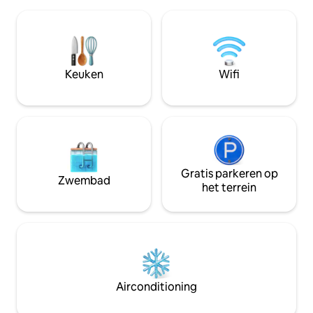
een must. De basis van de oostelijke
rust te komen ond
Sierra 's heeft veel geweldige plekken
nachtelijke hemel. Dit goed ingerich
om te verkennen. Kleine huisdieren (30
vakantiehuis ligt 
lbs) zijn toegestaan tegen een toeslag
Mobius Arch, Mov
van $ 30 en dienen bij het inchecken te
Portal en is ideaal
worden betaald. Huisdieren mogen niet
Keuken
Wifi
koppels die op zoe
alleen gelaten worden. WiFi is
schoonheid en mo
beschikbaar, maar kan soms vlekkerig
zijn.
Gratis parkeren op
Zwembad
het terrein
Airconditioning