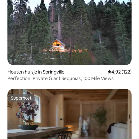
Houten huisje in Springville
Gemiddelde beo
4,92 (122)
Perfection: Private Giant Sequoias, 100 Mile Views
Superhost
Superhost