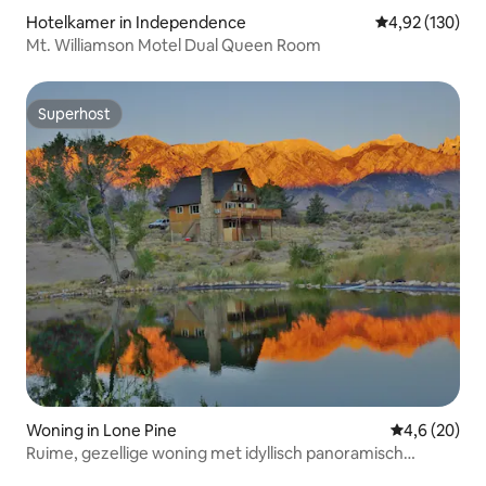
Hotelkamer in Independence
Gemiddelde beo
4,92 (130)
Mt. Williamson Motel Dual Queen Room
Superhost
Superhost
Woning in Lone Pine
Gemiddelde b
4,6 (20)
Ruime, gezellige woning met idyllisch panoramisch
uitzicht.