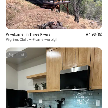
Privékamer in Three Rivers
Gemiddelde be
4,93 (15)
Pilgrims Cleft A-Frame-verblijf
Superhost
Superhost