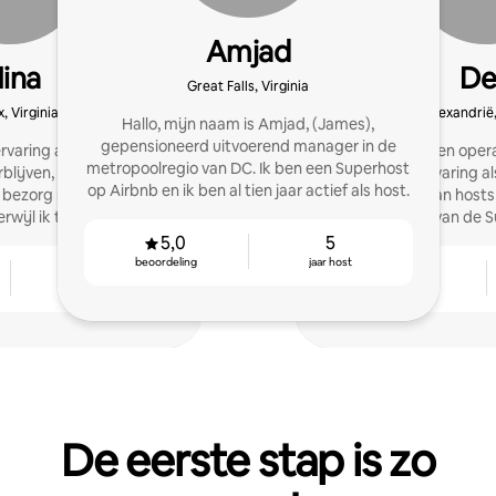
Amjad
ina
De
Great Falls, Virginia
x, Virginia
Alexandrië,
Hallo, mijn naam is Amjad, (James),
gepensioneerd uitvoerend manager in de
varing als host creëer ik
Gastvrijheids- en oper
metropoolregio van DC. Ik ben een Superhost
lijven, stimuleer ik
met drie jaar ervaring a
op Airbnb en ik ben al tien jaar actief als host.
 bezorg ik gasten 5-
het helpen van hosts
rwijl ik tegelijkertijd je
behouden van de S
irbnb maximaliseer.
5,0
5
beoordeling
jaar host
9
4,94
jaar host
beoordeling
De eerste stap is zo