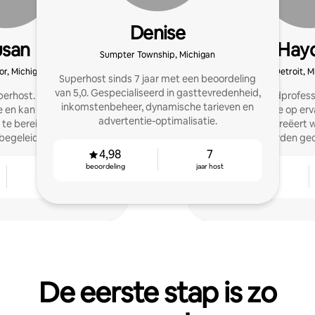
Denise
usan
Hay
Sumpter Township, Michigan
r, Michigan
Detroit, M
Superhost sinds 7 jaar met een beoordeling
van 5,0. Gespecialiseerd in gasttevredenheid,
uperhost. Ik vertrouw op
Een vastgoedprofess
inkomstenbeheer, dynamische tarieven en
e en kan anderen helpen
generatie die op er
advertentie-optimalisatie.
n te bereiken met behulp
verblijven creëert 
begeleiding.
gastvrijheid worden gec
vijfsterrenrecensies e
4,98
7
gast
beoordeling
jaar host
7
4,96
jaar host
beoordeling
De eerste stap is zo