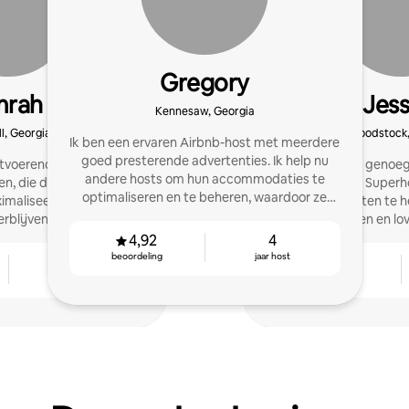
Gregory
mrah
Jess
Kennesaw, Georgia
l, Georgia
Woodstock,
Ik ben een ervaren Airbnb-host met meerdere
goed presterende advertenties. Ik help nu
tvoerende instelling en
Het is mij een geno
andere hosts om hun accommodaties te
en, die de waarde van de
afgelopen jaren Superhos
optimaliseren en te beheren, waardoor ze
maliseert door middel
leuk om klanten te h
meer inkomsten genereren.
rblijven voor gasten en
maximaliseren en lo
neel beheer.
krijg
4,92
4
beoordeling
jaar host
3
4,97
jaar host
beoordeling