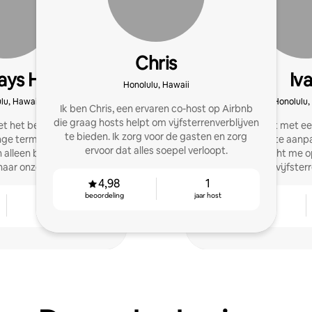
Chris
tays Hawaii
Iv
Honolulu, Hawaii
lu, Hawaii
Honolulu,
Ik ben Chris, een ervaren co-host op Airbnb
die graag hosts helpt om vijfsterrenverblijven
et het beheren van luxe
Co-host met ee
te bieden. Ik zorg voor de gasten en zorg
nge termijn verhuur op
prestatiegerichte aanpa
ervoor dat alles soepel verloopt.
alleen betaald voor
verhuur. Ik richt me 
naar onze vijfsterren-
consistente vijfster
antie!
gast
4,98
1
beoordeling
jaar host
2
4,94
jaar host
beoordeling