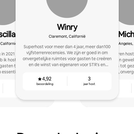
Winry
scilla
Mich
Claremont, Californië
 Californië
Los Angeles, 
Superhost voor meer dan 4 jaar, meer dan100
vijfsterrenrecensies. We zijn er goed in om
 in 2021 gekocht voor
Ik ben een ervaren hos
onvergetelijke ruimtes voor gasten te creëren
eb ik hosts geholpen om
het creëren van gewel
en de winst van eigenaren voor STR's en
gasten te verbeteren,
knusse studio’s tot ge
MTR's te verhogen.
 essentiële software te
comfortabele, onverge
greren.
4,92
3
beoordeling
jaar host
5
4,75
jaar host
beoordeling