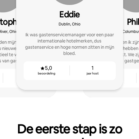
Eddie
stopher
Phi
Dublin, Ohio
River, Ohio
Columbus
Ik was gastenservicemanager voor een paar
internationale hotelmerken, dus
eden mijn eerste Airbnb
Mijn vrouw en ik zi
gastenservice en hoge normen zitten in mijn
u nieuwe hosts om hun
begonnen en hebben 
bloed.
eel te vergroten en
status bereikt. We zi
 van gasten te krijgen.
gastge
5,0
1
beoordeling
jaar host
1
5,0
jaar host
beoordeling
De eerste stap is zo