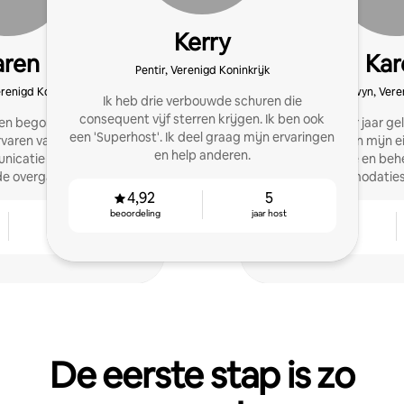
Kerry
aren
Kar
Pentir, Verenigd Koninkrijk
renigd Koninkrijk
Old Colwyn, Veren
Ik heb drie verbouwde schuren die
consequent vijf sterren krijgen. Ik ben ook
eden begonnen met co-
Ik ben een paar jaar 
een 'Superhost'. Ik deel graag mijn ervaringen
rvaren vakantiemanager.
het verhuren van mijn e
en help anderen.
unicatie met gasten,
dit nu fulltime en be
de overgang om 5-
lokale accommodaties
ven te garanderen.
4,92
5
beoordeling
jaar host
10
4,86
jaar host
beoordeling
De eerste stap is zo