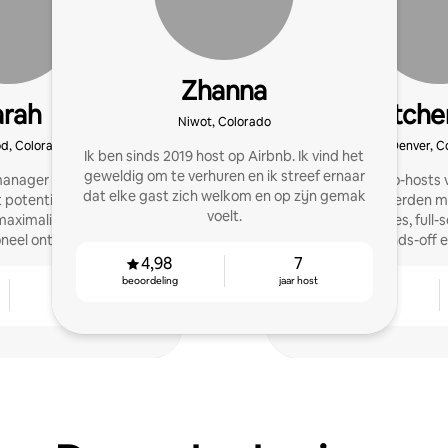
Zhanna
arah
Gretche
Niwot, Colorado
d, Colorado
Denver, C
Ik ben sinds 2019 host op Airbnb. Ik vind het
geweldig om te verhuren en ik streef ernaar
manager en investeerder
Professionele co-hosts 
dat elke gast zich welkom en op zijn gemak
t potentieel van je
organiseerden m
voelt.
aximaliseren met een
accommodaties, full-
oneel ontwerp en een
biedt je een hands-off 
end beheer.
transpar
4,98
7
beoordeling
jaar host
3
4,83
jaar host
beoordeling