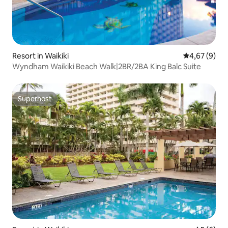
Resort in Waikiki
Gemiddelde b
4,67 (9)
Wyndham Waikiki Beach Walk|2BR/2BA King Balc Suite
Superhost
Superhost