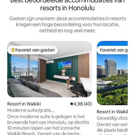
Best beoordeelde accommodaties van
resorts in Honolulu
Gasten zijn unaniem: deze accommodaties in resorts
kregen een hoge beoordeling voor hun locatie,
netheid en nog veel meer.
Favoriet van gasten
Favoriet van gas
Topfavoriet van gasten
Favoriet van gas
Resort in Waikiki
Gemiddelde beoordeling van 4,
4,98 (40)
Moderne suite/gratis
Resort in Waikiki
parkeren/uitzicht/airconditioning/kingsize
Onze moderne suite is gelegen in het
Geweldig uitzicht 
bed/keuken
bruisende hart van Honolulu, op slechts
Waikiki!
Geniet van een ru
10 minuten lopen van het iconische
die plaats biedt a
Waikiki Beach. Geniet van de beste