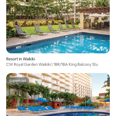
Resort in Waikiki
CW Royal Garden Waikiki | 1BR/1BA King Balcony Stu
Superhost
Superhost