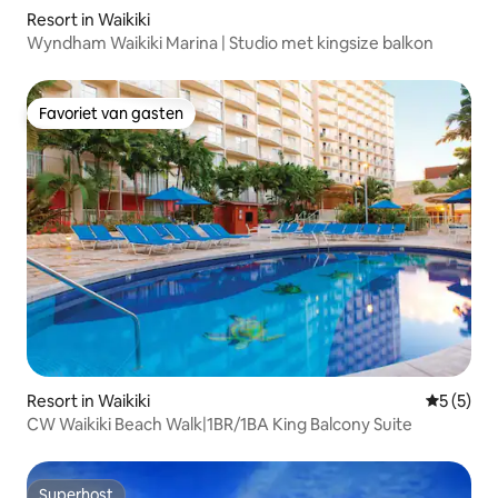
Resort in Waikiki
Wyndham Waikiki Marina | Studio met kingsize balkon
Favoriet van gasten
Favoriet van gasten
Resort in Waikiki
Gemiddeld
5 (5)
CW Waikiki Beach Walk|1BR/1BA King Balcony Suite
Superhost