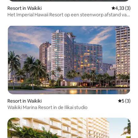
Resort in Waikiki
Gemiddelde b
4,33 (3)
Het Imperial Hawaii Resort op een steenworp afstand van
het strand!
Resort in Waikiki
Gemiddeld
5 (3)
Waikiki Marina Resort in de Ilikai studio