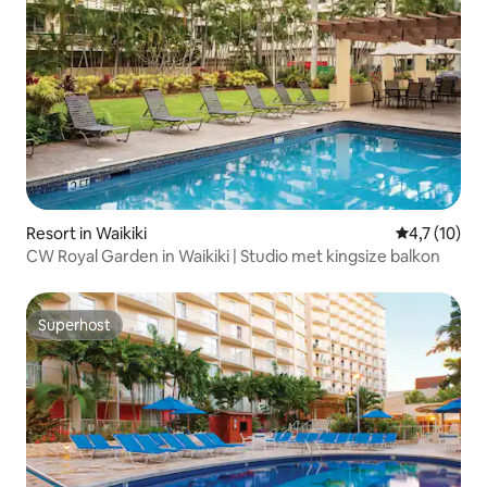
Resort in Waikiki
Gemiddelde 
4,7 (10)
CW Royal Garden in Waikiki | Studio met kingsize balkon
Superhost
Superhost