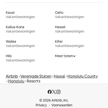
Kauai
Oahu
Vakantiewoningen
Vakantiewoningen
Kailua-Kona
Hawaii
Vakantiewoningen
Vakantiewoningen
Wailea
Kihei
Vakantiewoningen
Vakantiewoningen
Hilo
Meer tonen
Vakantiewoningen
Airbnb
Verenigde Staten
Hawaï
Honolulu County
Honolulu
Resorts
© 2026 Airbnb, Inc.
Privacy
Voorwaarden