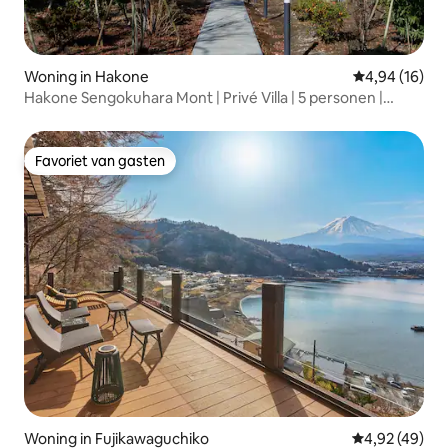
Woning in Hakone
Gemiddelde be
4,94 (16)
Hakone Sengokuhara Mont | Privé Villa | 5 personen |
Gratis parkeergelegenheid voor 2 auto's | Bushalte en
supermarkt op 5 minuten lopen
Favoriet van gasten
Favoriet van gasten
Woning in Fujikawaguchiko
Gemiddelde be
4,92 (49)