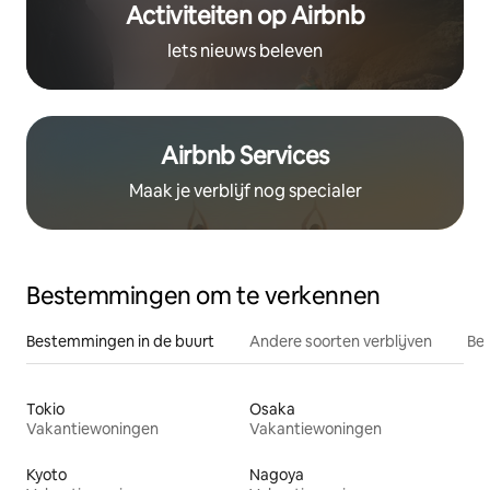
Activiteiten op Airbnb
Iets nieuws beleven
Airbnb Services
Maak je verblijf nog specialer
Bestemmingen om te verkennen
Bestemmingen in de buurt
Andere soorten verblijven
Bes
Tokio
Osaka
Vakantiewoningen
Vakantiewoningen
Kyoto
Nagoya