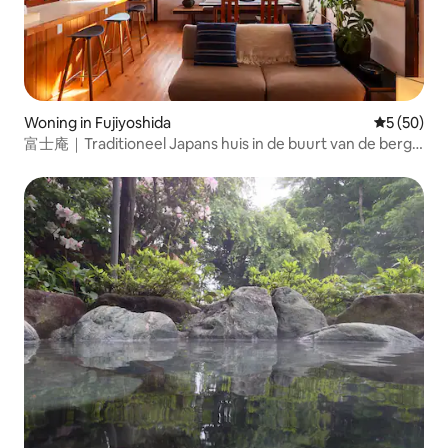
Woning in Fujiyoshida
Gemiddelde
5 (50)
富士庵｜Traditioneel Japans huis in de buurt van de berg
Fuji 101㎡