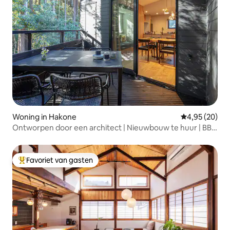
Woning in Hakone
Gemiddelde be
4,95 (20)
Ontworpen door een architect | Nieuwbouw te huur | BBQ
| Quasi-natuurlijke warmwaterbron | Gratis
parkeergelegenheid voor 2 auto's | Maximaal 6 personen |
SHIKI HAKONE
Favoriet van gasten
Topfavoriet van gasten