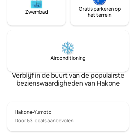
hebben wij een beveiligde parkeerplaats
voelen, zelfs als j
voor twee auto 's op het terrein. We
Gratis parkeren op
van de beste vak
Zwembad
kijken uit naar je bezoek. * Het is een
het terrein
prachtige tuinen, 
volledig huis, maar de kamerprijs
We verwelkomen j
varieert afhankelijk van het aantal
mensen. De getoonde prijs is voor 2
personen, dus vul het exacte aantal
personen in voordat je reserveert.
Airconditioning
Verblijf in de buurt van de populairste
bezienswaardigheden van Hakone
Hakone-Yumoto
Door 53 locals aanbevolen