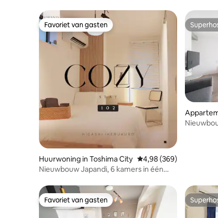
リア」に位置しています。 * 最寄り駅から
tatami + woonkamer, 2 toiletten 2
主要観光地（新宿・渋谷・東京・銀座な
badkamers
ど）へも電車1本でアクセス抜群！ * 周辺
Favoriet van gasten
Superho
Favoriet van gasten
Superho
には24時間営業のコンビニ、スーパーマ
ーケット、飲食店、ドラッグストアが多
数あり、滞在中の買い物や食事には一切
困りません。 清潔で細やかな配慮が行き
届いた当お部屋で、ご家族やご友人と心
に残る特別な東京滞在をお楽しみくださ
い。皆さまのお越しを心よりお待ちして
おります！ご質問やご不明点がございま
したら、お気軽にお問い合わせくださ
Apparteme
い。
y
Nieuwbouw
station I
droger | L
Huurwoning in Toshima City
Gemiddelde beoordeling
4,98 (369)
Nieuwbouw Japandi, 6 kamers in één
gebouw | 1 kamer voor maximaal 2
personen | 10 minuten lopen van station
Ikebukuro | 5 minuten lopen van het
Favoriet van gasten
Superho
Favoriet van gasten
Superho
busstation | Voor koppels op reis...