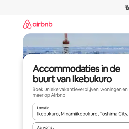
Ga
direct
naar
inhoud
Accommodaties in de
buurt van Ikebukuro
Boek unieke vakantieverblijven, woningen en
meer op Airbnb
Locatie
Wanneer er resultaten beschikbaar zijn, maak je 
Aankomst