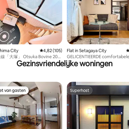
g van 4,92 op 5, 26 recensies
shima City
Gemiddelde beoordeling van 4,82 op 5, 105 r
4,82 (105)
Flat in Setagaya City
G
線「大塚」 Otsuka Bovine 203
GELICENTIEERDE comfortabel
Gezinsvriendelijke woningen
babyjongen
residentie in Shimokitazawa
iet van gasten
Superhost
iet van gasten
Superhost