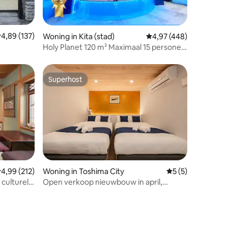
ecensies
emiddelde beoordeling van 4,89 op 5, 137 recensies
4,89 (137)
Woning in Kita (stad)
Gemiddelde beoordeling
4,97 (448)
Holy Planet 120 m² Maximaal 15 personen
Sento 1
AR-game 1 station van Ikebukuro 2
stations van Shinjuku
Superhost
Superhost
ecensies
emiddelde beoordeling van 4,99 op 5, 212 recensies
4,99 (212)
Woning in Toshima City
Gemiddelde beoor
5 (5)
 culturele
Open verkoop nieuwbouw in april,
midden | 8 minuten lopen van station
Ikebukuro | 6 minuten lopen van station
Mejiro op de Yamanote-lijn | 35 m² privé |
2 tweepersoonsbedden