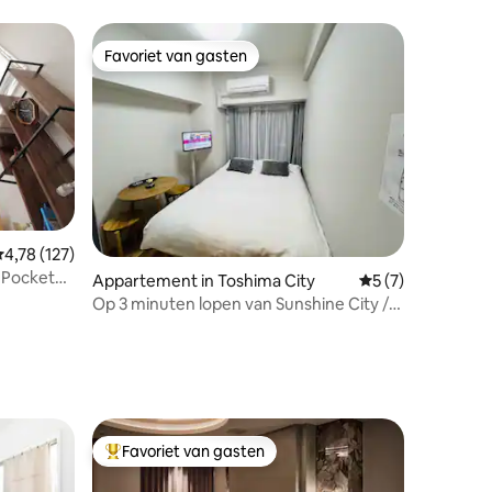
Favoriet van gasten
Favoriet van gasten
ecensies
emiddelde beoordeling van 4,78 op 5, 127 recensies
4,78 (127)
Pocket
Appartement in Toshima City
Gemiddelde beoor
5 (7)
Op 3 minuten lopen van Sunshine City /
Op 7 minuten lopen van Ikebukuro-
station / NIEUW GEOPEND!Met lift /
Zaken / Reizen
Favoriet van gasten
Topfavoriet van gasten