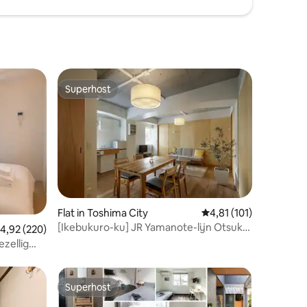
Superhost
Superhost
ecensies
Flat in Toshima City
Gemiddelde beoordelin
4,81 (101)
[Ikebukuro-ku] JR Yamanote-lijn Otsuka-
emiddelde beoordeling van 4,92 op 5, 220 recensies
4,92 (220)
station / drie slaapkamers en een
ezellig
woonkamer voor groepen / ruime Muji-
stijl
Superhost
Superhost