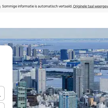
Sommige informatie is automatisch vertaald. 
Originele taal weerge
een keuze met je de pijltjestoetsen omhoog en omlaag, óf door te tikk