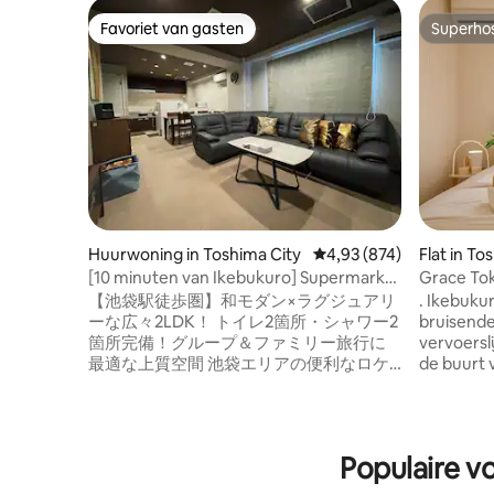
Favoriet van gasten
Superho
Favoriet van gasten
Superho
Huurwoning in Toshima City
Gemiddelde beoordeling
4,93 (874)
Flat in To
[10 minuten van Ikebukuro] Supermarkt
Grace Tokyo Ya
op 1 minuut/ Snelle wifi/3
Ikebukuro Station · D
【池袋駅徒歩圏】和モダン×ラグジュアリ
. Ikebukuro Station, een van de meest
badkamers/wasmachine en
Shinjuku Shibuya ｜ Comfortabel en snel,
ーな広々2LDK！ トイレ2箇所・シャワー2
bruisende 
droger/lift/Shibuya 12...
geschikt 
箇所完備！グループ＆ファミリー旅行に
vervoersli
最適な上質空間 池袋エリアの便利なロケ
de buurt 
ーションに位置する、日本の伝統美と現
Ikebukuro 
代的な機能性が融合したプレミアムなプ
10 minute
ライベートステイへようこそ！ 洗練され
metro Yur
た和モダンのインテリアで統一された室
Station, 
Populaire v
内は、まるで隠れ家ホテルのような落ち
Yamanote-
着きと清潔感に満ちています。ご家族で
9 min, Shi