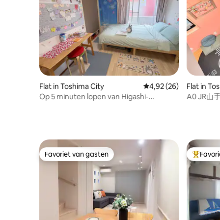
グエリアには、ゆったりと座れる大きな
ウッドテーブルを配置。テイクアウトし
たお料理を広げたり、みんなで料理を作
って食事を楽しんだりと、団らんの時間
を思う存分楽しめます。 ・充実のキッチ
ン設備：IHクッキングヒーター、大型冷
蔵庫、電子レンジ、電気ポット、調理器
具（フライパン・鍋など）、食器類・カ
トラリー、基本調味料をご用意。地元の
Flat in Toshima City
Gemiddelde beoordelin
4,92 (26)
Flat in To
スーパーで食材を買って自炊することも
Op 5 minuten lopen van Higashi-
A0 JR山手
可能です。 5. 荷物が多くても安心！エレ
Ikebukuro je tweede thuis
@ 熊羆來夢 
ベーター直結＆充実の長期滞在設備 ・エ
レベーター直結：お部屋の目の前までエ
レベーターでアクセス可能。スーツケー
スや重い荷物をお持ちのお子様連れ・ご
年配の方でも階段を使わずラクラク移動
Favoriet van gasten
Favor
できます。 ・室内洗濯乾燥機完備：お部
Favoriet van gasten
Topfavor
屋の中に洗濯乾燥機を設置しているた
め、数日間の滞在や長期ロケーションで
も衣類の洗濯に困りません。 📐 お部屋の
間取り・構成（2階フロア） ・タイプ：
2LDK（広々としたワンフロア占有スタイ
ル） ・ダイニング・キッチンエリア：大