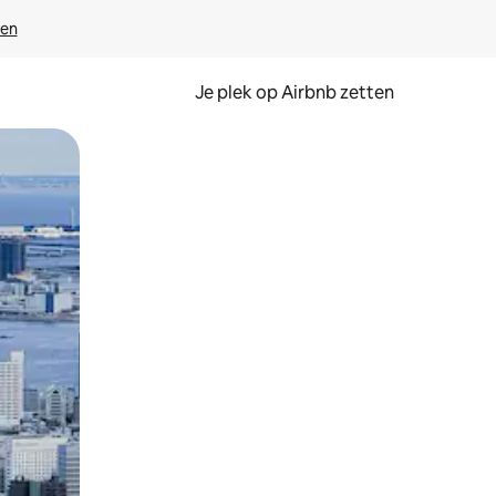
ven
Je plek op Airbnb zetten
en of swipen.