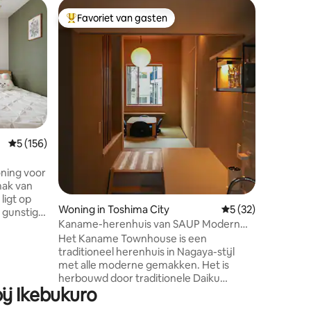
Villa in T
Favoriet van gasten
Favorie
Topfavoriet van gasten
Favorie
Beautiful
Tokyo
Prachtige
Ikebukur
commerci
Verschil
toeristi
Ikebukur
bereikbaar. Het dichtstbijzijnd
bij de vil
Gemiddelde beoordeling van 5 op 5, 156 recensies
5 (156)
minuten 
ecensies
Ikebukuro is
ijs ·
ning voor
bevindt z
 je
mak van
24-uurs 
m een
 ligt op
Variabele
Woning in Toshima City
Gemiddelde beoord
5 (32)
 gunstige
toegankel
Kaname-herenhuis van SAUP Modern
kte. Het
Japanese Machiya
Het Kaname Townhouse is een
bedrijven.
traditioneel herenhuis in Nagaya-stijl
ieuw
met alle moderne gemakken. Het is
herbouwd door traditionele Daiku
an het
ij Ikebukuro
ambachtslieden en heeft alle moderne
 hele fijne
gemakken verpakt in een authentiek
t met