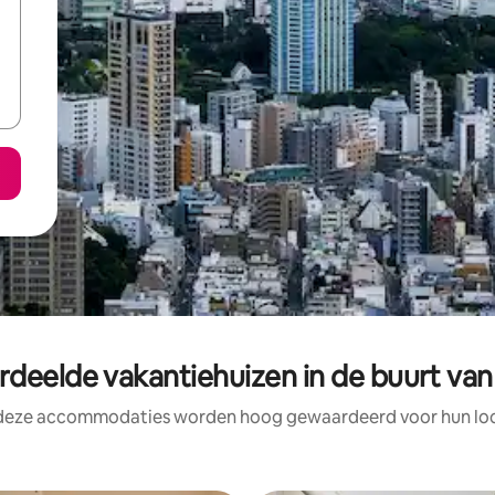
rdeelde vakantiehuizen in de buurt van
 deze accommodaties worden hoog gewaardeerd voor hun loca