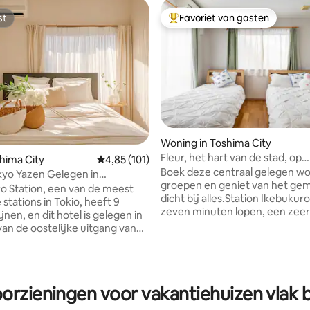
st
Favoriet van gasten
st
Topfavoriet van gasten
Woning in Toshima City
Fleur, het hart van de stad, op
 van 4,93 op 5, 874 recensies
shima City
Gemiddelde beoordeling van 4,85 op 5, 101 r
4,85 (101)
loopafstand van het winkelparad
Boek deze centraal gelegen wo
zen Gelegen in
Volledig uitgerust, check-in met
groepen en geniet van het ge
irecte toegang tot
bagage, zorgvuldig gemaakt o
dicht bij alles.Station Ikebukuro
stations in Tokio, heeft 9
warm huis op reis te creëren
zeven minuten lopen, een zeer
voor reizen en zakenreizen
jnen, en dit hotel is gelegen in
locatie. Stilte midden in de dru
van de oostelijke uitgang van
huis is gebouwd door Japanse 
Station, waardoor het rustig is.
Onlangs gerenoveerd. Gloedn
n lopen van station Ikebukuro,
beddengoed en dagelijkse
akucho Line Higashi Ikebukuro
benodigdheden. Het comfort v
10 minuten lopen. Neem de
oorzieningen voor vakantiehuizen vlak b
leven is vol comfort. Ik heb een
lijn tram naar Shinjuku station
vakantie in Tokio doorgebrach
buya station 15 min.Naar Narita