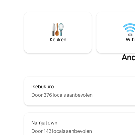
の旅行やご友人同士のグループ旅行、女
Airport 1
子会、長期のビジネス・リモートワーク
Airport 1 
滞在まで、幅広い用途で快適にお過ごし
gastenkam
いただけます。 🌟 このお部屋のおすすめ
gezellig en
ポイント 1. 日本の伝統美を感じるスタイ
Luchthave
リッシュな「和モダン」デザイン お部屋
inbegrepen, in
全体が温かみのある木目とシックなトー
slaapkamer
Keuken
Wifi
ンで統一され、日本の伝統的な和柄ファ
intellige
ブリックや和のディスプレイ（刀のオブ
met droog
And
ジェなど）がアクセントとなっていま
comfortab
す。海外からのゲストはもちろん、国内
servies.U
旅行の方にも非日常の寛ぎとワクワク感
koelkast,
をご提供します。写真映えも抜群です！
gemaakt.
2. 大人数の滞在でもストレスゼロ！「圧
luchtzuiv
倒的に充実した水回り設備」 大人数での
opgezet v
Ikebukuro
お泊まりで一番気になるのが「朝晩の洗
desinfect
Door 376 locals aanbevolen
面・お手洗い・お風呂の混雑」です。当
opmerkelijk 
お部屋では、その悩みを完全に解消する
slaapkame
豪華な水回り設計を採用しています。 ・
kamer he
独立トイレ：なんと「2箇所」完備！（朝
wasmachine. 3, met draadlo
の忙しい時間帯も順番待ちの心配があり
gastenka
Namjatown
ません） ・お風呂設備：「ゆったりバス
moderne i
ルーム（お風呂）」＋「独立シャワール
4, Het lev
Door 142 locals aanbevolen