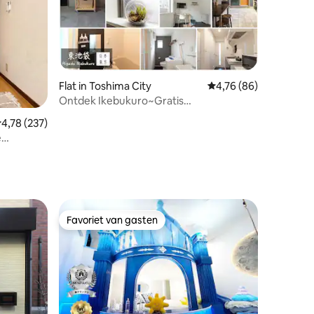
Flat in Toshima City
Gemiddelde beoordelin
4,76 (86)
Ontdek Ikebukuro~Gratis
WIFI/tweepersoonskamer!
ecensies
emiddelde beoordeling van 4,78 op 5, 237 recensies
4,78 (237)
e
Favoriet van gasten
Favoriet van gasten