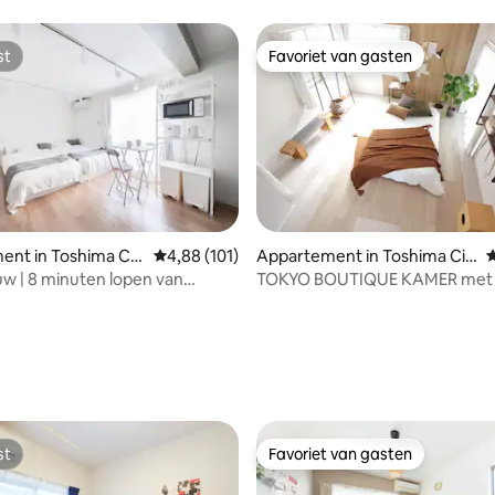
st
Favoriet van gasten
st
Favoriet van gasten
nt in Toshima Cit
Gemiddelde beoordeling van 4,88 op 5, 101 r
4,88 (101)
Appartement in Toshima Cit
G
y
 | 8 minuten lopen van
TOKYO BOUTIQUE KAMER met 
kebukuro | Met wasmachine en
wifi:
angdurig verblijf is toegestaan
 van 4,98 op 5, 369 recensies
st
Favoriet van gasten
st
Favoriet van gasten