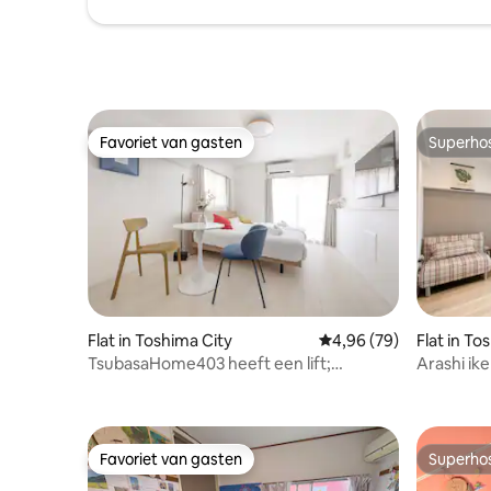
ーム」の計2箇所！ 大人数でも同時に身支
verplaatsen, van: S
度やお風呂を済ませることができるた
minuten l
め、旅の貴重な時間を無駄にすることな
Recreatief
くスムーズに行動していただけます。 3.
Ikebukuro
完全プライベートを確保できる「2つの独
Supermar
立した寝室」 廊下を挟んで完全に分かれ
dag geope
た2つの寝室（Room 1 / Room 2）をご用
100 yuan wi
Favoriet van gasten
Superho
意。2世帯でのご家族旅行や、男女グルー
omgeving
Favoriet van gasten
Superho
プ、プライバシーを大切にしたいメンバ
districten
ー同士でも、お互いのプライベート空間
aquarium,
をしっかり確保できます。 ・各寝室には
zijn allemaal 
専用の作業用デスク＆チェアを設置。高
hier is id
速Wi-Fiも完備しているため、旅先でのリ
comfort, 
モートワークやワーケーション、動画視
聴も快適に行えます。 ・ソファベッドに
ついて：4名様までの予約の場合には、ソ
ファベッドはご用意しておりません。(ソ
Flat in Toshima City
Gemiddelde beoordelin
4,96 (79)
Flat in To
ファのままです。) ソファベッドを希望さ
TsubasaHome403 heeft een lift;
Arashi ik
れる際は、2,000円でご用意が可能ですの
Yamanote-lijn rechtstreeks naar
m², max 5
で、2日前までにホストまでご連絡くださ
Tokio/Ikebukuro/Shinjuku/Ueno/Shibuya/Rokugien
い。(チェックイン当日や、滞在中のご連
kersenbloesem en herfstkleuren en
絡の場合は、4,000円頂戴します。) 4. 旅
warmwaterbronnen
Favoriet van gasten
Superho
の思い出を語り合う「広々ダイニング＆
Favoriet van gasten
Superho
フルキッチン」 みんなで集まるダイニン