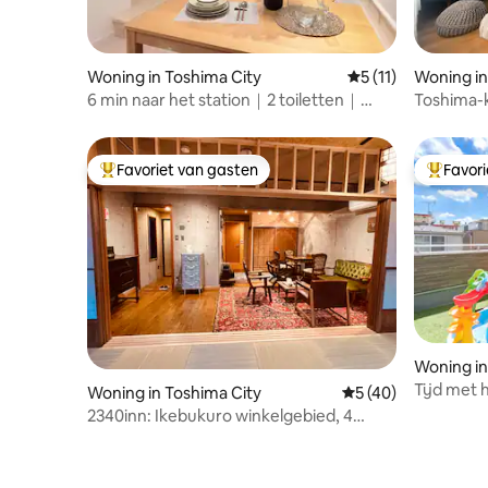
型ダイニングテーブル＆チェア、フルキ
ッチン、大型冷蔵庫 ・Room 1（寝室1）：
ダブルベッド×1、デスク＆チェア、クロ
ーゼットスペース、 ・Room 2（寝室
Woning in Toshima City
Gemiddelde beoorde
5 (11)
Woning in
2）：ダブルベッド×1、くつろぎソファ、
6 min naar het station｜2 toiletten｜
Toshima-k
デスク＆チェア、収納スペース ・水回
Maximaal 8 gasten｜Dicht bij Ikebukuro
tellend J
り・その他： ・バスルーム（浴槽・シャ
maximaal
ワー付き）×1 ・独立シャワールーム ×2・
独立トイレ（温水洗浄便座付き）×2 ・独
Favoriet van gasten
Favor
Topfavoriet van gasten
Topfavor
立洗面台 ・洗濯機スペース 🛋️ アメニティ
＆室内設備 【電化製品】 ・全室エアコン
完備（冷暖房） ・高速Wi-Fi ・テレビ ・大
型冷蔵庫 / IHクッキングヒーター / 電子レ
ンジ / 電気ポット ・ 洗濯乾燥機 / ヘアド
ライヤー / 掃除機 【キッチン用品】 ・
鍋・フライパン・まな板・包丁 ・お皿・
グラス・マグカップ・カトラリー類 ・食
器用洗剤・スポンジ・基本調味料 【バ
Woning in 
ス・リネン類】 ・お一人様につきバスタ
Tijd met 
Woning in Toshima City
Gemiddelde beoorde
5 (40)
オル×1、フェイスタオル×2 ・シャンプ
dakterras
ー・コンディショナー・ボディーソープ
2340inn: Ikebukuro winkelgebied, 4
Ikebukuro
・ハンドソープ・トイレットペーパー 📍
minuten van de metro, zichtbaar vanaf
bedden | 
アクセス＆周辺環境 ショッピング、グル
het dakterras van de berg Fuji, prachtig
メ、観光の拠点として大人気の「池袋エ
ontwerp 55 vierkante meter, Japanse