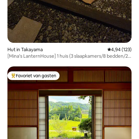
Hut in Takayama
Gemiddelde beo
4,94 (123)
[Mina's LanternHouse] 1 huis (3 slaapkamers/8 bedden/2
parkeerplaatsen)
Favoriet van gasten
Topfavoriet van gasten