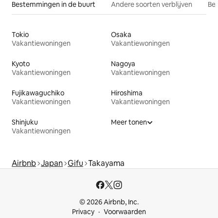
Bestemmingen in de buurt
Andere soorten verblijven
Bes
Tokio
Osaka
Vakantiewoningen
Vakantiewoningen
Kyoto
Nagoya
Vakantiewoningen
Vakantiewoningen
Fujikawaguchiko
Hiroshima
Vakantiewoningen
Vakantiewoningen
Shinjuku
Meer tonen
Vakantiewoningen
Airbnb
Japan
Gifu
Takayama
© 2026 Airbnb, Inc.
Privacy
Voorwaarden