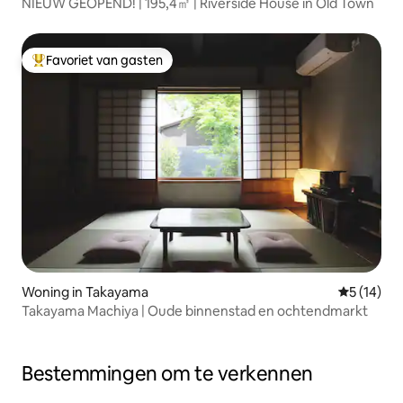
NIEUW GEOPEND! | 195,4㎡ | Riverside House in Old Town
Favoriet van gasten
Topfavoriet van gasten
Woning in Takayama
Gemiddelde
5 (14)
Takayama Machiya | Oude binnenstad en ochtendmarkt
Bestemmingen om te verkennen