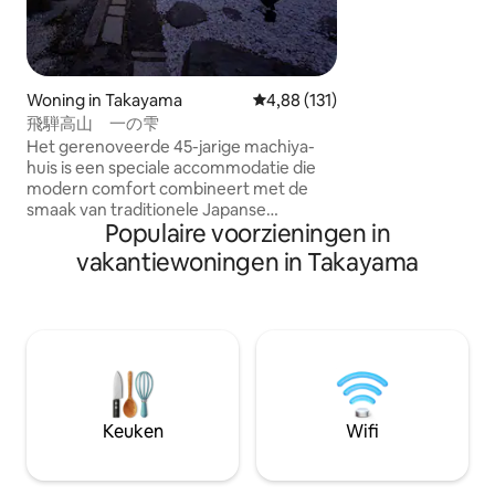
van Komyoishi Ons
van de barrelsaun
de kern van je reismoehei
en toch een rust
Morning Market - 
Woning in Takayama
Gemiddelde beoordeling van 4,8
4,88 (131)
Koshibu Folk Art 
飛騨高山 一の雫
minuten lopen naa
Het gerenoveerde 45-jarige machiya-
minuten lopen na
huis is een speciale accommodatie die
restaurants Ontspan je geest in een luxe
modern comfort combineert met de
ruimte omringd door
smaak van traditionele Japanse
geniet van de cha
Populaire voorzieningen in
huizen.De open trapruimte en het
bezienswaardighe
uitzicht vanuit het trapraam creëren
vakantiewoningen in Takayama
Voorzieningen voor
een luxe moment dat hier alleen maar
ruime ruimte, capa
kan worden genoten. De woonkamer is
personen Privacy i
uitgerust met een enkele plank, meer
slaapkamers Er is 
dan 100 jaar oud, en is ontworpen om te
wasruimte op de 
worden geïntegreerd met de keuken,
verdieping, en het
zodat je kunt ontspannen met je familie
meerdere mensen 
en vrienden.De kamer is een specificatie
Vier semi-dubbel
waar je de smaak van een comfortabel
Keuken
Wifi
door Simmons voo
Japans huis kunt voelen terwijl je
nachtrust ■ - volledig uitgerust Eén
profiteert van de traditionele houten
gratis parkeerplaa
structuur. In de theesalon kun je