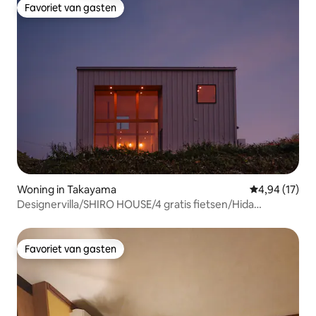
Favoriet van gasten
Favoriet van gasten
Woning in Takayama
Gemiddelde be
4,94 (17)
Designervilla/SHIRO HOUSE/4 gratis fietsen/Hida
Takayama/Okuhida/Kamikochi/Hiratayu
Favoriet van gasten
Favoriet van gasten