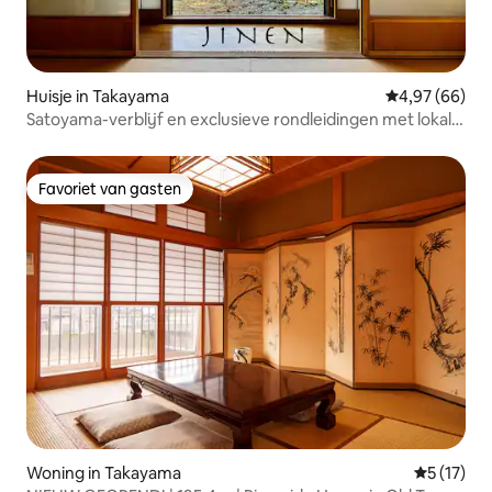
Huisje in Takayama
Gemiddelde be
4,97 (66)
Satoyama-verblijf en exclusieve rondleidingen met lokale
gidsen
Favoriet van gasten
Favoriet van gasten
Woning in Takayama
Gemiddeld
5 (17)