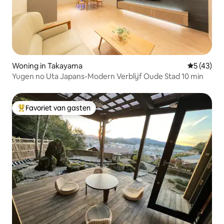
Woning in Takayama
Gemiddelde
5 (43)
Yugen no Uta Japans-Modern Verblijf Oude Stad 10 min
Favoriet van gasten
Topfavoriet van gasten