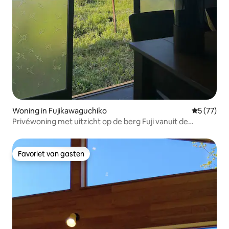
Woning in Fujikawaguchiko
Gemiddelde
5 (77)
Privéwoning met uitzicht op de berg Fuji vanuit de
eetkamer en de Japanse kamer
Favoriet van gasten
Favoriet van gasten