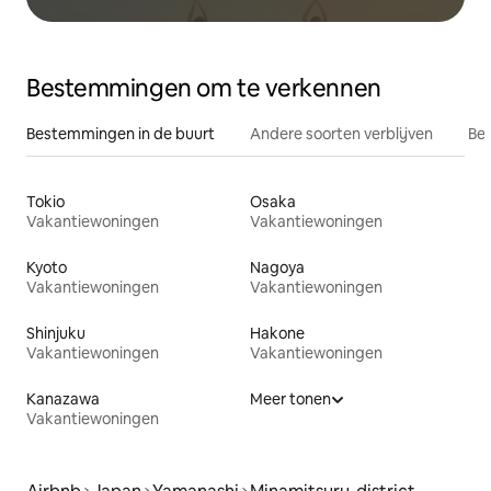
Bestemmingen om te verkennen
Bestemmingen in de buurt
Andere soorten verblijven
Bes
Tokio
Osaka
Vakantiewoningen
Vakantiewoningen
Kyoto
Nagoya
Vakantiewoningen
Vakantiewoningen
Shinjuku
Hakone
Vakantiewoningen
Vakantiewoningen
Kanazawa
Meer tonen
Vakantiewoningen