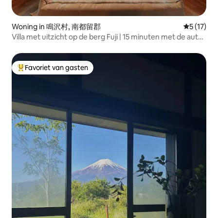
Woning in 鳴沢村, 南都留郡
Gemiddeld
5 (17)
Villa met uitzicht op de berg Fuji | 15 minuten met de auto
van station Kawaguchiko | Maximaal 8 personen | 10
bedden | Sky Forest Zen Fuji
Favoriet van gasten
Topfavoriet van gasten