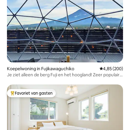
Koepelwoning in Fujikawaguchiko
Gemiddelde beo
4,85 (200)
Je ziet alleen de berg Fuji en het hoogland! Zeer populaire
koepeltent [Imperial Panorama DOME]
Favoriet van gasten
Topfavoriet van gasten