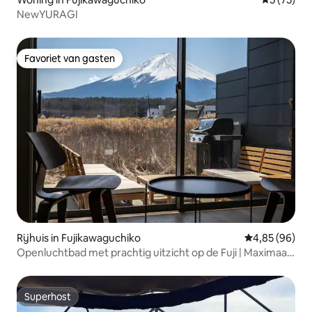
NewYURAGI
Favoriet van gasten
Favoriet van gasten
Rijhuis in Fujikawaguchiko
Gemiddelde be
4,85 (96)
Openluchtbad met prachtig uitzicht op de Fuji | Maximaal
10 personen | Terraswoning met barbecue en overdekt
balkon
Superhost
Superhost