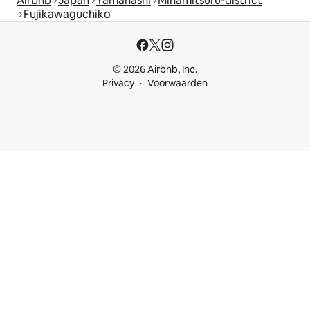
Airbnb
Japan
Yamanashi
Minamitsuru-district
Fujikawaguchiko
© 2026 Airbnb, Inc.
Privacy
Voorwaarden