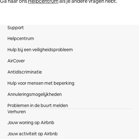
Ga naar ons
Helpcentrum
als je andere vragen hebt.
Support
Voetregel website
Helpcentrum
Hulp bij een veiligheidsprobleem
AirCover
Antidiscriminatie
Hulp voor mensen met beperking
Annuleringsmogelijkheden
Problemen in de buurt melden
Verhuren
Jouw woning op Airbnb
Jouw activiteit op Airbnb