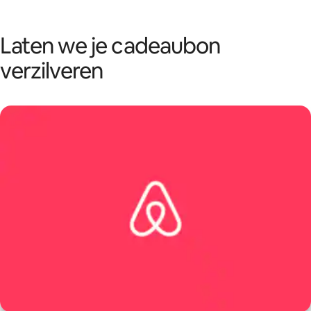
Ga
direct
naar
Laten we je cadeaubon
inhoud
verzilveren