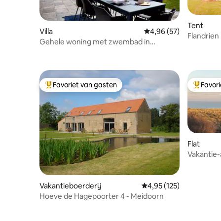
Tent
Villa
Gemiddelde beoordelin
4,96 (57)
Flandrien
Gehele woning met zwembad in
Ellezelles
Favoriet van gasten
Favor
Topfavoriet van gasten
Topfavor
Flat
Vakantie
One"
Vakantieboerderij
Gemiddelde beoordeling
4,95 (125)
Hoeve de Hagepoorter 4 - Meidoorn