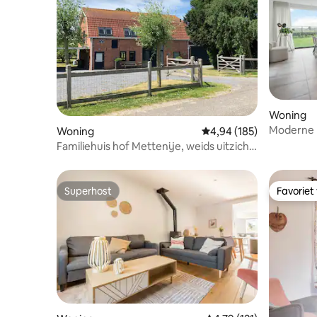
Woning
Moderne r
Woning
Gemiddelde beoordeling
4,94 (185)
nabij Gen
Familiehuis hof Mettenije, weids uitzicht
(10p).
Superhost
Favoriet
Superhost
Favoriet