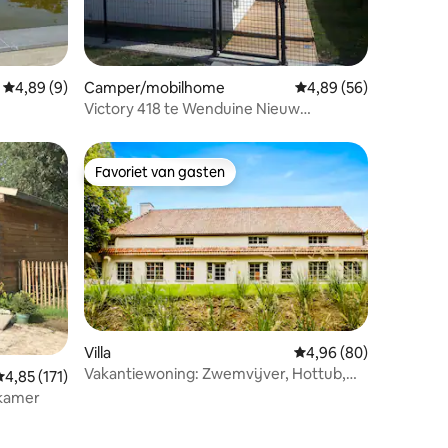
ecensies
Gemiddelde beoordeling van 4,89 op 5, 9 recensies
4,89 (9)
Camper/mobilhome
Gemiddelde beoordelin
4,89 (56)
Victory 418 te Wenduine Nieuw
Vennepark
Favoriet van gasten
Favoriet van gasten
ecensies
Villa
Gemiddelde beoordelin
4,96 (80)
Vakantiewoning: Zwemvijver, Hottub,
Gemiddelde beoordeling van 4,85 op 5, 171 recensies
4,85 (171)
Sauna
pkamer