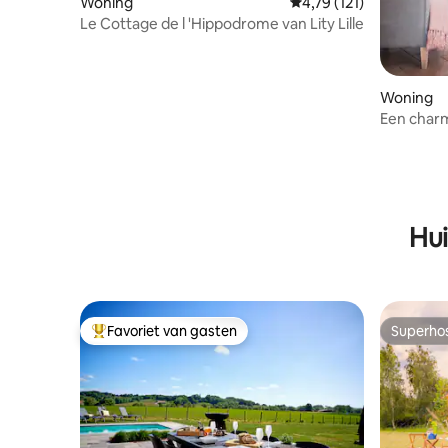
Woning
Gemiddelde beoordeling
4,79 (121)
Le Cottage de l 'Hippodrome van Lity Lille
Woning
Een charm
groen
Hui
Favoriet van gasten
Superho
Topfavoriet van gasten
Superho