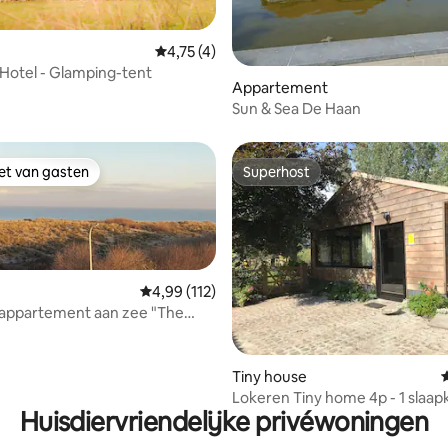
Gemiddelde beoordeling van 4,75 op 5, 4 r
4,75 (4)
g van 4,96 op 5, 57 recensies
 Hotel - Glamping-tent
Appartement
Sun & Sea De Haan
iet van gasten
Superhost
iet van gasten
Superhost
Gemiddelde beoordeling van 4,99 op 5, 112 r
4,99 (112)
-appartement aan zee "The
 van 4,95 op 5, 125 recensies
Tiny house
Lokeren Tiny home 4p - 1 slaa
Huisdiervriendelijke privéwoningen