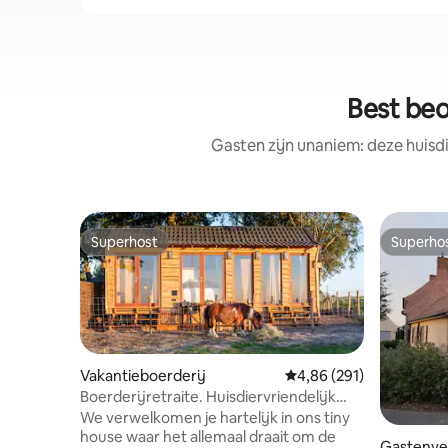
Best beo
Gasten zijn unaniem: deze huisd
Superhost
Superho
Superhost
Superho
Vakantieboerderij
Gemiddelde beoordeling
4,86 (291)
Boerderijretraite. Huisdiervriendelijk
Tiny house met ligbad
We verwelkomen je hartelijk in ons tiny
house waar het allemaal draait om de
Gastenver