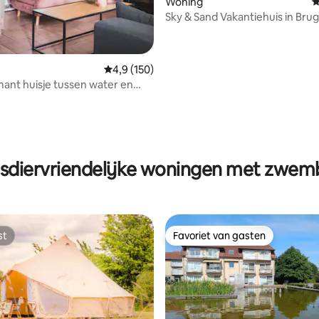
 van 4,79 op 5, 121 recensies
Woning
G
Sky & Sand Vakantiehuis in Bru
Gemiddelde beoordeling van 4,9 op 5, 150 r
4,9 (150)
ant huisje tussen water en
sdiervriendelijke woningen met zwe
st
Favoriet van gasten
st
Favoriet van gasten