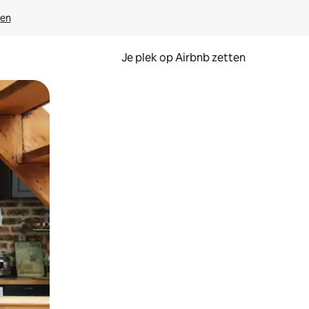
ven
Je plek op Airbnb zetten
en of swipen.