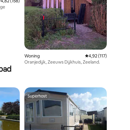
emiddelde beoordeling van 4,82 op 5, 158 recensies
4,82 (158)
gge
ecensies
Woning
Gemiddelde beoordelin
4,92 (117)
Oranjedijk, Zeeuws Dijkhuis, Zeeland.
mbad
Superhost
Superhost