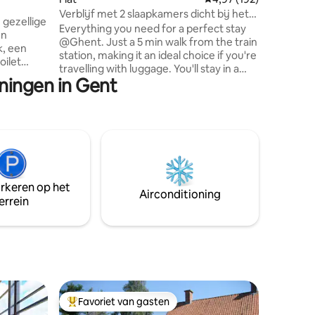
open haar
Verblijf met 2 slaapkamers dicht bij het
n gezellige
comfortabeler
station (langetermijn)
Everything you need for a perfect stay
en
uit te verwelkome
@Ghent. Just a 5 min walk from the train
k, een
Arthur
station, making it an ideal choice if you're
oilet
travelling with luggage. You'll stay in a
et
oningen in Gent
quiet neighbourhood while enjoying
e
excellent connections to Bruges,
udenaarde
Antwerp, Bxl,... From your stay, you can
dorp in de
easily walk to Ghent's historic city centre
ehuis is
or take the tram. The 2nd tram stop is
 een
already at the edge of the old town, near
de, een
the Bijloke site, home to a former
aars en
monastery, the Museum and Stamcafé
verwarm
arkeren op het
for breakfast and coffee.
Airconditioning
errein
Favoriet van gasten
Topfavoriet van gasten