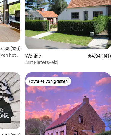
emiddelde beoordeling van 4,88 op 5, 120 recensies
4,88 (120)
ecensies
 van het
Woning
Gemiddelde beoordelin
4,94 (141)
Sint Pietersveld
Favoriet van gasten
Favoriet van gasten