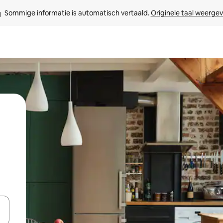
Sommige informatie is automatisch vertaald. 
Originele taal weerge
een keuze met je de pijltjestoetsen omhoog en omlaag, óf door te tikk