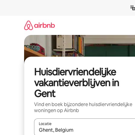
Ga
direct
naar
inhoud
Huisdiervriendelijke
vakantieverblijven in
Gent
Vind en boek bijzondere huisdiervriendelijke
woningen op Airbnb
Locatie
Wanneer er resultaten beschikbaar zijn, maak je 