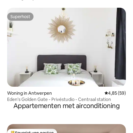
Superhost
Superhost
Woning in Antwerpen
Gemiddelde be
4,85 (59)
Eden's Golden Gate - Privéstudio - Centraal station
Appartementen met airconditioning