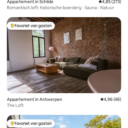
Appartement in Schilde
Gemiddelde beo
4,85 (273)
Romantisch loft: historische boerderij - Sauna - Natuur
Favoriet van gasten
Topfavoriet van gasten
Appartement in Antwerpen
Gemiddelde be
4,96 (48)
The Loft
Favoriet van gasten
Topfavoriet van gasten