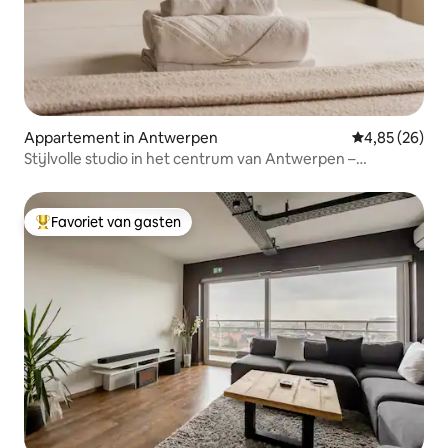
Appartement in Antwerpen
Gemiddelde be
4,85 (26)
Stijlvolle studio in het centrum van Antwerpen –
gerenoveerd
Favoriet van gasten
Topfavoriet van gasten