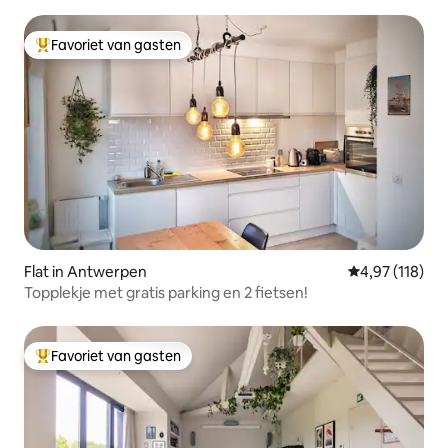
Favoriet van gasten
Topfavoriet van gasten
Flat in Antwerpen
Gemiddelde beo
4,97 (118)
Topplekje met gratis parking en 2 fietsen!
Favoriet van gasten
Topfavoriet van gasten