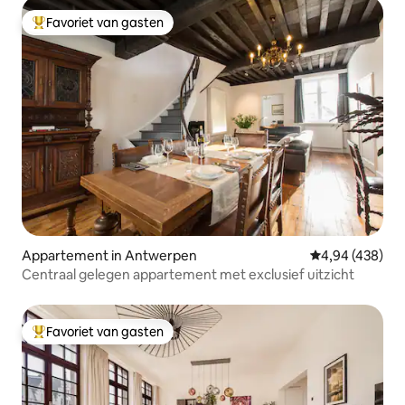
Favoriet van gasten
Topfavoriet van gasten
Appartement in Antwerpen
Gemiddelde beo
4,94 (438)
Centraal gelegen appartement met exclusief uitzicht
Favoriet van gasten
Topfavoriet van gasten