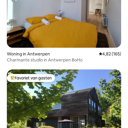
Woning in Antwerpen
Gemiddelde beo
4,82 (165)
Charmante studio in Antwerpen BoHo
Favoriet van gasten
Topfavoriet van gasten