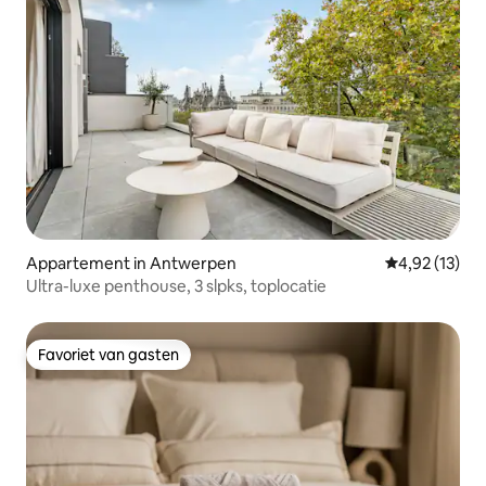
Appartement in Antwerpen
Gemiddelde be
4,92 (13)
Ultra-luxe penthouse, 3 slpks, toplocatie
Favoriet van gasten
Favoriet van gasten