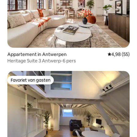
Appartement in Antwerpen
Gemiddelde be
4,98 (55)
Heritage Suite 3 Antwerp-6 pers
Favoriet van gasten
Favoriet van gasten