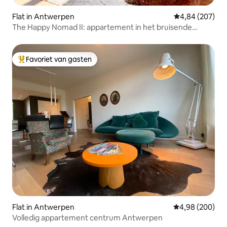
Flat in Antwerpen
Gemiddelde beo
4,84 (207)
The Happy Nomad II: appartement in het bruisende
stadscentrum
Favoriet van gasten
Topfavoriet van gasten
Flat in Antwerpen
Gemiddelde beo
4,98 (200)
Volledig appartement centrum Antwerpen