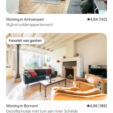
Woning in Antwerpen
Gemiddelde beo
4,84 (142)
Stijlvol zolderappartement
Favoriet van gasten
Favoriet van gasten
Woning in Bornem
Gemiddelde beo
4,86 (188)
Gezellig huisje met tuin aan rivier Schelde