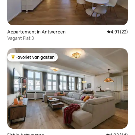
Appartement in Antwerpen
Gemiddelde be
4,91 (22)
Vagant Flat 3
Favoriet van gasten
Topfavoriet van gasten