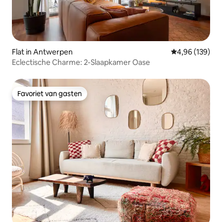
Flat in Antwerpen
Gemiddelde beo
4,96 (139)
Eclectische Charme: 2-Slaapkamer Oase
Favoriet van gasten
Favoriet van gasten