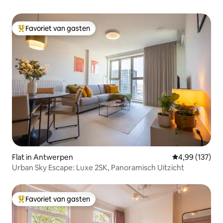
Favoriet van gasten
Topfavoriet van gasten
Flat in Antwerpen
Gemiddelde beo
4,99 (137)
Urban Sky Escape: Luxe 2SK, Panoramisch Uitzicht
Favoriet van gasten
Topfavoriet van gasten