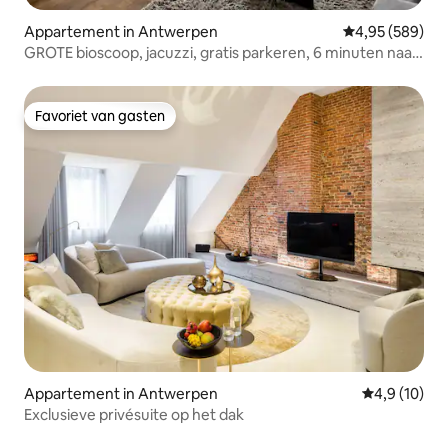
Appartement in Antwerpen
Gemiddelde beo
4,95 (589)
GROTE bioscoop, jacuzzi, gratis parkeren, 6 minuten naar
Antwerpen
Favoriet van gasten
Favoriet van gasten
Appartement in Antwerpen
Gemiddelde b
4,9 (10)
Exclusieve privésuite op het dak