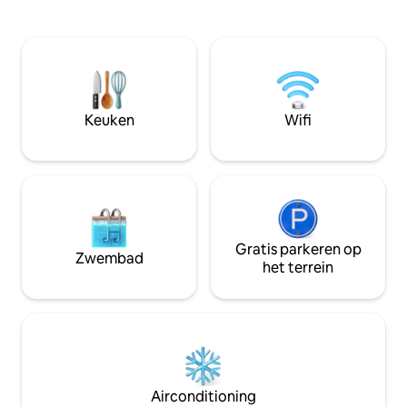
hoogwaardige materialen. U kunt
appartement is g
genieten van uw volledig uitgeruste
grond, aan de ach
keuken. Uw badkamer is met een grote
gebouw - dus weg 
inloopdouche. Het is me een genoegen
rustig. Vroege aankomst of laat vertrek?
om je gastheer te zijn in het mooie
Gratis opslag is mo
antwerpen. Ik hoop je snel te zien. Met
zoek naar lange t
vriendelijke groet Kevin.K
me een bericht.
Keuken
Wifi
Gratis parkeren op
Zwembad
het terrein
Airconditioning