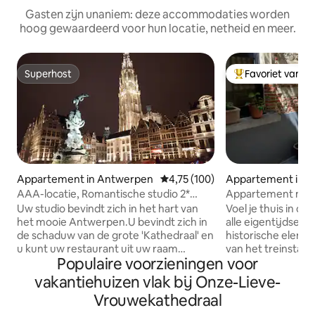
Gasten zijn unaniem: deze accommodaties worden
hoog gewaardeerd voor hun locatie, netheid en meer.
Superhost
Favoriet van g
Superhost
Topfavoriet van 
Appartement in Antwerpen
Gemiddelde beoordeling van 4,7
4,75 (100)
Appartement in 
n
AAA-locatie, Romantische studio 2*
Appartement met 
hartje Antwerpen.
het historische c
Uw studio bevindt zich in het hart van
Voel je thuis in d
het mooie Antwerpen.U bevindt zich in
alle eigentijdse 
de schaduw van de grote 'Kathedraal' en
historische eleme
u kunt uw restaurant uit uw raam
van het treinstat
Populaire voorzieningen voor
kiezen. Alle bezienswaardigheden van
Het volledig geme
Antwerpen liggen op een steenworp
appartement kijkt
vakantiehuizen vlak bij Onze-Lieve-
afstand van uw gezellige studio. Al onze
binnenplaats – pe
Vrouwekathedraal
studio 's zijn in 2018 gerenoveerd met
ontspannen na ee