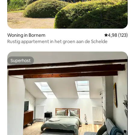
Woning in Bornem
Gemiddelde beo
4,98 (123)
Rustig appartement in het groen aan de Schelde
Superhost
Superhost