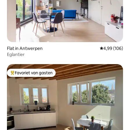
Flat in Antwerpen
Gemiddelde beo
4,99 (106)
Eglantier
Favoriet van gasten
Topfavoriet van gasten