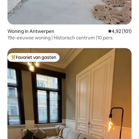
Woning in Antwerpen
Gemiddelde beo
4,92 (101)
19e-eeuwse woning | Historisch centrum |10 pers.
Favoriet van gasten
Topfavoriet van gasten