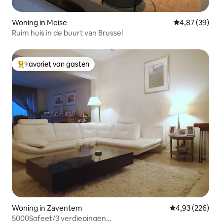
Woning in Meise
Gemiddelde be
4,87 (39)
Ruim huis in de buurt van Brussel
Favoriet van gasten
Topfavoriet van gasten
Woning in Zaventem
Gemiddelde beo
4,93 (226)
5000Sqfeet/3 verdiepingen