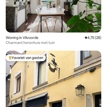
Woning in Vilvoorde
Gemiddelde be
4,75 (28)
Charmant herenhuis met tuin
Favoriet van gasten
Topfavoriet van gasten