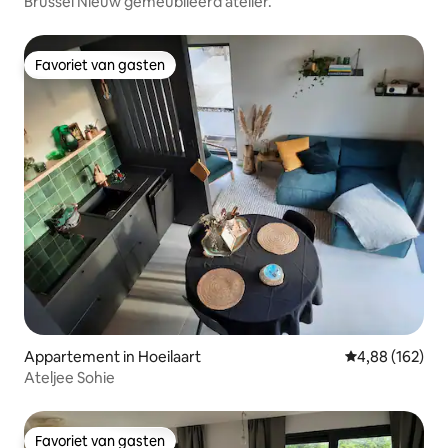
Brussel Nieuw gemeubileerd atelier.
Favoriet van gasten
Favoriet van gasten
Appartement in Hoeilaart
Gemiddelde beo
4,88 (162)
Ateljee Sohie
Favoriet van gasten