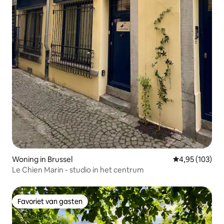
Woning in Brussel
Gemiddelde beo
4,95 (103)
Le Chien Marin - studio in het centrum
Favoriet van gasten
Favoriet van gasten