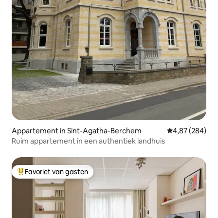
Appartement in Sint-Agatha-Berchem
Gemiddelde beo
4,87 (284)
Ruim appartement in een authentiek landhuis
Favoriet van gasten
Topfavoriet van gasten