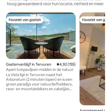
hoog gewaardeerd voor hun locatie, netheid en meer.
Favoriet van gasten
Favoriet van gas
Favoriet van gasten
Favoriet van gas
Gastenverblijf in Tervuren
Gemiddelde beoordeling van 4,9
4,92 (155)
Apart tuinpaviljoen midden in de natuur
La Vista ligt in Tervuren naast het
Arboretum (2 minuten lopen) en is een
groen paradijs voor natuurliefhebbers,
race- en mountainbikers en zakelijke
reizigers. Het heeft de toegang tot de
natuur, gecombineerd met comfort en
landelijk gevoel in de buurt van de stad
(Brussel, Leuven & Waver liggen op
Appartement in J