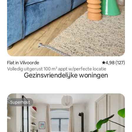
Flat in Vilvoorde
Gemiddelde beo
4,98 (127)
Volledig uitgerust 100 m² appt w/perfecte locatie
Gezinsvriendelijke woningen
Superhost
Superhost