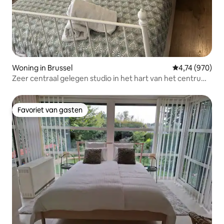
Woning in Brussel
Gemiddelde beo
4,74 (970)
Zeer centraal gelegen studio in het hart van het centrum
van Brussel
Favoriet van gasten
Favoriet van gasten