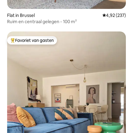
Flat in Brussel
Gemiddelde beo
4,92 (237)
Ruim en centraal gelegen - 100 m²
Favoriet van gasten
Topfavoriet van gasten