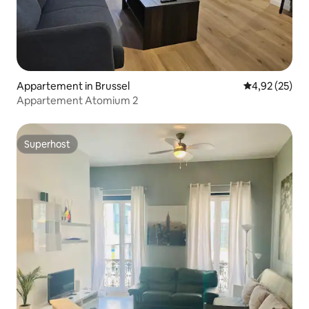
Appartement in Brussel
Gemiddelde be
4,92 (25)
Appartement Atomium 2
Superhost
Superhost