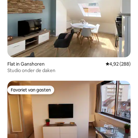
Flat in Ganshoren
Gemiddelde beo
4,92 (288)
Studio onder de daken
Favoriet van gasten
Favoriet van gasten