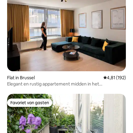
Flat in Brussel
Gemiddelde beo
4,81 (192)
Elegant en rustig appartement midden in het
stadscentrum
Favoriet van gasten
Favoriet van gasten