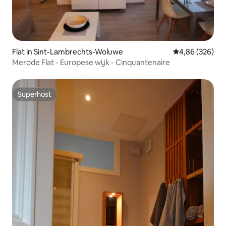
Flat in Sint-Lambrechts-Woluwe
Gemiddelde beo
4,86 (326)
Merode Flat - Europese wijk - Cinquantenaire
Superhost
Superhost