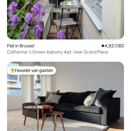
Flat in Brussel
Gemiddelde beo
4,92 (130)
Catherine 's Green-balcony Apt. near Grand Place
Favoriet van gasten
Topfavoriet van gasten