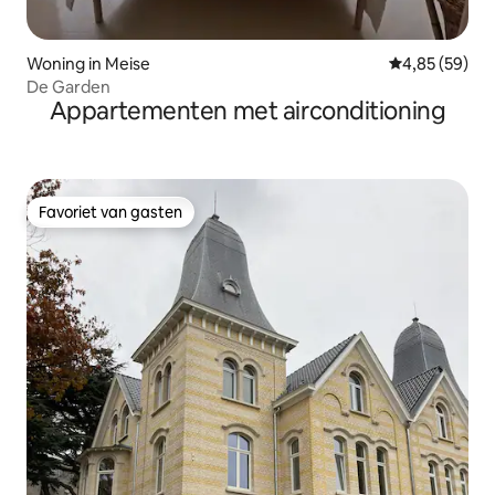
Woning in Meise
Gemiddelde be
4,85 (59)
De Garden
Appartementen met airconditioning
Favoriet van gasten
Favoriet van gasten