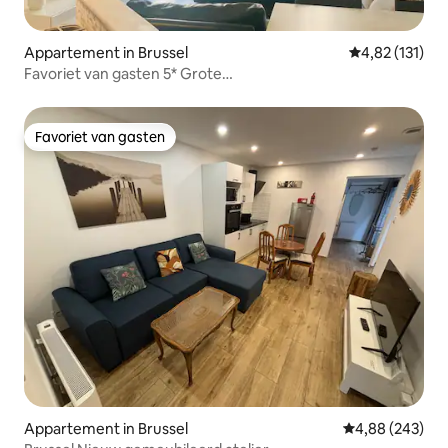
Appartement in Brussel
Gemiddelde be
4,82 (131)
Favoriet van gasten 5* Grote
Markt*BrusselStadscentrum*
Favoriet van gasten
Favoriet van gasten
Appartement in Brussel
Gemiddelde beo
4,88 (243)