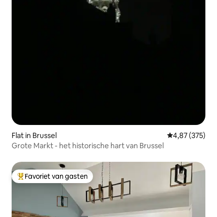
Flat in Brussel
Gemiddelde beo
4,87 (375)
Grote Markt - het historische hart van Brussel
Favoriet van gasten
Topfavoriet van gasten