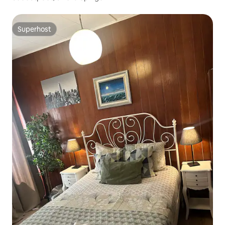
+studio/3parking/nearcity/garden
Superhost
Superhost