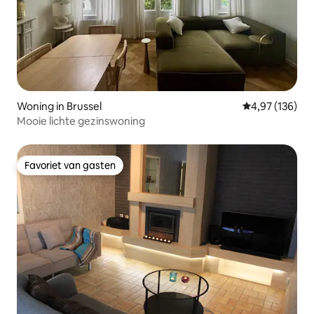
Woning in Brussel
Gemiddelde beo
4,97 (136)
Mooie lichte gezinswoning
Favoriet van gasten
Favoriet van gasten