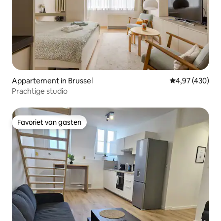
Appartement in Brussel
Gemiddelde beo
4,97 (430)
Prachtige studio
Favoriet van gasten
Favoriet van gasten