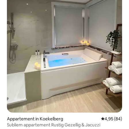
Appartement in Koekelberg
Gemiddelde be
4,95 (84)
Subliem appartement Rustig Gezellig & Jacuzzi