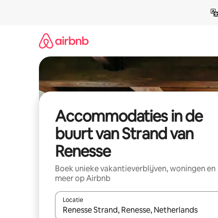
Ga
direct
naar
inhoud
Accommodaties in de
buurt van Strand van
Renesse
Boek unieke vakantieverblijven, woningen en
meer op Airbnb
Locatie
Wanneer er resultaten beschikbaar zijn, maak je 