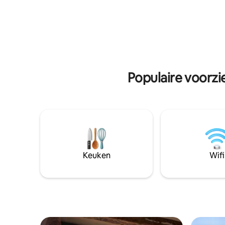
prachtige zonsondergangen. Het strand,
stappen e
restaurants en het centrum van
achter…. 
Breskens liggen op loopafstand – de
op de parking bl
perfecte plek voor een ontspannen
zondag = 
verblijf aan zee
Hout moet
Populaire voorzi
Keuken
Wifi