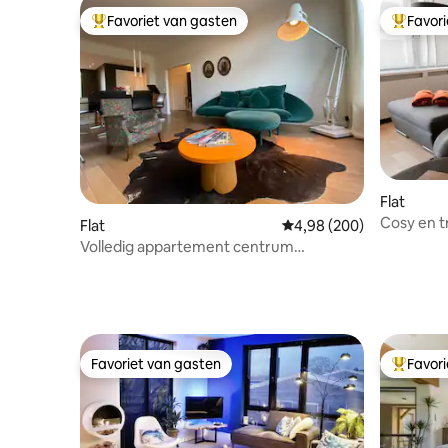
Favoriet van gasten
Favor
Topfavoriet van gasten
Topfavor
Flat
Cosy en 
Flat
Gemiddelde beoordeling
4,98 (200)
aan zee.
Volledig appartement centrum
Antwerpen
Favoriet van gasten
Favor
Favoriet van gasten
Topfavor