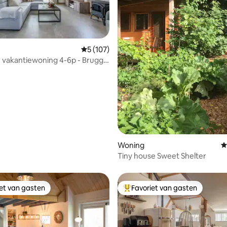
eling van 5 op 5, 5 recensies
Gemiddelde beoordeling van 5 op 5, 107 r
5 (107)
 vakantiewoning 4-6p - Brugge
n
Woning
G
Tiny house Sweet Shelter
iet van gasten
Favoriet van gasten
iet van gasten
Topfavoriet van gasten