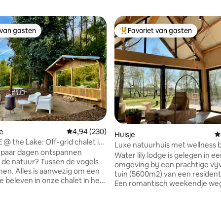
 van gasten
Favoriet van gasten
 van gasten
Topfavoriet van gasten
 van 4,91 op 5, 348 recensies
e
Gemiddelde beoordeling van 4,94 op 5, 230 r
4,94 (230)
Huisje
G
@ the Lake: Off-grid chalet in
Luxe natuurhuis met wellness bi
n paar dagen ontspannen
Water lily lodge is gelegen in e
 de natuur? Tussen de vogels
omgeving bij een prachtige vijv
en. Alles is aanwezig om een ​​
tuin (5600m2) van een residentië
e beleven in onze chalet in het
Een romantisch weekendje weg,
komen en de stilte ervaren op 
n deze start bij het achterlaten
zwevend terras of relaxeren in de Hot
en op de parking….. Je laadt je
tub of Barrelsauna(gebruik grat
 onze bolderkar. 800 meter
Luxueuze inrichting met alle c