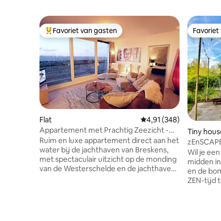
Favoriet van gasten
Favoriet
Topfavoriet van gasten
Favoriet
Flat
Gemiddelde beoordeling
4,91 (348)
Appartement met Prachtig Zeezicht -
Tiny hous
Unieke Locatie
Ruim en luxe appartement direct aan het
zEnSCAPE 
water bij de jachthaven van Breskens,
het Bos
Wil je ee
met spectaculair uitzicht op de monding
midden in
van de Westerschelde en de jachthaven.
en de bom
Ontspan in uw luie stoel en bewonder de
ZEN-tijd t
voorbijvarende jachten, schepen en
bos. Maak een zEnSCAPE voor een paar
zelfs zeehonden op de zandbanken. In
dagen... E
de zomer geniet u vanaf het terras of de
van je wag
woonkamer van de opkomende zon en
bagage in