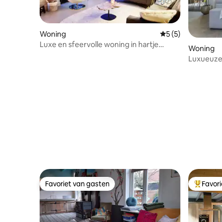
Woning
Gemiddelde beoord
5 (5)
Luxe en sfeervolle woning in hartje
Woning
Renesse
Luxueuze
- privétui
Favoriet van gasten
Favor
Favoriet van gasten
Topfavor