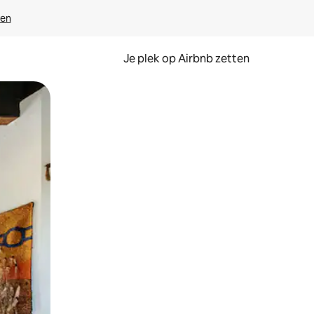
ven
Je plek op Airbnb zetten
en of swipen.