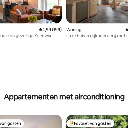
 van 4,92 op 5, 213 recensies
Gemiddelde beoordeling van 4,99 op 5, 199 r
4,99 (199)
Woning
G
bele en gezellige Zeeuwse
Luxe huis in dijkboerderij met 
woning
hottub/sauna
Appartementen met airconditioning
 van gasten
Favoriet van gasten
 van gasten
Topfavoriet van gasten