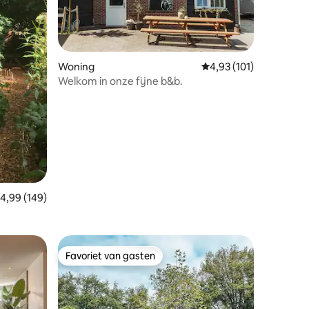
Woning
Gemiddelde beoordelin
4,93 (101)
ecensies
Welkom in onze fijne b&b.
emiddelde beoordeling van 4,99 op 5, 149 recensies
4,99 (149)
Favoriet van gasten
Favoriet van gasten