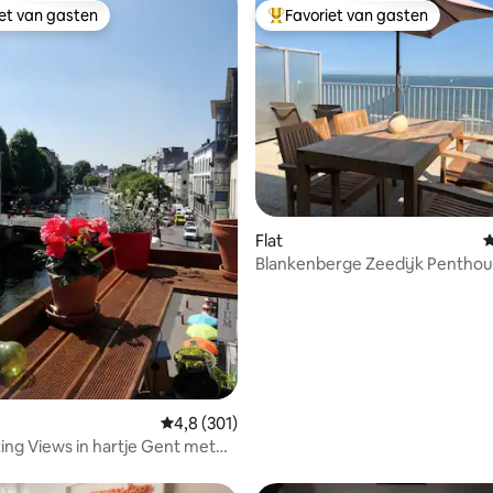
iet van gasten
Favoriet van gasten
iet van gasten
Topfavoriet van gasten
Flat
G
Blankenberge Zeedijk Pentho
Oosterstaketsel
 van 4,87 op 5, 208 recensies
Gemiddelde beoordeling van 4,8 op 5, 301 r
4,8 (301)
ing Views in hartje Gent met
as