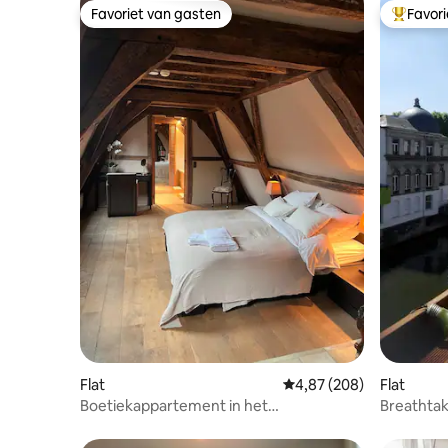
Favoriet van gasten
Favor
Favoriet van gasten
Topfavor
Flat
Gemiddelde beoordeling
4,87 (208)
Flat
Boetiekappartement in het
Breathtak
stadscentrum
privé terr