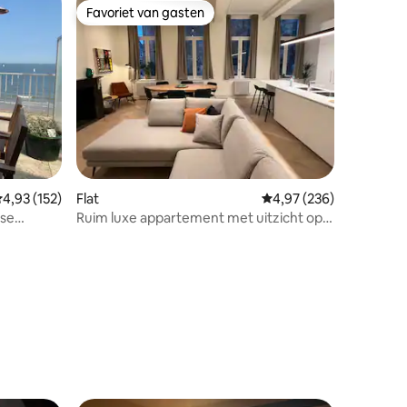
Favoriet van gasten
Favoriet van gasten
emiddelde beoordeling van 4,93 op 5, 152 recensies
4,93 (152)
Flat
Gemiddelde beoordeling
4,97 (236)
use
Ruim luxe appartement met uitzicht op
het kasteel!
ecensies