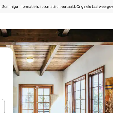
Sommige informatie is automatisch vertaald. 
Originele taal weerge
een keuze met je de pijltjestoetsen omhoog en omlaag, óf door te tikk