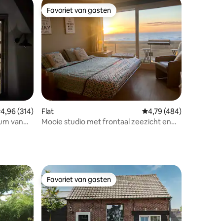
Favoriet van gasten
Favoriet van gasten
ecensies
emiddelde beoordeling van 4,96 op 5, 314 recensies
4,96 (314)
Flat
Gemiddelde beoordeling
4,79 (484)
rum van
Mooie studio met frontaal zeezicht en
strandkabine
Favoriet van gasten
Favoriet van gasten