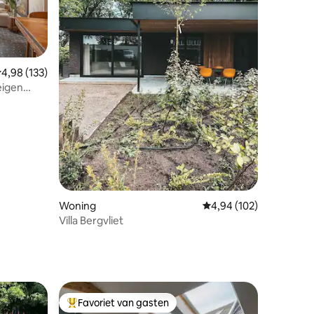
ecensies
emiddelde beoordeling van 4,98 op 5, 133 recensies
4,98 (133)
eigen
Woning
Gemiddelde beoordeling
4,94 (102)
Villa Bergvliet
Favoriet van gasten
Topfavoriet van gasten