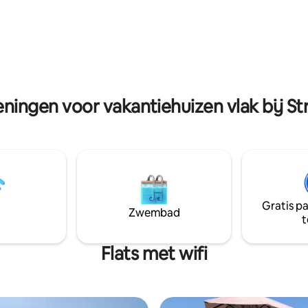
n laat op die manier alle drukte
lodge ligt aan de rand van een
Good 2 know: - Auto's MOETEN
natuurgebied met veel wandel
ijven. - Checkout op
fietsroutes. De historische ste
18 uur - Regels ivm Vuur en
Brugge en Gent en ook de kust 
en strikt gevolgd worden
vlakbij.Ontdek zelf de schoonh
onze omgeving.
eningen voor vakantiehuizen vlak bij S
Gratis p
Zwembad
t
Flats met wifi