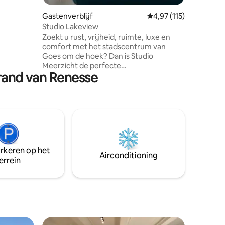
Gastenverblijf
Gemiddelde beoordelin
4,97 (115)
- en
Studio Lakeview
den
Zoekt u rust, vrijheid, ruimte, luxe en
zijn
comfort met het stadscentrum van
eid van
Goes om de hoek? Dan is Studio
Meerzicht de perfecte
trand van Renesse
vakantiebestemming voor u! Het oude
centrum van Goes met zijn vele
restaurants (sterrenchef tot brasserie),
heerlijke terrasjes en ruim winkelaanbod
ligt op slechts 20 minuten wandelen of 6
minuten fietsen, evenals Nationaal Park
Oosterschelde De steden Middelburg,
Vlissingen, Zierikzee, Veere, Domburg,
arkeren op het
Zoutelande zijn met de auto in 20 tot 40
Airconditioning
errein
minuten bereikbaar.