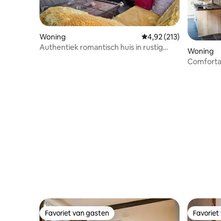
Woning
Gemiddelde beoordeling
4,92 (213)
Authentiek romantisch huis in rustig
Woning
dorpje
Comforta
vakantie
Favoriet van gasten
Favoriet
Favoriet van gasten
Favoriet