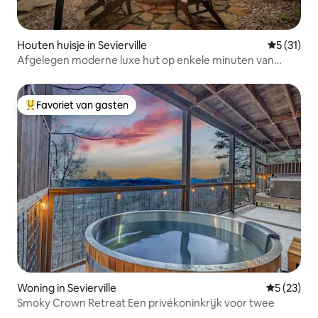
Houten huisje in Sevierville
Gemiddeld
5 (31)
Afgelegen moderne luxe hut op enkele minuten van
Parkway
Favoriet van gasten
Topfavoriet van gasten
Woning in Sevierville
Gemiddelde
5 (23)
Smoky Crown Retreat Een privékoninkrijk voor twee