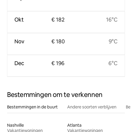
Okt
€ 182
16°C
Nov
€ 180
9°C
Dec
€ 196
6°C
Bestemmingen om te verkennen
Bestemmingen in de buurt
Andere soorten verblijven
Bes
Nashville
Atlanta
Vakantiewoningen
Vakantiewoningen