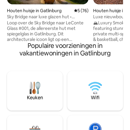
Houten huisje in Gatlinburg
Gemiddelde beoordeling van
5 (76)
Houten huisje in Se
Sky Bridge naar luxe glazen hut •
Luxe nieuwbouw | P
LeConte View
uitzicht op de ber
Loop over de Sky Bridge naar LeConte
🏔️Luxury Smoky 
Glass #001, de allereerste hut met
featuring stunnin
spiegelglas in Gatlinburg. Dit
private multi-sport
architecturale icoon ligt op een
& basketball, child
Populaire voorzieningen in
privéheuvelrug van 2 hectare en
cozy fire pit w/ p
combineert rauwe natuur met verfijnde
spacious decks. S
vakantiewoningen in Gatlinburg
luxe. Geniet van het epische uitzicht op
enjoying the sport
de Mount LeConte door kamerhoge
exploring nearby a
ramen, ontspan in de cederhouten hot
taking in the moun
tub of sauna en neem een douche
the hot tub under 
bovenop een zwevende rots. Met
around the fire pi
verlichte kwartsietoppervlakken, op
memories. This n
maat gemaakt wit eiken vakmanschap
blends upscale co
en volledige afzondering in het bos, is dit
adventure
Keuken
Wifi
waar design en legende de Smokies
ontmoeten.