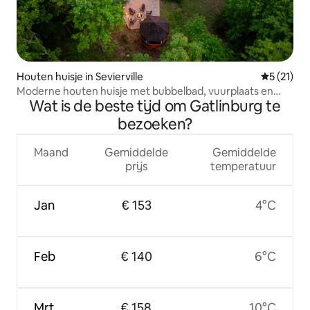
Houten huisje in Sevierville
Gemiddeld
5 (21)
Moderne houten huisje met bubbelbad, vuurplaats en
Wat is de beste tijd om Gatlinburg te
jacuzzi
bezoeken?
Maand
Gemiddelde
Gemiddelde
prijs
temperatuur
Jan
€ 153
4°C
Feb
€ 140
6°C
Mrt
€ 158
10°C