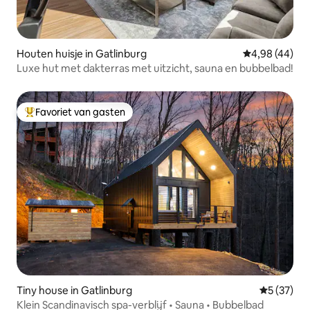
Houten huisje in Gatlinburg
Gemiddelde be
4,98 (44)
Luxe hut met dakterras met uitzicht, sauna en bubbelbad!
Favoriet van gasten
Topfavoriet van gasten
Tiny house in Gatlinburg
Gemiddelde
5 (37)
Klein Scandinavisch spa-verblijf • Sauna • Bubbelbad