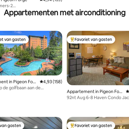
mers-2
Appartementen met airconditioning
s/Dollywood/GSMNP/Pigeon
tlinburg
iet van gasten
Favoriet van gasten
iet van gasten
Topfavoriet van gasten
ent in Pigeon Forg
Gemiddelde beoordeling van 4,93 op 5, 158 r
4,93 (158)
op de golfbaan aan de
Appartement in Pigeon Forg
G
t, uitzicht op de bergtop aan
e
92nt Aug 6-8 Haven Condo Jac
ant~
 van 4,97 op 5, 167 recensies
 van gasten
Favoriet van gasten
 van gasten
Topfavoriet van gasten