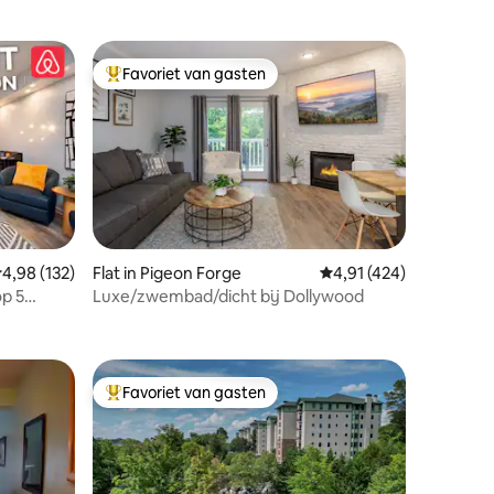
Favoriet van gasten
Topfavoriet van gasten
emiddelde beoordeling van 4,98 op 5, 132 recensies
4,98 (132)
Flat in Pigeon Forge
Gemiddelde beoordelin
4,91 (424)
p 5
Luxe/zwembad/dicht bij Dollywood
ecensies
Favoriet van gasten
Topfavoriet van gasten