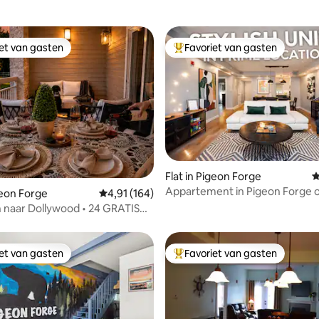
iet van gasten
Favoriet van gasten
iet van gasten
Topfavoriet van gasten
 van 4,95 op 5, 124 recensies
Flat in Pigeon Forge
G
Appartement in Pigeon Forge o
geon Forge
Gemiddelde beoordeling van 4,91 op 5, 164 r
4,91 (164)
minuten van Dollywood
 naar Dollywood • 24 GRATIS
r dag • 1 slaapkamer
iet van gasten
Favoriet van gasten
iet van gasten
Topfavoriet van gasten