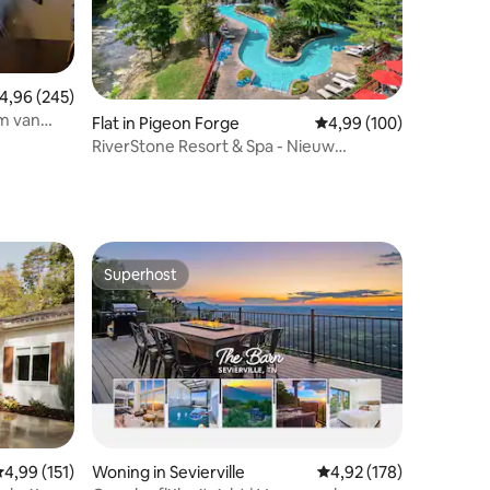
emiddelde beoordeling van 4,96 op 5, 245 recensies
4,96 (245)
ecensies
km van
Flat in Pigeon Forge
Gemiddelde beoordeling
4,99 (100)
RiverStone Resort & Spa - Nieuw
gerenoveerd - Lazy River
Superhost
Superhost
emiddelde beoordeling van 4,99 op 5, 151 recensies
4,99 (151)
Woning in Sevierville
Gemiddelde beoordeling
4,92 (178)
ecensies