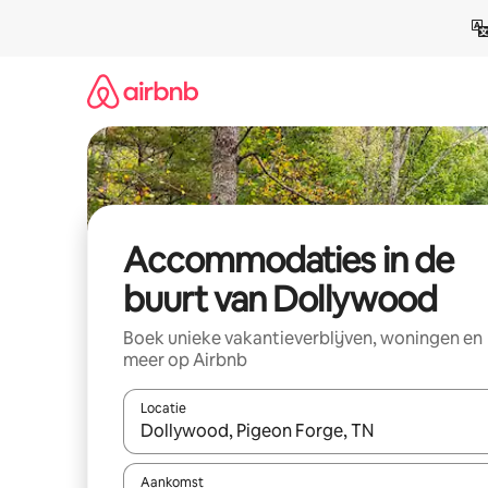
Ga
direct
naar
inhoud
Accommodaties in de
buurt van Dollywood
Boek unieke vakantieverblijven, woningen en
meer op Airbnb
Locatie
Wanneer er resultaten beschikbaar zijn, maak je 
Aankomst