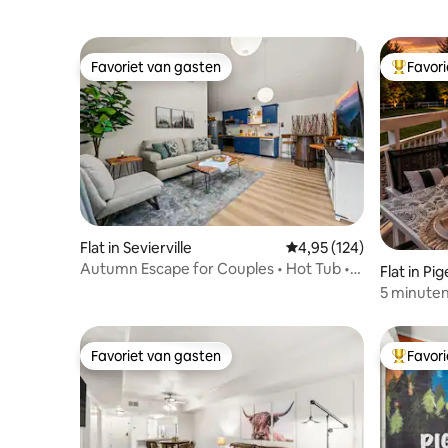
Favoriet van gasten
Favor
Favoriet van gasten
Topfavor
Flat in Sevierville
Gemiddelde beoordeling
4,95 (124)
Autumn Escape for Couples • Hot Tub •
Flat in Pi
Fire Pit
5 minuten
tickets pe
Favoriet van gasten
Favor
Favoriet van gasten
Topfavor