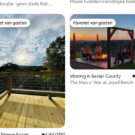
Mooie huisdiervriendelijke boe
locatie- geen steile Rds-
voor 6 personen
- Island
iet van gasten
Favoriet van gasten
iet van gasten
Favoriet van gasten
Woning in Sevier County
G
ing van 5 op 5, 108 recensies
The Man o' War at Jayell Ranch
 Pigeon Forge
Gemiddelde beoordeling van 4,94 op 5, 159 r
4,94 (159)