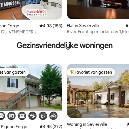
Flat in Sevierville
G
geon Forge
Gemiddelde beoordeling van 4,98 op 5, 183 r
4,98 (183)
River Front op minder dan 1,5 
 DUIVENSMEDERIJ
 van 4,92 op 5, 281 recensies
Pigeon Forge!
ENT! 1/2 MIJL LOPEN NAAR
!
Gezinsvriendelijke woningen
iet van gasten
Favoriet van gasten
iet van gasten
Topfavoriet van gasten
 van 4,81 op 5, 177 recensies
Woning in Sevierville
G
 Pigeon Forge
Gemiddelde beoordeling van 4,95 op 5, 272 r
4,95 (272)