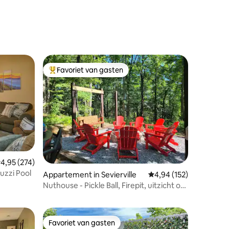
Favoriet van gasten
Topfavoriet van gasten
ecensies
emiddelde beoordeling van 4,95 op 5, 274 recensies
4,95 (274)
uzzi Pool
Appartement in Sevierville
Gemiddelde beoordeling
4,94 (152)
Nuthouse - Pickle Ball, Firepit, uitzicht op
de bergen
Favoriet van gasten
Favoriet van gasten