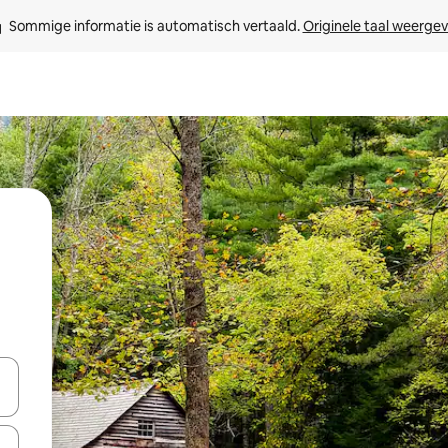
Sommige informatie is automatisch vertaald. 
Originele taal weerge
een keuze met je de pijltjestoetsen omhoog en omlaag, óf door te tikk