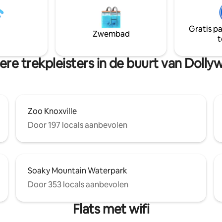
s, een hottub en een barbecue.
met open haard, smart-tv en sp
ten naar Pigeon Forge 📍25
voor je ontspannend entertain
aar Gatlinburg 📍57 minuten
Privéparkeerplaats, buitenterras
Gratis p
ville ✈️ 📍18 minuten naar
buitenspellen zijn er allemaal v
Zwembad
t
 🎢 📍24 minuten naar
gezin
 Park 🌲 📍30 minuten naar
Mountain 🏂⛷️
re trekpleisters in de buurt van Doll
Zoo Knoxville
Door 197 locals aanbevolen
Soaky Mountain Waterpark
Door 353 locals aanbevolen
Flats met wifi