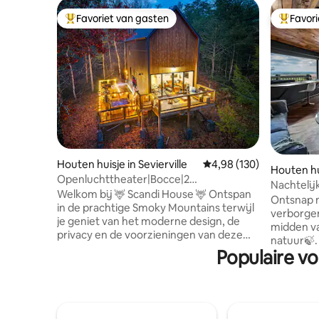
Favoriet van gasten
Favor
Topfavoriet van gasten
Topfavor
Houten huisje in Sevierville
Gemiddelde beoordeling
4,98 (130)
Houten hui
Openluchttheater|Bocce|2
Nachtelij
vuurplaatsen|Kingsize bed|Afgelegen
Welkom bij 🦌 Scandi House 🦌 Ontspan
Mountain
Ontsnap n
in de prachtige Smoky Mountains terwijl
verborgen
je geniet van het moderne design, de
midden v
privacy en de voorzieningen van deze
natuur🍃.
Scandinavisch geïnspireerde hut. Deze
Populaire vo
idyllische
hut is nieuw gebouwd in 2024 en is in
die mijlp
december 2025 bijgewerkt. We hebben
plezier ervan🥰! Creëe
een terras aangelegd met een
eigen lux
openluchttheater, jeu de boules,
theater, 
vuurplaatsen, zitplaatsen en spelletjes.