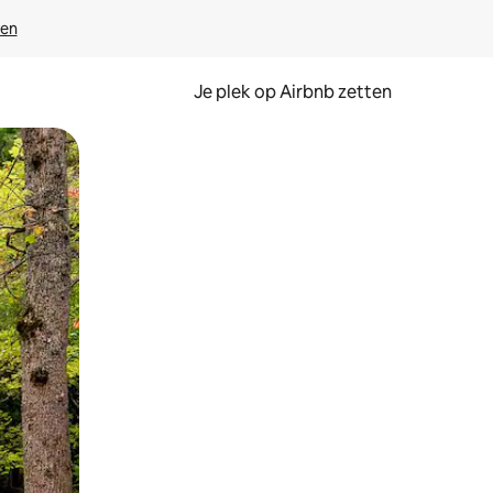
ven
Je plek op Airbnb zetten
en of swipen.