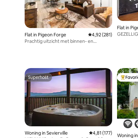
Flat in Pi
GEZELLIG
Flat in Pigeon Forge
Gemiddelde beoordeling
4,92 (281)
APPARTEM
Prachtig uitzicht met binnen- en
PARKWAY
buitenzwembad!
Superhost
Favor
Superhost
Topfavor
Woning in Sevierville
Gemiddelde beoordeling
4,81 (177)
Woning in