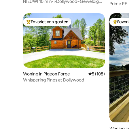
NIEUW! 10 min->Dollywood~Geweldig
Prime PF-
UITZICHT~Bubbelbad~Spelletjes
DollyWood
Favoriet van gasten
Favor
Topfavoriet van gasten
Topfavor
Woning in Pigeon Forge
Gemiddelde beoordel
5 (108)
Whispering Pines at Dollywood
Woning in