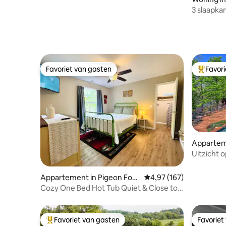
3 slaapka
badkamer
Forge/Ga
Favoriet van gasten
Favor
Favoriet van gasten
Topfavor
Appartem
e
Uitzicht 
achterkan
de voork
Appartement in Pigeon Forg
Gemiddelde beoordeling
4,97 (167)
e
Cozy One Bed Hot Tub Quiet & Close to
Everything
Favoriet van gasten
Favoriet
Topfavoriet van gasten
Favoriet