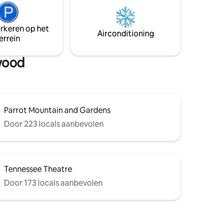
elletjes
bezienswaardigheden, winkels en
ment.
restaurants. Dollywood ligt op slechts vijf
, grill en
minuten afstand. Schilderachtig, stijlvol
arkeren op het
oor je
en alles op wandelafstand!
Airconditioning
errein
ywood
Parrot Mountain and Gardens
Door 223 locals aanbevolen
Tennessee Theatre
Door 173 locals aanbevolen