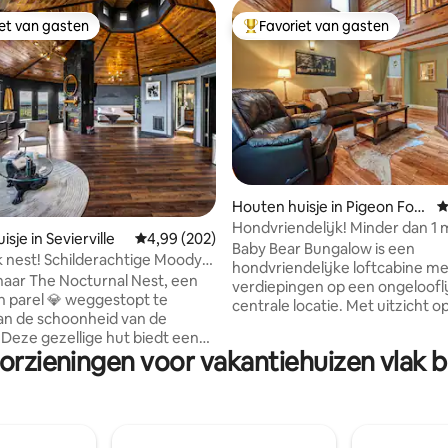
iet van gasten
Favoriet van gasten
iet van gasten
Topfavoriet van gasten
Houten huisje in Pigeon Forg
G
e
Hondvriendelijk! Minder dan 1 m
 van 4,98 op 5, 130 recensies
sje in Sevierville
Gemiddelde beoordeling van 4,99 op 5, 202 r
4,99 (202)
Dollywood
Baby Bear Bungalow is een
k nest! Schilderachtige Moody
hondvriendelijke loftcabine me
 Escape!
aar The Nocturnal Nest, een
verdiepingen op een ongeloofli
 parel 💎 weggestopt te
centrale locatie. Met uitzicht o
an de schoonheid van de
waaronder de Parkway en Doll
 Deze gezellige hut biedt een
ben je op minder dan 1,6 km va
orzieningen voor vakantiehuizen vlak 
 ontsnapping voor tortelduifjes
attracties van Pigeon Forge, op
alen vieren of gewoon voor het
km van het aangrenzende Gatl
r 🍹🏝️thuis je
Volledig ingerichte slaapkamer
e paradijs met een persoonlijk
kingsize bed, badkamer, keuke
een ruim buitenterras met een
queensize slaapbank in de wo