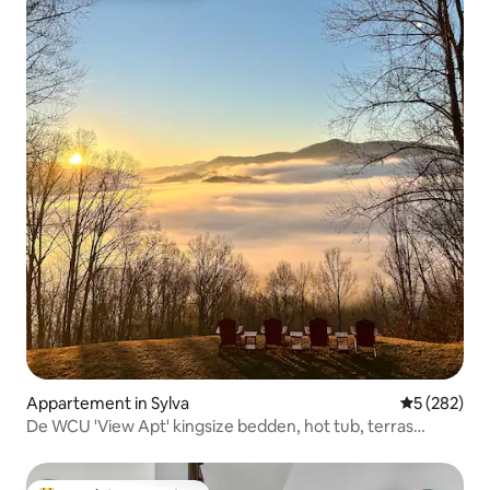
Appartement in Sylva
Gemiddelde 
5 (282)
De WCU 'View Apt' kingsize bedden, hot tub, terras
speelgoed!