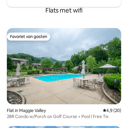
Flats met wifi
Favoriet van gasten
Favoriet van gasten
Flat in Maggie Valley
Gemiddelde b
4,9 (20)
2BR Condo w/Porch on Golf Course + Pool | Free Tix