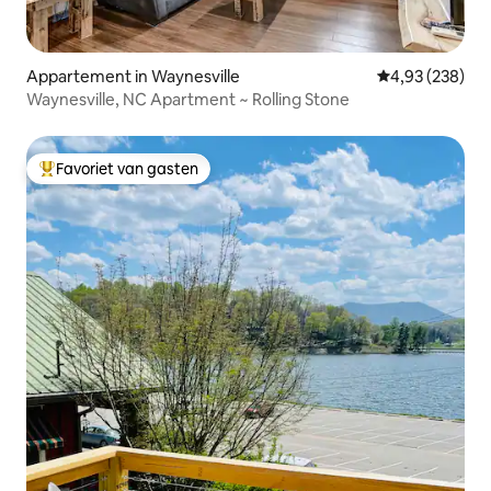
Appartement in Waynesville
Gemiddelde beo
4,93 (238)
Waynesville, NC Apartment ~ Rolling Stone
Favoriet van gasten
Topfavoriet van gasten