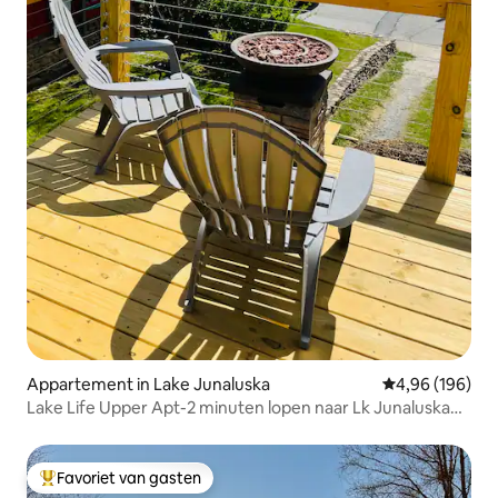
Appartement in Lake Junaluska
Gemiddelde beo
4,96 (196)
Lake Life Upper Apt-2 minuten lopen naar Lk Junaluska
ASM
Favoriet van gasten
Topfavoriet van gasten