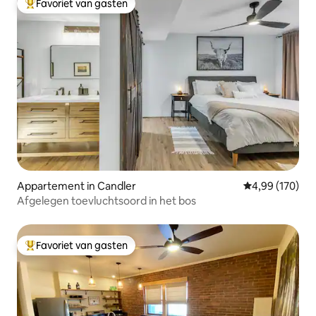
Favoriet van gasten
Topfavoriet van gasten
Appartement in Candler
Gemiddelde beo
4,99 (170)
Afgelegen toevluchtsoord in het bos
Favoriet van gasten
Topfavoriet van gasten