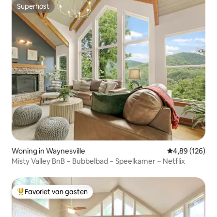
Superhost
Superhost
Woning in Waynesville
Gemiddelde beo
4,89 (126)
Misty Valley BnB ~ Bubbelbad ~ Speelkamer ~ Netflix
Favoriet van gasten
Topfavoriet van gasten