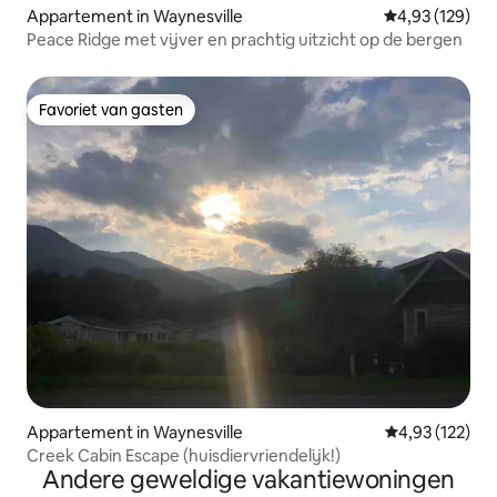
Appartement in Waynesville
Gemiddelde beo
4,93 (129)
Peace Ridge met vijver en prachtig uitzicht op de bergen
Favoriet van gasten
Favoriet van gasten
Appartement in Waynesville
Gemiddelde beo
4,93 (122)
Creek Cabin Escape (huisdiervriendelijk!)
Andere geweldige vakantiewoningen