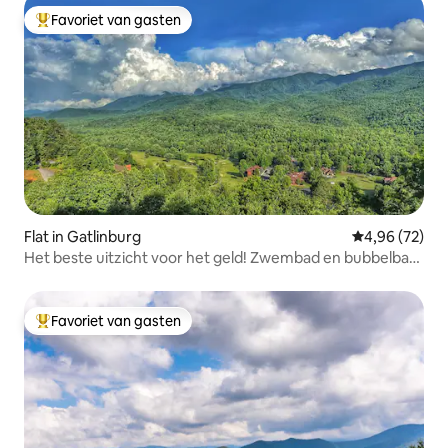
Favoriet van gasten
Topfavoriet van gasten
Flat in Gatlinburg
Gemiddelde be
4,96 (72)
Het beste uitzicht voor het geld! Zwembad en bubbelbad
- kingsize bed
Favoriet van gasten
Topfavoriet van gasten