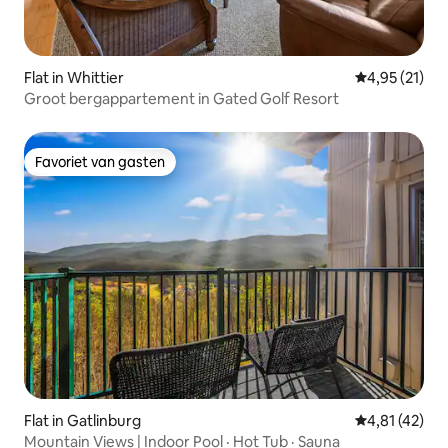
Flat in Whittier
Gemiddelde be
4,95 (21)
Groot bergappartement in Gated Golf Resort
Favoriet van gasten
Favoriet van gasten
Flat in Gatlinburg
Gemiddelde b
4,81 (42)
Mountain Views | Indoor Pool · Hot Tub · Sauna