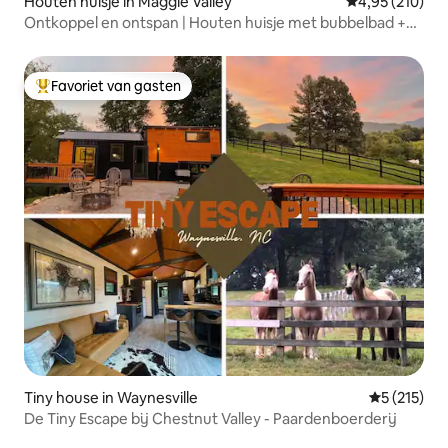
Houten huisje in Maggie Valley
Gemiddelde beo
4,95 (210)
Ontkoppel en ontspan | Houten huisje met bubbelbad +
uitzicht op de zonsondergang
Favoriet van gasten
Topfavoriet van gasten
Tiny house in Waynesville
Gemiddelde 
5 (215)
De Tiny Escape bij Chestnut Valley - Paardenboerderij