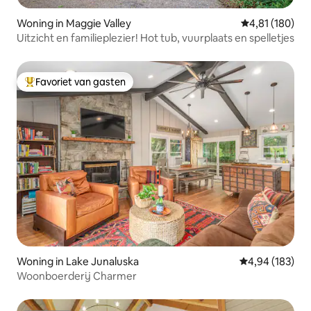
Woning in Maggie Valley
Gemiddelde beo
4,81 (180)
Uitzicht en familieplezier! Hot tub, vuurplaats en spelletjes
Favoriet van gasten
Topfavoriet van gasten
Woning in Lake Junaluska
Gemiddelde beo
4,94 (183)
Woonboerderij Charmer