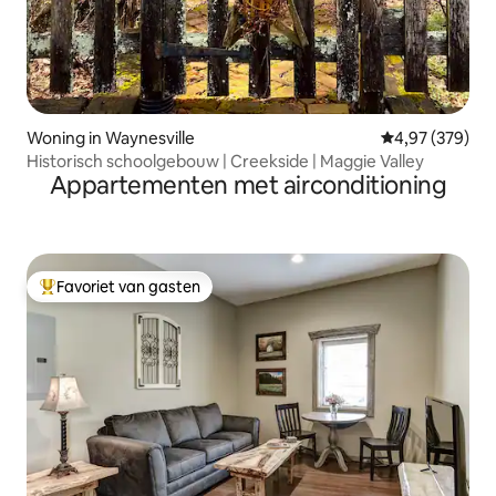
Woning in Waynesville
Gemiddelde beo
4,97 (379)
Historisch schoolgebouw | Creekside | Maggie Valley
Appartementen met airconditioning
Favoriet van gasten
Topfavoriet van gasten