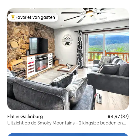
Favoriet van gasten
Topfavoriet van gasten
Flat in Gatlinburg
Gemiddelde be
4,97 (37)
Uitzicht op de Smoky Mountains – 2 kingsize bedden en
een gameroom