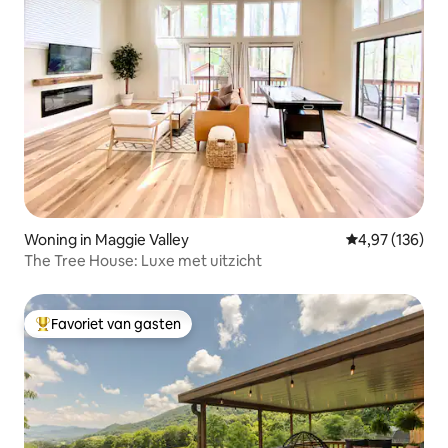
Woning in Maggie Valley
Gemiddelde beo
4,97 (136)
The Tree House: Luxe met uitzicht
Favoriet van gasten
Topfavoriet van gasten