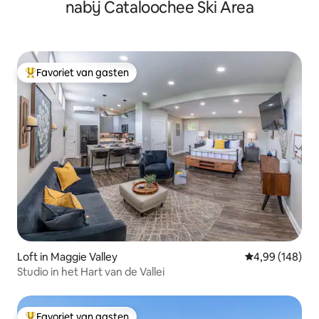
nabij Cataloochee Ski Area
Favoriet van gasten
Topfavoriet van gasten
Loft in Maggie Valley
Gemiddelde beo
4,99 (148)
Studio in het Hart van de Vallei
Favoriet van gasten