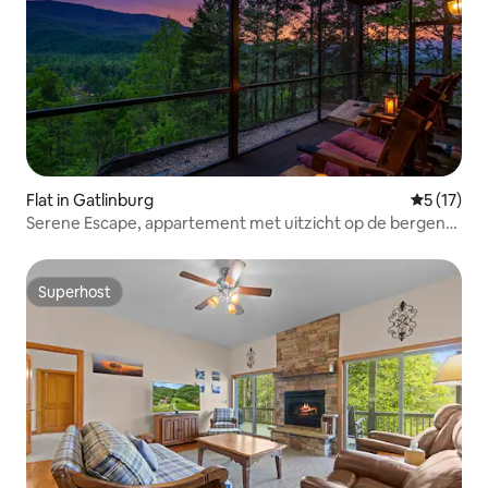
Flat in Gatlinburg
Gemiddeld
5 (17)
Serene Escape, appartement met uitzicht op de bergen
van Gatlinburg
Superhost
Superhost