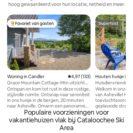
hoog gewaardeerd voor hun locatie, netheid en meer.
Favoriet van gasten
Superhost
Topfavoriet van gasten
Superhost
Woning in Candler
Gemiddelde beoordeling van 4,9
4,97 (133)
Houten huisje in M
ey
Grace Mountain Cottage-Mtn uitzicht
Huisdiervriendelij
/Rustig+Privé
buurt van het ski
Ontspan en kom tot rust in deze rustige,
Welkom in onze gez
stijlvolle ruimte. Ontsnap naar sereniteit
van Asheville! Het
in ons huisje in de bergen, 20 minuten
toevluchtsoord ligt
naar Asheville. Omarm een panoramisch
geplaveide straat e
Populaire voorzieningen voor
uitzicht op de bergen vanuit elke hoek
enkele minuten v
van dit charmante toevluchtsoord.
Maggie Valley en 
vakantiehuizen vlak bij Cataloochee Ski
Ontspan bij de vuurplaats buiten en
gemakkelijke toeg
Area
roostert s'mores onder de
House, Asheville en Harrahs Casino.