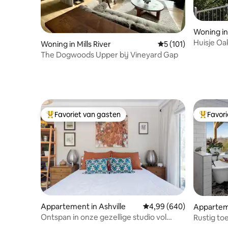
Woning in
Huisje Oa
Woning in Mills River
Gemiddelde beoordel
5 (101)
The Dogwoods Upper bij Vineyard Gap
Favoriet van gasten
Favor
Topfavoriet van gasten
Topfavor
Appartement in Ashville
Gemiddelde beoordeling
4,99 (640)
Appartem
Ontspan in onze gezellige studio vol
Rustig to
lokale kunst
vuurplaats