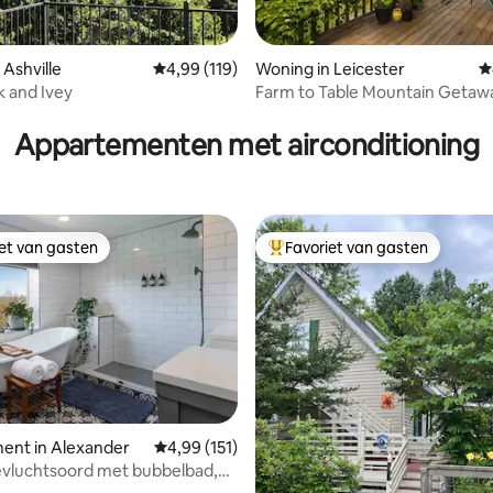
 Ashville
Gemiddelde beoordeling van 4,99 op 5, 119 r
4,99 (119)
Woning in Leicester
G
k and Ivey
Farm to Table Mountain Getaw
ing van 5 op 5, 101 recensies
Peaceful Sheep Farm
Appartementen met airconditioning
iet van gasten
Favoriet van gasten
iet van gasten
Topfavoriet van gasten
 van 4,99 op 5, 640 recensies
ent in Alexander
Gemiddelde beoordeling van 4,99 op 5, 151 r
4,99 (151)
evluchtsoord met bubbelbad,
 en uitzicht