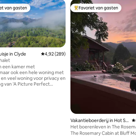
iet van gasten
Favoriet van gasten
iet van gasten
Topfavoriet van gasten
isje in Clyde
Gemiddelde beoordeling van 4,92 op 5, 289 r
4,92 (289)
halet
 van 4,97 op 5, 133 recensies
en een kamer met
.maar ook een hele woning met
en veel woning voor privacy en
ng van 'A Picture Perfect
Chalet'. Ontspan en geniet van
cht op de bergen vanuit de
 en terrassen van dit
 huis met 2 bedden / 2
s. Moderne keuken opent naar
en haard en uitgestrekte
Vakantieboerderij in Hot Sp
G
el buitenruimte om te
rings
Het boerenleven in The Rosema
van de natuur, onlangs
The Rosemary Cabin at Bluff M
erd voor de moderne maar