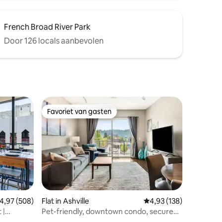
French Broad River Park
Door 126 locals aanbevolen
Favoriet van gasten
Favoriet van gasten
ecensies
emiddelde beoordeling van 4,97 op 5, 508 recensies
4,97 (508)
Flat in Ashville
Gemiddelde beoordeling
4,93 (138)
 |
Pet-friendly, downtown condo, secure
parking