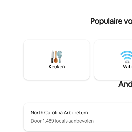
gezellige huisje is geschikt voor vier
rustieke 
personen, perfect voor een gezin of
hectare m
vrienden die rust en de omhelzing van de
in de buur
Populaire vo
natuur zoeken. Ervaar de essentie van
het bergleven in comfort en stijl!
Keuken
Wifi
And
North Carolina Arboretum
Door 1.489 locals aanbevolen