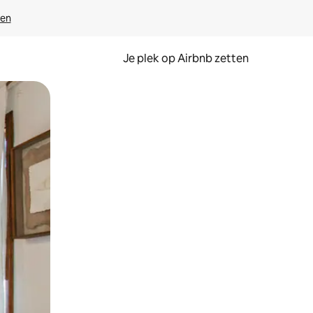
ven
Je plek op Airbnb zetten
en of swipen.