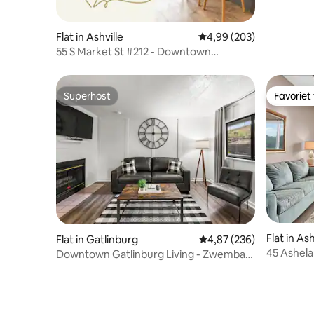
Flat in Ashville
Gemiddelde beoordeling
4,99 (203)
55 S Market St #212 - Downtown
Asheville!
Superhost
Favoriet
Superhost
Favoriet
Flat in Ash
Flat in Gatlinburg
Gemiddelde beoordeling
4,87 (236)
45 Ashela
Downtown Gatlinburg Living - Zwembad
het cent
en gratis parkeren!