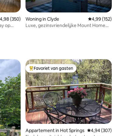
ecensies
emiddelde beoordeling van 4,98 op 5, 350 recensies
4,98 (350)
Woning in Clyde
Gemiddelde beoordeling
4,99 (152)
ay op
Luxe, gezinsvriendelijke Mount Home
Dicht bij AVL/WVL Yard
Favoriet van gasten
Topfavoriet van gasten
ecensies
Appartement in Hot Springs
Gemiddelde beoordeling
4,94 (307)