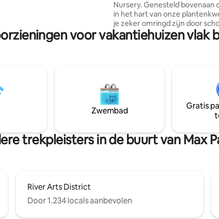
Nursery. Genesteld bovenaan 
aantrekkingskracht, op 25+
in het hart van onze plantenkwe
et wandelpaden ter plaatse -
je zeker omringd zijn door sch
t van Waynesville en Asheville.
orzieningen voor vakantiehuizen vlak 
en natuur. Op maat gebouwd 
planten- en boerenliefhebbers 
gedachten, met kassen vol ge
planten om te verkennen. Je k
boerderij bezoeken tijdens je v
om ook ons vee te ontmoeten.
op 60 hectare bosrijk land op s
enkele minuten van de Appalach
Gratis p
Het ligt op een spectaculaire e
Zwembad
t
locatie met gemakkelijke toeg
weg en een bubbelbad.
ere trekpleisters in de buurt van Max P
River Arts District
Door 1.234 locals aanbevolen