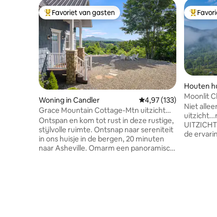
Favoriet van gasten
Favor
Topfavoriet van gasten
Topfavor
Houten hu
Moonlit C
Woning in Candler
Gemiddelde beoordeling
4,97 (133)
Niet alle
Grace Mountain Cottage-Mtn uitzicht
uitzicht..
/Rustig+Privé
Ontspan en kom tot rust in deze rustige,
UITZICHT 
stijlvolle ruimte. Ontsnap naar sereniteit
de ervari
in ons huisje in de bergen, 20 minuten
Mountain 
naar Asheville. Omarm een panoramisch
het uitzi
uitzicht op de bergen vanuit elke hoek
woonkamer
van dit charmante toevluchtsoord.
prachtige
Ontspan bij de vuurplaats buiten en
badkamer
roostert s'mores onder de
stenen op
sterrenhemel. Geniet van dineren in de
ramen, ve
buitenlucht met een achtergrond van
genieten 
adembenemende zonsondergangen. Dit
gerenove