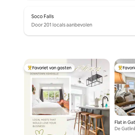
Soco Falls
Door 201 locals aanbevolen
Favoriet van gasten
Favor
Topfavoriet van gasten
Topfavor
Flat in Ga
De Gatlin
bij onze l