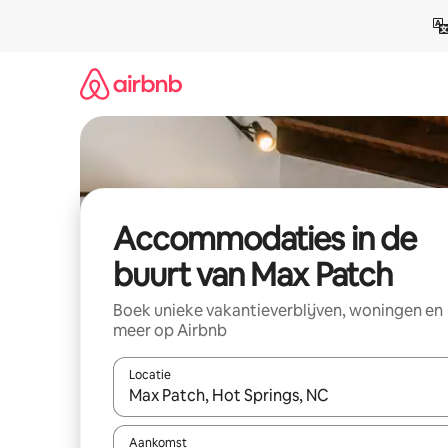
Ga
direct
naar
inhoud
Accommodaties in de
buurt van Max Patch
Boek unieke vakantieverblijven, woningen en
meer op Airbnb
Locatie
Wanneer er resultaten beschikbaar zijn, maak je 
Aankomst