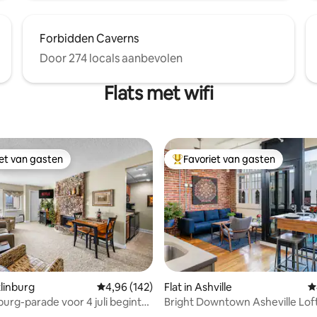
Forbidden Caverns
Door 274 locals aanbevolen
Flats met wifi
iet van gasten
Favoriet van gasten
iet van gasten
Topfavoriet van gasten
tlinburg
Gemiddelde beoordeling van 4,96 op 5, 142 r
4,96 (142)
Flat in Ashville
G
burg-parade voor 4 juli begint
Bright Downtown Asheville Loft
ocatie!
Walkable, Balcony