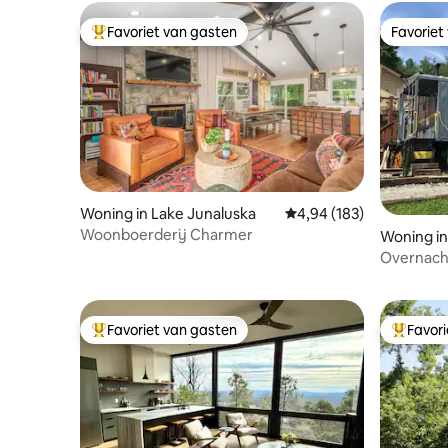
Favoriet van gasten
Favoriet
Topfavoriet van gasten
Favoriet
Woning in Lake Junaluska
Gemiddelde beoordeling
4,94 (183)
Woonboerderij Charmer
Woning in
Overnacht
bizons sp
Favoriet van gasten
Favor
Topfavoriet van gasten
Topfavor