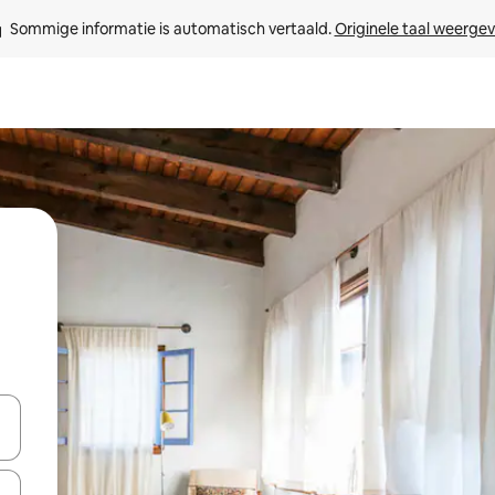
Sommige informatie is automatisch vertaald. 
Originele taal weerge
een keuze met je de pijltjestoetsen omhoog en omlaag, óf door te tikk