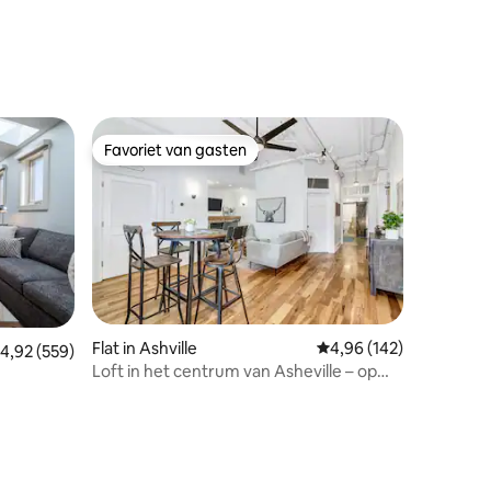
Favoriet van gasten
Favoriet van gasten
Flat in Ashville
Gemiddelde beoordeling
4,96 (142)
emiddelde beoordeling van 4,92 op 5, 559 recensies
4,92 (559)
Loft in het centrum van Asheville – op
ecensies
loopafstand van restaurants en winkels