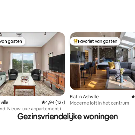
 van 4,99 op 5, 203 recensies
 van gasten
Favoriet van gasten
 van gasten
Topfavoriet van gasten
Flat in Ashville
G
ville
Gemiddelde beoordeling van 4,94 op 5, 127 r
4,94 (127)
Moderne loft in het centrum
 van 4,87 op 5, 236 recensies
nd. Nieuw luxe appartement in
Gezinsvriendelijke woningen
rum. #304