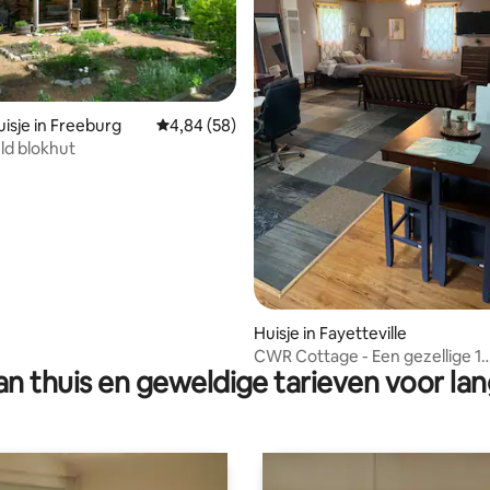
 van 4,97 op 5, 319 recensies
isje in Freeburg
Gemiddelde beoordeling van 4,84 op 5, 58 r
4,84 (58)
ld blokhut
Huisje in Fayetteville
CWR Cottage - Een gezellige 1
n thuis en geweldige tarieven voor lan
slaapkamer in een landelijke 