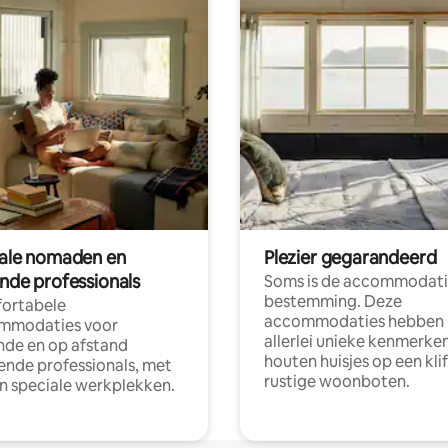
tale nomaden en
Plezier gegarandeerd
ende professionals
Soms is de accommodati
bestemming. Deze
ortabele
accommodaties hebben
mmodaties voor
allerlei unieke kenmerken
nde en op afstand
houten huisjes op een klif
nde professionals, met
rustige woonboten.
en speciale werkplekken.