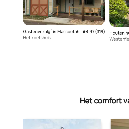
Gastenverblijf in Mascoutah
Gemiddelde beoordeling
4,97 (319)
Houten hu
Het koetshuis
Westerfie
Het comfort va