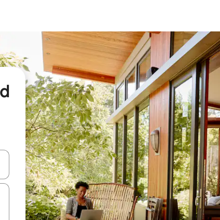
nd
een keuze met je de pijltjestoetsen omhoog en omlaag, óf door te tikk