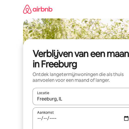
Ga
direct
naar
inhoud
Verblijven van een maa
in Freeburg
Ontdek langetermijnwoningen die als thuis
aanvoelen voor een maand of langer.
Locatie
Wanneer er resultaten beschikbaar zijn, maak je 
Aankomst