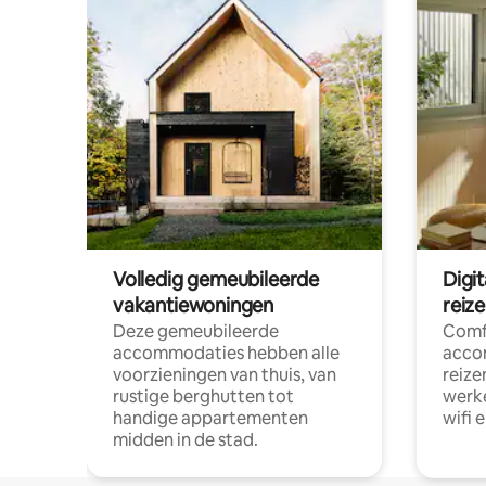
Volledig gemeubileerde
Digi
vakantiewoningen
reiz
Deze gemeubileerde
Comf
accommodaties hebben alle
acco
voorzieningen van thuis, van
reize
rustige berghutten tot
werke
handige appartementen
wifi 
midden in de stad.