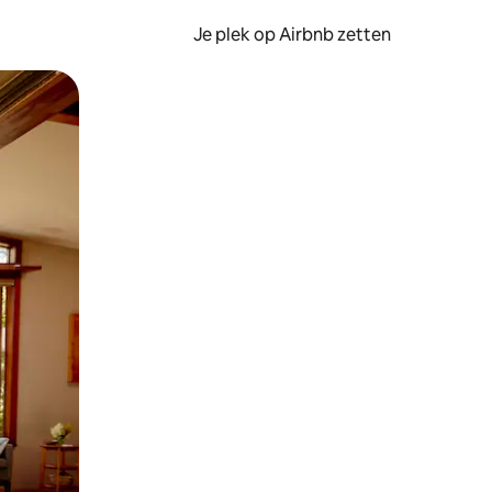
Je plek op Airbnb zetten
en of swipen.