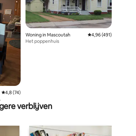
ecensies
Woning in Mascoutah
Gemiddelde beoordeling
4,96 (491)
Het poppenhuis
Gemiddelde beoordeling van 4,8 op 5, 74 recensies
4,8 (74)
gere verblijven
omgeving