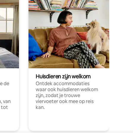
Huisdieren zijn welkom
e de
Ontdek accommodaties
waar ook huisdieren welkom
zijn, zodat je trouwe
, van
viervoeter ook mee op reis
 tot
kan.