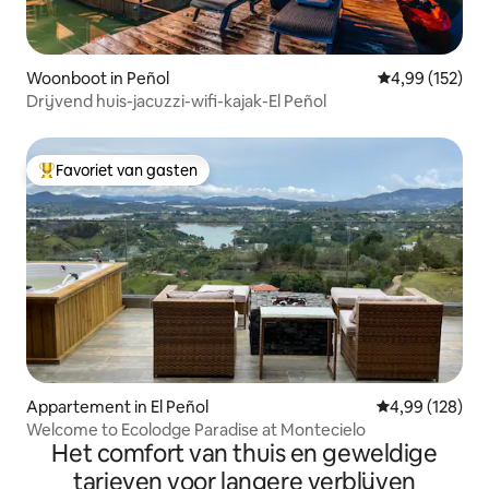
Woonboot in Peñol
Gemiddelde beo
4,99 (152)
Drijvend huis-jacuzzi-wifi-kajak-El Peñol
Favoriet van gasten
Topfavoriet van gasten
Appartement in El Peñol
Gemiddelde beo
4,99 (128)
Welcome to Ecolodge Paradise at Montecielo
Het comfort van thuis en geweldige
tarieven voor langere verblijven