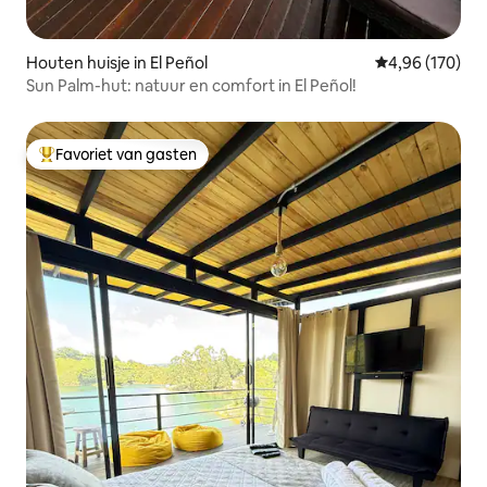
Houten huisje in El Peñol
Gemiddelde beo
4,96 (170)
Sun Palm-hut: natuur en comfort in El Peñol!
Favoriet van gasten
Topfavoriet van gasten