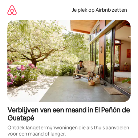
Ga
direct
Je plek op Airbnb zetten
naar
inhoud
Verblijven van een maand in El Peñón de
Guatapé
Ontdek langetermijnwoningen die als thuis aanvoelen
voor een maand of langer.