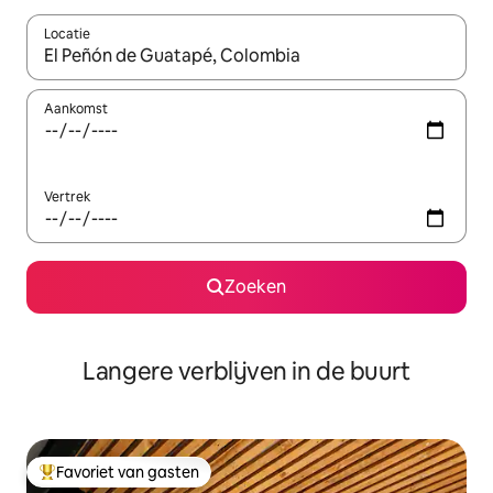
Locatie
Wanneer er resultaten beschikbaar zijn, maak je een keuze met 
Aankomst
Vertrek
Zoeken
Langere verblijven in de buurt
Favoriet van gasten
Topfavoriet van gasten