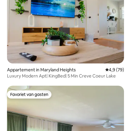
Appartement in Maryland Heights
Gemiddelde b
4,9 (79)
Luxury Modern Apt| KingBed| 5 Min Creve Coeur Lake
Favoriet van gasten
Favoriet van gasten