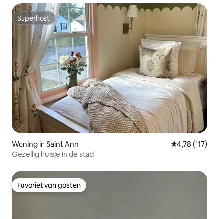
Superhost
Superhost
Woning in Saint Ann
Gemiddelde be
4,78 (117)
Gezellig huisje in de stad
Favoriet van gasten
Favoriet van gasten