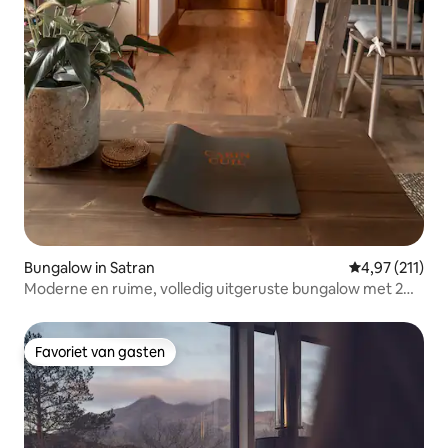
Bungalow in Satran
Gemiddelde be
4,97 (211)
Moderne en ruime, volledig uitgeruste bungalow met 2
bedden
Favoriet van gasten
Favoriet van gasten