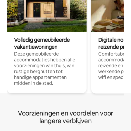
Volledig gemeubileerde
Digitale nom
vakantiewoningen
reizende prof
Deze gemeubileerde
Comfortabele
accommodaties hebben alle
accommodatie
voorzieningen van thuis, van
reizende en op
rustige berghutten tot
werkende profe
handige appartementen
wifi en special
midden in de stad.
Voorzieningen en voordelen voor
langere verblijven