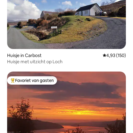
Huisje in Carbost
Gemiddelde beo
4,93 (150)
Huisje met uitzicht op Loch
Favoriet van gasten
Topfavoriet van gasten