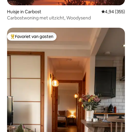
Huisje in Carbost
Gemiddelde beo
4,94 (355)
Carbostwoning met uitzicht, Woodysend
Favoriet van gasten
Topfavoriet van gasten