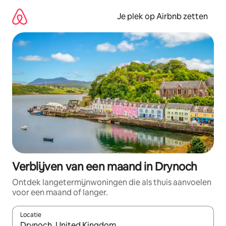
Ga
direct
Je plek op Airbnb zetten
naar
inhoud
Verblijven van een maand in Drynoch
Ontdek langetermijnwoningen die als thuis aanvoelen
voor een maand of langer.
Locatie
Wanneer er resultaten beschikbaar zijn, maak je een keuze met 