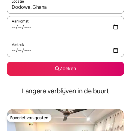
Locatie
Wanneer er resultaten beschikbaar zijn, maak je een keuze met 
Aankomst
Vertrek
Zoeken
Langere verblijven in de buurt
Favoriet van gasten
Favoriet van gasten