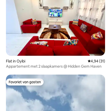
Flat in Oyibi
Gemiddelde be
4,94 (31)
Appartement met 2 slaapkamers @ Hidden Gem Haven
Favoriet van gasten
Favoriet van gasten