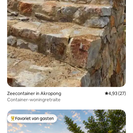
Zeecontainer in Akropong
Gemiddelde be
4,93 (27)
Container-woningretraite
Favoriet van gasten
Topfavoriet van gasten