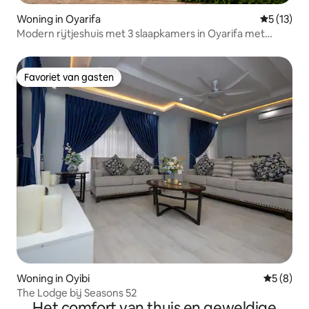
Woning in Oyarifa
Gemiddeld
5 (13)
Modern rijtjeshuis met 3 slaapkamers in Oyarifa met
zwembad en glasvezelwifi
Favoriet van gasten
Favoriet van gasten
Woning in Oyibi
Gemiddeld
5 (8)
The Lodge bij Seasons 52
Het comfort van thuis en geweldige