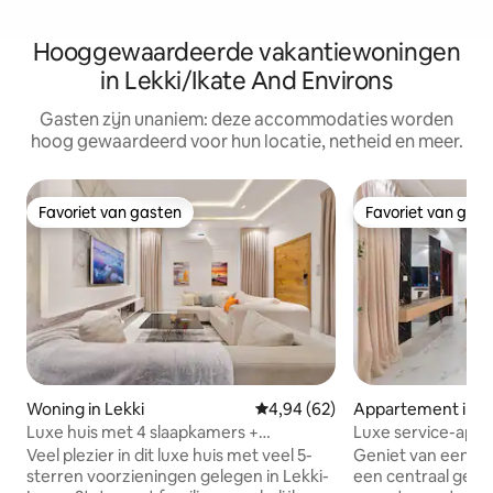
Hooggewaardeerde vakantiewoningen
in Lekki/Ikate And Environs
Gasten zijn unaniem: deze accommodaties worden
hoog gewaardeerd voor hun locatie, netheid en meer.
Favoriet van gasten
Favoriet van gas
Favoriet van gasten
Favoriet van gas
Woning in Lekki
Gemiddelde beoordeling van 4,
4,94 (62)
Appartement in L
Luxe huis met 4 slaapkamers +
Luxe service-app
zwembad + PS5 + snooker + tennis in
slaapkamers en ka
Veel plezier in dit luxe huis met veel 5-
Geniet van een ge
Lekki
sterren voorzieningen gelegen in Lekki-
een centraal geleg