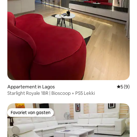
Appartement in Lagos
Gemiddeld
5 (9)
Starlight Royale 1BR | Bioscoop + PS5 Lekki
Favoriet van gasten
Favoriet van gasten