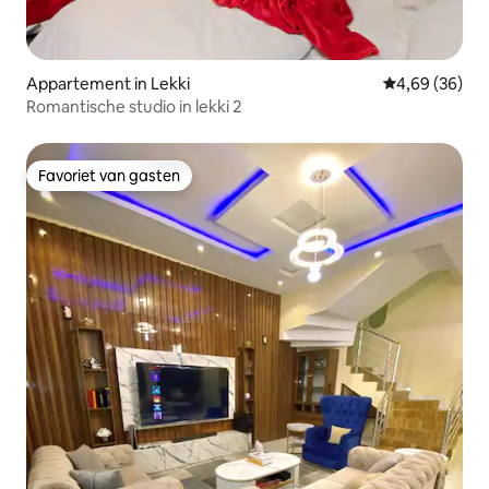
Appartement in Lekki
Gemiddelde be
4,69 (36)
Romantische studio in lekki 2
Favoriet van gasten
Favoriet van gasten