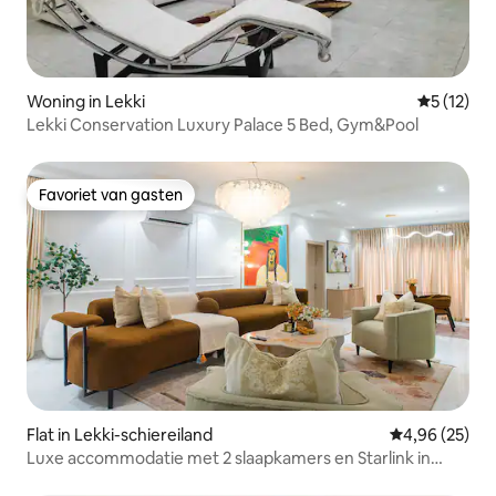
Woning in Lekki
Gemiddeld
5 (12)
Lekki Conservation Luxury Palace 5 Bed, Gym&Pool
Favoriet van gasten
Favoriet van gasten
Flat in Lekki-schiereiland
Gemiddelde be
4,96 (25)
Luxe accommodatie met 2 slaapkamers en Starlink in
Lekki fase 1