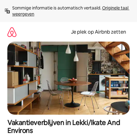
Ga
Sommige informatie is automatisch vertaald. 
Originele taal 
direct
weergeven
naar
inhoud
Je plek op Airbnb zetten
Vakantieverblijven in Lekki/Ikate And
Environs