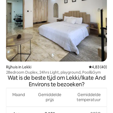
Rijhuis in Lekki
Gemiddelde be
4,83 (40)
2Bedroom Duplex, 24hrs Light, playground, Pool&Gym
Wat is de beste tijd om Lekki/Ikate And
Environs te bezoeken?
Maand
Gemiddelde
Gemiddelde
prijs
temperatuur