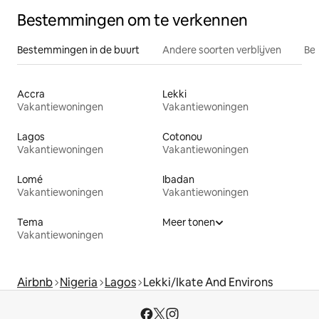
Bestemmingen om te verkennen
Bestemmingen in de buurt
Andere soorten verblijven
Bes
Accra
Lekki
Vakantiewoningen
Vakantiewoningen
Lagos
Cotonou
Vakantiewoningen
Vakantiewoningen
Lomé
Ibadan
Vakantiewoningen
Vakantiewoningen
Tema
Meer tonen
Vakantiewoningen
Airbnb
Nigeria
Lagos
Lekki/Ikate And Environs