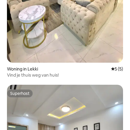
Woning in Lekki
Gemiddeld
5 (5)
Vind je thuis weg van huis!
Superhost
Superhost