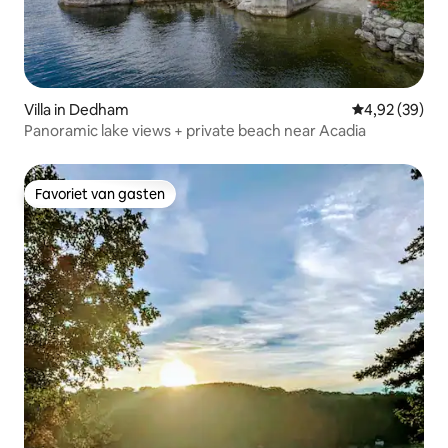
Villa in Dedham
Gemiddelde be
4,92 (39)
Panoramic lake views + private beach near Acadia
Favoriet van gasten
Favoriet van gasten