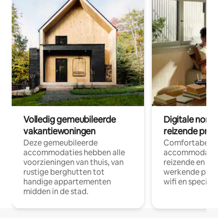
Volledig gemeubileerde
Digitale nom
vakantiewoningen
reizende prof
Deze gemeubileerde
Comfortabele
accommodaties hebben alle
accommodatie
voorzieningen van thuis, van
reizende en op
rustige berghutten tot
werkende profe
handige appartementen
wifi en special
midden in de stad.