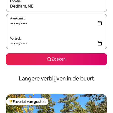
Locatie
Wanneer er resultaten beschikbaar zijn, maak je een keuze met 
Aankomst
Vertrek
Zoeken
Langere verblijven in de buurt
Favoriet van gasten
Topfavoriet van gasten