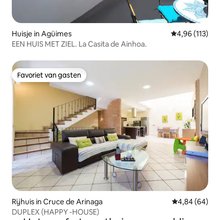
Huisje in Agüimes
Gemiddelde beo
4,96 (113)
EEN HUIS MET ZIEL. La Casita de Ainhoa.
Favoriet van gasten
Favoriet van gasten
Rijhuis in Cruce de Arinaga
Gemiddelde be
4,84 (64)
DUPLEX (HAPPY -HOUSE)