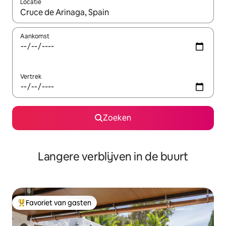
Locatie
Wanneer er resultaten beschikbaar zijn, maak je een keuze met 
Aankomst
Vertrek
Zoeken
Langere verblijven in de buurt
Favoriet van gasten
Topfavoriet van gasten