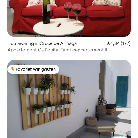
Huurwoning in Cruce de Arinaga
Gemiddelde beo
4,84 (177)
Appartement Ca'Pepita, Familieappartement II
Favoriet van gasten
Topfavoriet van gasten