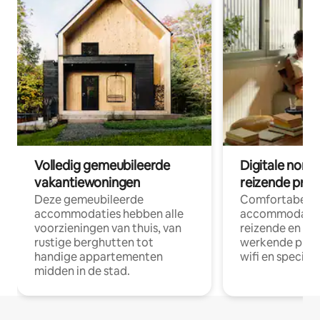
Volledig gemeubileerde
Digitale nom
vakantiewoningen
reizende prof
Deze gemeubileerde
Comfortabele
accommodaties hebben alle
accommodatie
voorzieningen van thuis, van
reizende en op
rustige berghutten tot
werkende profe
handige appartementen
wifi en special
midden in de stad.