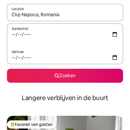
Locatie
Wanneer er resultaten beschikbaar zijn, maak je een keuze met 
Aankomst
Vertrek
Zoeken
Langere verblijven in de buurt
Favoriet van gasten
Topfavoriet van gasten