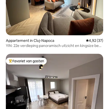
Appartement in Cluj-Napoca
Gemiddelde be
4,92 (37)
YIN: 22e verdieping panoramisch uitzicht en kingsize bed,
parkeergelegenheid
Favoriet van gasten
Topfavoriet van gasten