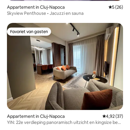
Appartement in Cluj-Napoca
Gemiddelde
5 (26)
Skyview Penthouse • Jacuzzi en sauna
Favoriet van gasten
Favoriet van gasten
Appartement in Cluj-Napoca
Gemiddelde be
4,92 (37)
YIN: 22e verdieping panoramisch uitzicht en kingsize bed,
parkeergelegenheid