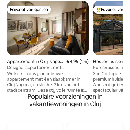
Favoriet van gasten
Favoriet van g
Favoriet van gasten
Topfavoriet van 
Appartement in Cluj-Napoc
Gemiddelde beoordeling van 4,9
4,99 (116)
Houten huisje in M
a
Designerappartement met
Romantische hut m
parkeergelegenheid in de buurt van
bergen vanaf de 
Welkom in ons gloednieuwe
Sun Cottage is ee
parken en vervoer
appartement met één slaapkamer in
premiumhuisje in M
Cluj Napoca, op slechts 2 km van het
Apuseni-gebergte
stadscentrum! Deze stijlvolle ruimte is
spectaculair uitzi
Populaire voorzieningen in
perfect voor alleenreizigers, koppels of
rechtstreeks van
kleine groepen en beschikt over een
en dakramen zorg
vakantiewoningen in Cluj
comfortabel tweepersoonsbed, een
ervaring, met zo
uitbreidbare bank, een volledig
sterrenhemels. Tot
uitgeruste keuken, smart-tv met
pure natuur – idea
kabelen Netflix en een prachtig
romantisch weeke
ingerichte badkamer. Kom genieten van
het erf staat een e