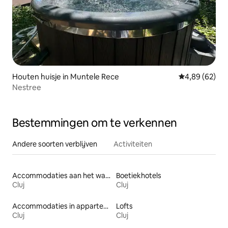
Houten huisje in Muntele Rece
Gemiddelde be
4,89 (62)
Nestree
Bestemmingen om te verkennen
Andere soorten verblijven
Activiteiten
Accommodaties aan het water
Boetiekhotels
Cluj
Cluj
Accommodaties in appartementen met diensten
Lofts
Cluj
Cluj