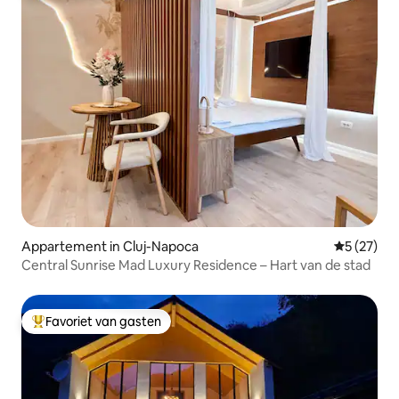
Appartement in Cluj-Napoca
Gemiddelde
5 (27)
Central Sunrise Mad Luxury Residence – Hart van de stad
Favoriet van gasten
Topfavoriet van gasten