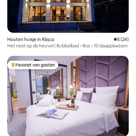
Houten huisje in Râșca
Gemiddelde
5 (24)
Het nest op de heuvel | Bubbelbad • Bos • 10 slaapplaatsen
Favoriet van gasten
Topfavoriet van gasten