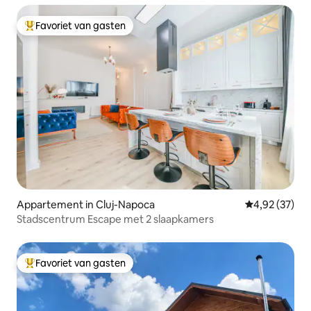
Favoriet van gasten
Topfavoriet van gasten
Appartement in Cluj-Napoca
Gemiddelde be
4,92 (37)
Stadscentrum Escape met 2 slaapkamers
Favoriet van gasten
Topfavoriet van gasten