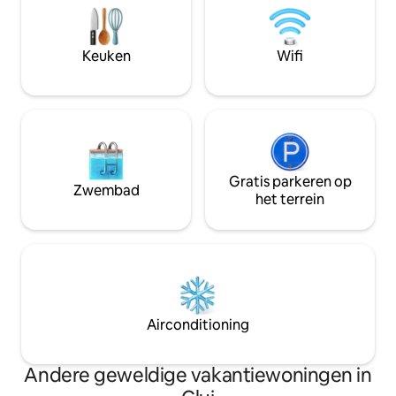
een kopje koffie op het huis terwijl je
onderdeel van een
geniet van de rustige omgeving vanaf
accommodatieconc
het terras. Privéparkeergelegenheid en
gebergte. Toerisme
Keuken
Wifi
zelf inchecken zijn inbegrepen. We
Certificaat nr. 46
kijken ernaar uit om je binnenkort te
het Ministerie v
mogen verwelkomen!
Toerisme.
Gratis parkeren op
Zwembad
het terrein
Airconditioning
Andere geweldige vakantiewoningen in