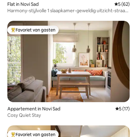
Flat in Novi Sad
Gemiddelde
5 (62)
Harmony-stijlvolle 1 slaapkamer-geweldig uitzicht-straat
parkeren
Favoriet van gasten
Topfavoriet van gasten
Appartement in Novi Sad
Gemiddeld
5 (17)
Cosy Quiet Stay
Favoriet van gasten