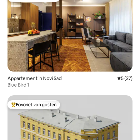
Topfavoriet van gasten
Appartement in Novi Sad
Gemiddelde
5 (27)
Blue Bird 1
Favoriet van gasten
Topfavoriet van gasten