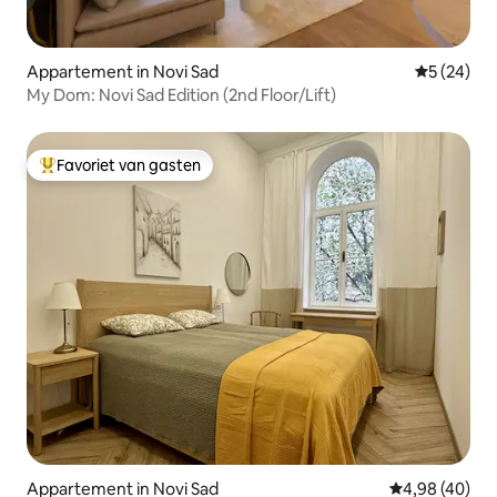
Appartement in Novi Sad
Gemiddelde
5 (24)
My Dom: Novi Sad Edition (2nd Floor/Lift)
Favoriet van gasten
Topfavoriet van gasten
Appartement in Novi Sad
Gemiddelde be
4,98 (40)