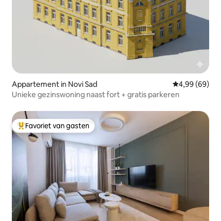
Appartement in Novi Sad
Gemiddelde be
4,99 (69)
Unieke gezinswoning naast fort + gratis parkeren
Favoriet van gasten
Topfavoriet van gasten